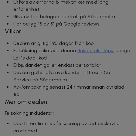
Utförs av erfarna bilmekaniker med lång
erfarenhet
Bilverkstad belägen centralt på Södermalm
Har betyg "5 av 5" på Google reviews
Villkor
Dealen är giltig i 90 dagar från köp
Felsökning bokas via denna
Bokadirekt-länk
, uppge
Let´s deal-kod
Erbjudandet gäller endast personbilar
Dealen gäller alla nya kunder till Bosch Car
Service på Södermalm
Av-/ombokning senast 24 timmar innan avtalad
tid
Mer om dealen
Felsökning inkluderar:
Upp till en timmes felsökning av det beskrivna
problemet