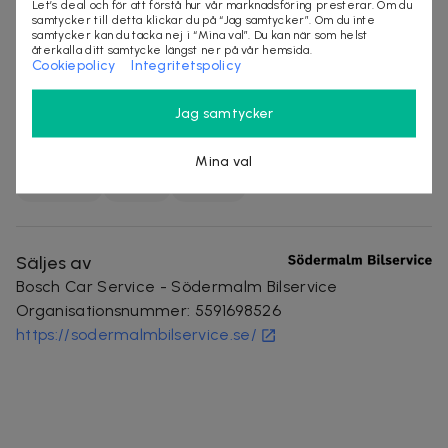
Let’s deal och för att förstå hur vår marknadsföring presterar. Om du
leverantörer. Med ett erfaret team erbjuder de
samtycker till detta klickar du på “Jag samtycker”. Om du inte
samtycker kan du tacka nej i “Mina val”. Du kan när som helst
service, underhåll och reparationer man kan lita på -
återkalla ditt samtycke längst ner på vår hemsida.
alltid med tre års garanti på utfört arbete. Bland
Cookiepolicy
Integritetspolicy
tjänsterna finns AC-service, däckskifte och
däckhotell, felsökning, oljebyte, plåt- och lackarbeten
Jag samtycker
samt allmän reparation och service.
Mina val
stockholm
fordon
service
Säljes av
Bosch Car Service - Södermalm Bilservice
Organisationsnummer
:
5591698526
https://sodermalmbilservice.se/