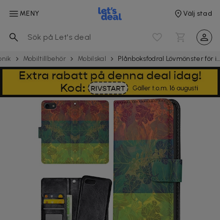
MENY
Välj stad
onik
Mobil­tillbehör
Mobilskal
Plånboksfodral Lövmönster för iPhone 16e