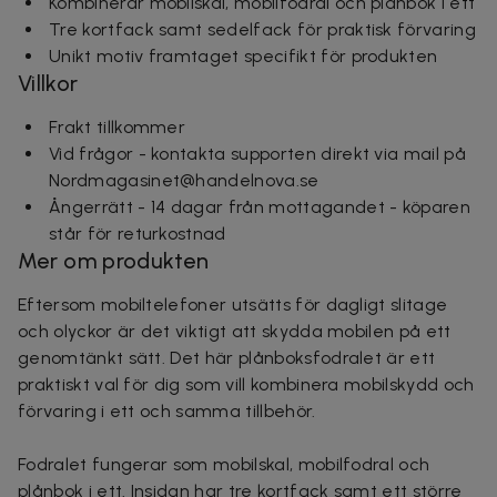
Kombinerar mobilskal, mobilfodral och plånbok i ett
Tre kortfack samt sedelfack för praktisk förvaring
Unikt motiv framtaget specifikt för produkten
Villkor
Frakt tillkommer
Vid frågor - kontakta supporten direkt via mail på
Nordmagasinet@handelnova.se
Ångerrätt - 14 dagar från mottagandet - köparen
står för returkostnad
Mer om produkten
Eftersom mobiltelefoner utsätts för dagligt slitage
och olyckor är det viktigt att skydda mobilen på ett
genomtänkt sätt. Det här plånboksfodralet är ett
praktiskt val för dig som vill kombinera mobilskydd och
förvaring i ett och samma tillbehör.
Fodralet fungerar som mobilskal, mobilfodral och
plånbok i ett. Insidan har tre kortfack samt ett större