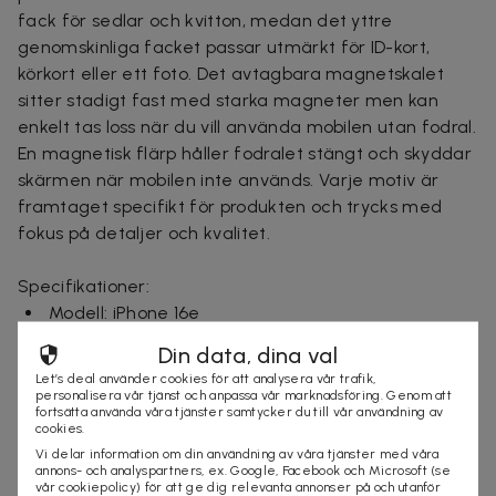
fack för sedlar och kvitton, medan det yttre
genomskinliga facket passar utmärkt för ID-kort,
körkort eller ett foto. Det avtagbara magnetskalet
sitter stadigt fast med starka magneter men kan
enkelt tas loss när du vill använda mobilen utan fodral.
En magnetisk flärp håller fodralet stängt och skyddar
skärmen när mobilen inte används. Varje motiv är
framtaget specifikt för produkten och trycks med
fokus på detaljer och kvalitet.
Specifikationer:
Modell: iPhone 16e
Material: Mjukplast, konstläder, magnet
Din data, dina val
Vikt med förpackning: 150 g
Let’s deal använder cookies för att analysera vår trafik,
Användning: Plånboksfodral med mobilskydd och
personalisera vår tjänst och anpassa vår marknadsföring. Genom att
fortsätta använda våra tjänster samtycker du till vår användning av
kortförvaring
cookies.
Ursprungsland: Sverige
Vi delar information om din användning av våra tjänster med våra
Garanti: Standardgaranti för fabrikationsfel
annons- och analyspartners, ex. Google, Facebook och Microsoft (se
vår cookiepolicy) för att ge dig relevanta annonser på och utanför