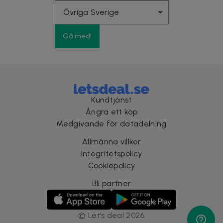
Gå med!
Kundtjänst
Ångra ett köp
Medgivande för datadelning
Allmänna villkor
Integritetspolicy
Cookiepolicy
Bli partner
©
Let’s deal
2026