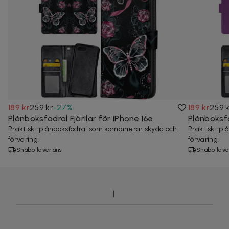
189 kr
259 kr
-
27
%
189 kr
259 
Plånboksfodral Fjärilar för iPhone 16e
Plånboksfo
Praktiskt plånboksfodral som kombinerar skydd och
Praktiskt p
förvaring.
förvaring.
Snabb leverans
Snabb leve