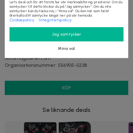
Let’s deal och för att förstå hur vår marknadsföring presterar. Om du
samtycker till detta klickar du på “Jag samtycker”. Om du inte
Ingår i paketet:
samtycker kan du tacka nej i “Mina val”. Du kan när som helst
1 st plånboksfodral med magnetskal
återkalla ditt samtycke längst ner på vår hemsida.
Cookiepolicy
Integritetspolicy
Leveranstid: 1-3 arbetsdagar
Jag samtycker
Mina val
Säljes av
Nordmagasinet.com
Organisationsnummer
:
556905-5238
KÖP
Se liknande deals