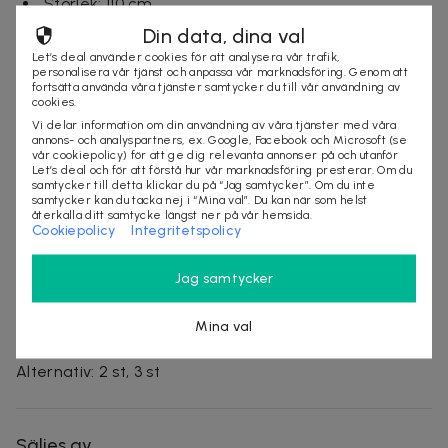
Storlek: 110 cm
Villkor
Din data, dina val
Let’s deal använder cookies för att analysera vår trafik,
Frakt tillkommer
personalisera vår tjänst och anpassa vår marknadsföring. Genom att
fortsätta använda våra tjänster samtycker du till vår användning av
Leveranstid: ca 10 arbetsdagar
cookies.
Vid leverans-, reklamations och produktfrågor
Vi delar information om din användning av våra tjänster med våra
vänligen kontakta leverantören direkt:
annons- och analyspartners, ex. Google, Facebook och Microsoft (se
vår cookiepolicy) för att ge dig relevanta annonser på och utanför
support@turbodealz.com
Let’s deal och för att förstå hur vår marknadsföring presterar. Om du
Mer om produkten
samtycker till detta klickar du på “Jag samtycker”. Om du inte
samtycker kan du tacka nej i “Mina val”. Du kan när som helst
återkalla ditt samtycke längst ner på vår hemsida.
Perfekt lättskött bordsdekoration för inomhusbruk –
Cookiepolicy
Integritetspolicy
passar alla speciella tillfällen
Vackert realistiskt utseende
Jag samtycker
Justerbar flexibel stjälk
Storlek: 110 cm
Mina val
Material: plast, gummi, ståltråd
Alternativ: 2 st, 3 st
Säljes av