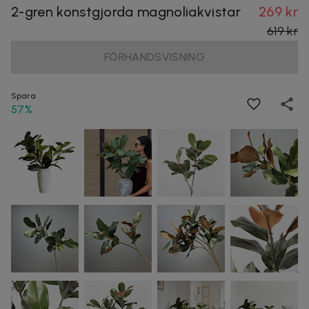
2-gren konstgjorda magnoliakvistar
269 kr
619 kr
FÖRHANDSVISNING
Spara
57%