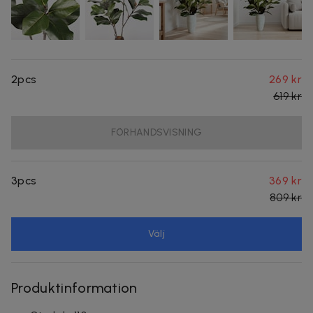
2pcs
269 kr
619 kr
FÖRHANDSVISNING
3pcs
369 kr
809 kr
Välj
Produktinformation