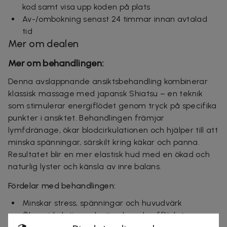
kod samt visa upp koden på plats
Av-/ombokning senast 24 timmar innan avtalad
tid
Mer om dealen
Mer om behandlingen:
Denna avslappnande ansiktsbehandling kombinerar
klassisk massage med japansk Shiatsu – en teknik
som stimulerar energiflödet genom tryck på specifika
punkter i ansiktet. Behandlingen främjar
lymfdränage, ökar blodcirkulationen och hjälper till att
minska spänningar, särskilt kring käkar och panna.
Resultatet blir en mer elastisk hud med en ökad och
naturlig lyster och känsla av inre balans.
Fördelar med behandlingen:
Minskar stress, spänningar och huvudvärk
Ökar cirkulation och stimulerar lymfflödet