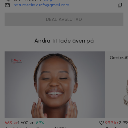
naturaeclinic.info@gmail.com
DEAL AVSLUTAD
Andra tittade även på
659 kr
1 600 kr
-
59
%
999 kr
2 99