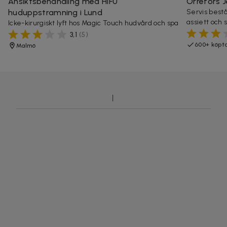
Ansiktsbehandling med HIFU
Orrefors J
huduppstramning i Lund
Servis bestå
assiett och s
Icke-kirurgiskt lyft hos Magic Touch hudvård och spa
3,1
(
5
)
600+ köpt
Malmö