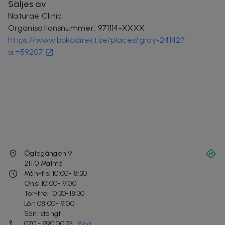
Säljes av
Naturaé Clinic
Organisationsnummer
:
971114-XXXX
https://www.bokadirekt.se/places/gray-24142?
sr=59207
Öglegången 9
21110
Malmö
Mån-tis: 10:00-18:30
Ons: 10:00-19:00
Tor-fre: 10:30-18:30
Lör: 08:00-19:00
Sön: stängt
070 - 990 00 75
Ring