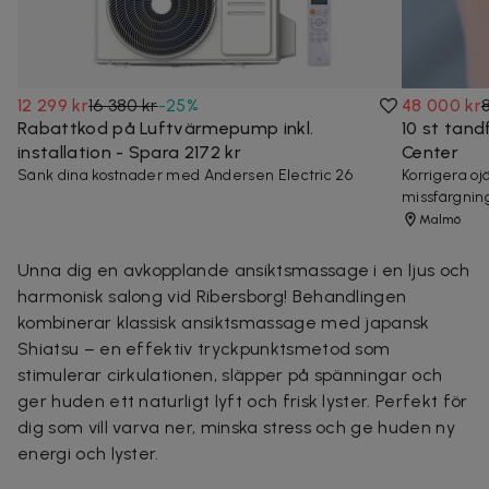
12 299 kr
16 380 kr
-
25
%
48 000 kr
Rabattkod på Luftvärmepump inkl.
10 st tand
installation - Spara 2172 kr
Center
Sänk dina kostnader med Andersen Electric 26
Korrigera o
missfärgnin
Malmö
Unna dig en avkopplande ansiktsmassage i en ljus och
harmonisk salong vid Ribersborg! Behandlingen
kombinerar klassisk ansiktsmassage med japansk
Shiatsu – en effektiv tryckpunktsmetod som
stimulerar cirkulationen, släpper på spänningar och
ger huden ett naturligt lyft och frisk lyster. Perfekt för
dig som vill varva ner, minska stress och ge huden ny
energi och lyster.