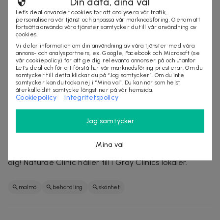
Reducerar käkspänningar
Din data, dina val
Ger huden ett naturligt lyft och glow
Let’s deal använder cookies för att analysera vår trafik,
personalisera vår tjänst och anpassa vår marknadsföring. Genom att
fortsätta använda våra tjänster samtycker du till vår användning av
Kontraindikationer:
cookies.
Vi delar information om din användning av våra tjänster med våra
Du bör ej utföra behandlingen:
annons- och analyspartners, ex. Google, Facebook och Microsoft (se
vår cookiepolicy) för att ge dig relevanta annonser på och utanför
Gravid
Let’s deal och för att förstå hur vår marknadsföring presterar. Om du
samtycker till detta klickar du på “Jag samtycker”. Om du inte
Har högt blodtryck
samtycker kan du tacka nej i “Mina val”. Du kan när som helst
återkalla ditt samtycke längst ner på vår hemsida.
Om Naturaé Clinic
Cookiepolicy
Integritetspolicy
Hos Naturaé Clinic
erbjuds endast behandlingar av
Jag samtycker
högsta kvalité som utförs av utbildad och certifierad
personal. Varmt välkomna in till Naturaé Clinic
för en
Mina val
professionell och specialanpassad behandling just för
dig! Naturaé Clinic håller till i Gray Clinics lokaler.
malmö
behandling
skönhet