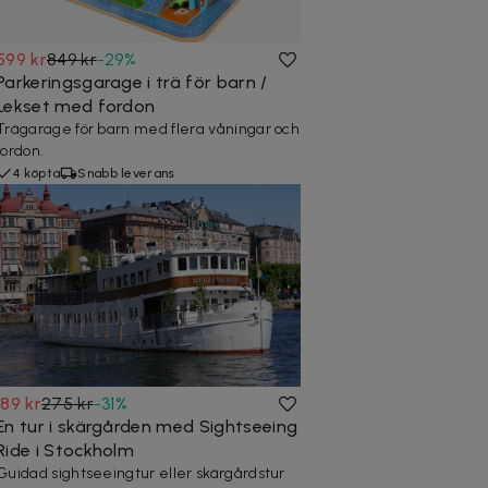
599 kr
849 kr
-
29
%
Parkeringsgarage i trä för barn /
Lekset med fordon
Trägarage för barn med flera våningar och
fordon.
4 köpta
Snabb leverans
189 kr
275 kr
-
31
%
En tur i skärgården med Sightseeing
Ride i Stockholm
Guidad sightseeingtur eller skärgårdstur