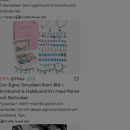
Träleksaker som uppmuntrar kreativ och
lärande lek.
3 köpta
Snabb leverans
219 kr
279 kr
-
22
%
Gör Egna Smycken Barn Blå –
Armband & Halsband Kit med Pärlor
och Berlocker
Pysselset i blått med 66 pärlor och
berlocker för att skapa egna armband och
halsband. Fan...
Snabb leverans