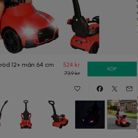
d röd 12+ mån 64 cm
524 kr
KÖP
739 kr