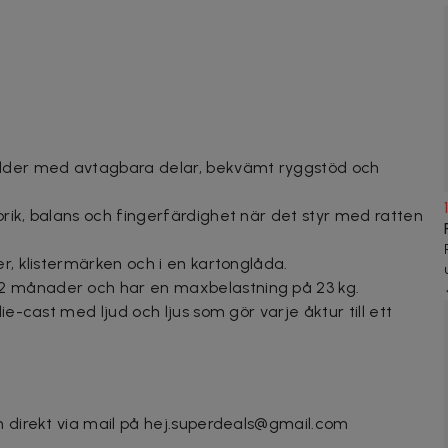
ålder med avtagbara delar, bekvämt ryggstöd och
rik, balans och fingerfärdighet när det styr med ratten
er, klistermärken och i en kartonglåda.
2 månader och har en maxbelastning på 23 kg.
ie-cast med ljud och ljus som gör varje åktur till ett
n direkt via mail på hej.superdeals@gmail.com