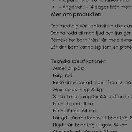
- Ångerrätt - 14 dagar från mo
Mer om produkten
Dra med dig vår fantastiska die-cast
Denna röda bil med ljud och ljus gör v
Perfekt för barn från 1 år, med avt
Låt ditt barn känna sig som en profe
Tekniska specifikationer:
• Material: plast
• Färg: röd
• Rekommenderad ålder: från 12 m
• Max. belastning: 23 kg
• Strömförsörjning: 3x AA-batteri (in
• Bilens bredd: 31 cm
• Bilens längd: 64 cm
• Längd från motorhuv till handtag:
• Höjd från handtag till golv: 84 cm
• Sitsens höjd från golv: 23 cm