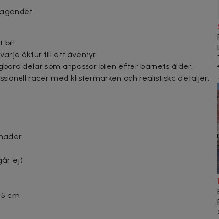
ttagandet
 bil!
arje åktur till ett äventyr.
agbara delar som anpassar bilen efter barnets ålder.
ssionell racer med klistermärken och realistiska detaljer.
ånader
går ej)
 85 cm