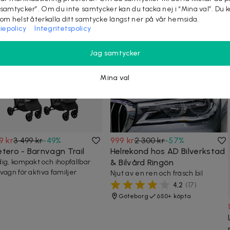
 samtycker”. Om du inte samtycker kan du tacka nej i “Mina val”. Du 
som helst återkalla ditt samtycke längst ner på vår hemsida.
iepolicy
Integritetspolicy
at på dealen ovan tittar även på
Jag samtycker
Mina val
9 kr
3 499 kr
-
49
%
999 kr
2 300 kr
-
57
%
etero - Barnvagn Trail
Helrekond hos AD Bilverkstad
ig, kompakt och ihopfällbar
& Bilvård Ringön
vagn för aktiva familjer
Njut av en ren och fräsch bil
4,2
(
17
)
Göteborg
650+ köpta