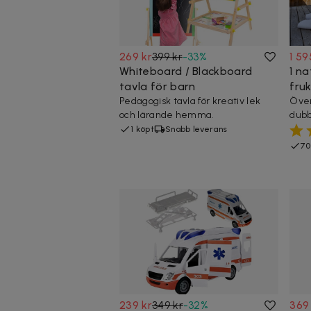
269 kr
399 kr
-
33
%
1 59
Whiteboard / Blackboard
1 n
tavla för barn
fru
Pedagogisk tavla för kreativ lek
Över
och lärande hemma.
dub
1 köpt
Snabb leverans
70
239 kr
349 kr
-
32
%
369