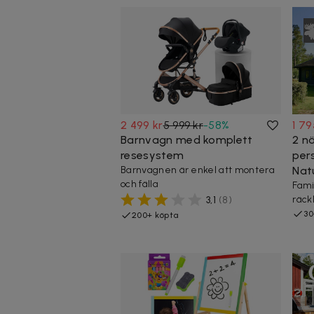
2 499 kr
5 999 kr
-
58
%
1 79
Barnvagn med komplett
2 nä
resesystem
per
Barnvagnen är enkel att montera
Nat
och fälla
Fami
räck
3,1
(
8
)
30
200+ köpta