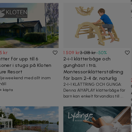
5 kr
1 509 kr
3 018 kr
-
50
%
tter för upp till 6
2-i-1 klätterbåge och
soner i stuga på Kloten
gunghäst i trä,
ure Resort
Montessoriklätterställning
ljeweekend med allt inom
för barn 2-4 år, naturlig
håll
2-I-1 KLÄTTRING OCH GUNGA:
+ köpta
Denna AIYAPLAY klätterbåge för
barn kan enkelt förvandlas till ...