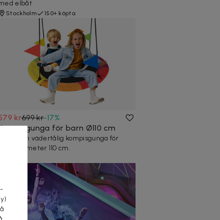
med elbåt
Stockholm
150+ köpta
579 kr
699 kr
-
17
%
Kompisgunga för barn Ø110 cm
Stabil och vädertålig kompisgunga för
barn, diameter 110 cm.
5 köpta
a
-
cy)
tå
å