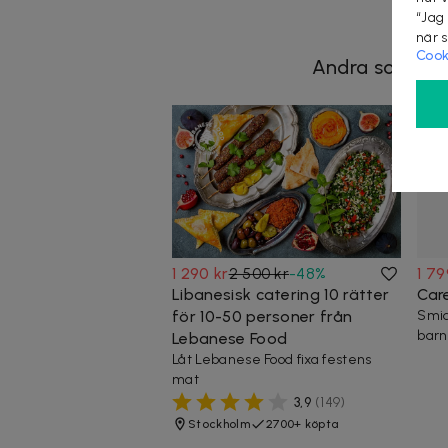
“Jag
när 
Cook
Andra som koll
1 290 kr
2 500 kr
-
48
%
1 79
Libanesisk catering 10 rätter
Car
för 10-50 personer från
Smid
barn
Lebanese Food
Låt Lebanese Food fixa festens
mat
3,9
(
149
)
Stockholm
2700+ köpta