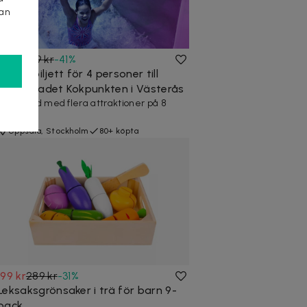
kan
129 kr
219 kr
-
41
%
Familjebiljett för 4 personer till
actionbadet Kokpunkten i Västerås
Actionbad med flera attraktioner på 8
våningar
Uppsala, Stockholm
80+ köpta
199 kr
289 kr
-
31
%
Leksaksgrönsaker i trä för barn 9-
pack