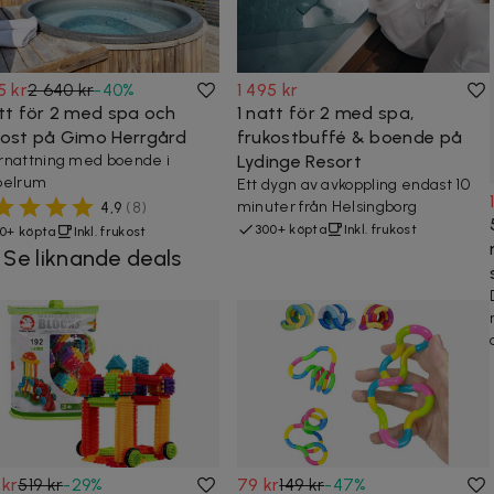
5 kr
2 640 kr
-
40
%
1 495 kr
att för 2 med spa och
1 natt för 2 med spa,
kost på Gimo Herrgård
frukostbuffé & boende på
nattning med boende i
Lydinge Resort
belrum
Ett dygn av avkoppling endast 10
minuter från Helsingborg
4,9
(
8
)
300+ köpta
Inkl. frukost
0+ köpta
Inkl. frukost
Se liknande deals
 kr
519 kr
-
29
%
79 kr
149 kr
-
47
%