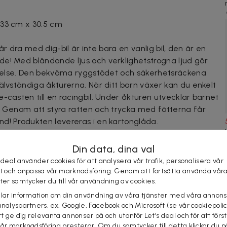
 33 cm x 30.5 cm
 Vår dra med dig-bil är inte bara en vanlig bil, den är en
e! Med bländande ljus och verklighetstrogna ljud gör
levelse. Den bekväma ryggstödet och säkerhetsräckena
älvständiga åkturerna. När ditt barn växer kan du enkelt
-casten till en racingbil. Under åkturen utvecklar barnet
. Genom att styra ratten och trycka med fötterna får
d! Produkten levereras i en kartonglåda.
Din data, dina val
 deal använder cookies för att analysera vår trafik, personalisera vår
st och anpassa vår marknadsföring. Genom att fortsätta använda vår
ster samtycker du till vår användning av cookies.
elar information om din användning av våra tjänster med våra annons
analyspartners, ex. Google, Facebook och Microsoft (se vår cookiepoli
tt ge dig relevanta annonser på och utanför Let’s deal och för att förs
KÖP
vår marknadsföring presterar. Om du samtycker till detta klickar du p