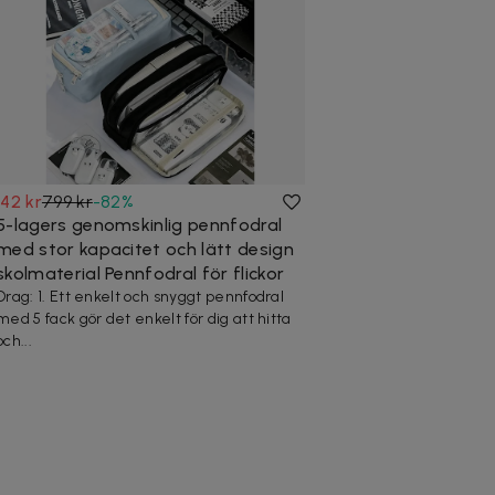
142 kr
799 kr
-
82
%
5-lagers genomskinlig pennfodral
med stor kapacitet och lätt design
skolmaterial Pennfodral för flickor
Drag: 1. Ett enkelt och snyggt pennfodral
med 5 fack gör det enkelt för dig att hitta
och...