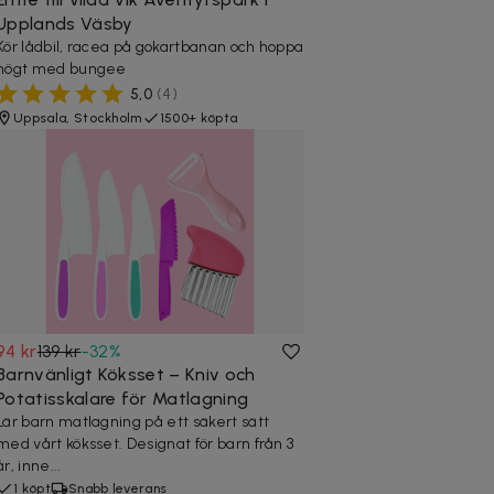
Upplands Väsby
Kör lådbil, racea på gokartbanan och hoppa
högt med bungee
5,0
(
4
)
Uppsala, Stockholm
1500+ köpta
94 kr
139 kr
-
32
%
Barnvänligt Köksset – Kniv och
Potatisskalare för Matlagning
Lär barn matlagning på ett säkert sätt
med vårt köksset. Designat för barn från 3
år, inne...
1 köpt
Snabb leverans