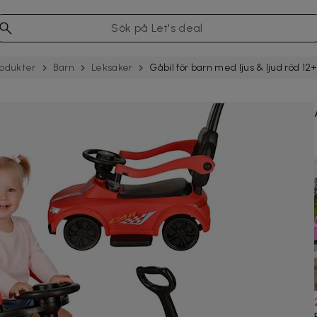
rodukter
Barn
Leksaker
Gåbil för barn med ljus & ljud röd 1