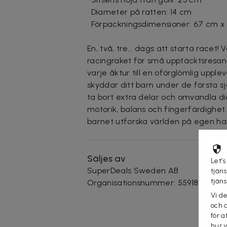
• Diameter på ratten: 14 cm
• Förpackningsdimensioner: 67 cm x
En, två, tre... dags att starta racet!
racingraket för små upptäcktsresand
varje åktur till en oförglömlig upp
skyddar ditt barn under de första sj
ta bort extra delar och omvandla die
motorik, balans och fingerfärdighet
barnet utforska världen på egen han
Säljes av
Let’s
SuperDeals Sweden AB
tjän
tjän
Organisationsnummer
:
559185-1901
Vi d
och 
för a
hur 