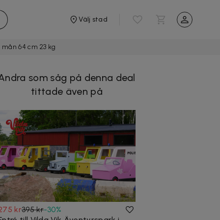
Välj stad
2+ mån 64 cm 23 kg
Andra som såg på denna deal
tittade även på
275 kr
395 kr
-
30
%
Entré till Vilda Vik Äventyrspark i