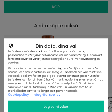
KÖP
Andra köpte också
Din data, dina val
Let’s deal använder cookies för att analysera vår trafik,
personalisera vår tjänst och anpassa vår marknadsföring. Genom att
fortsätta använda våra tjänster samtycker du till vår användning av
cookies.
Vi delar information om din användning av våra tjänster med våra
annons- och analyspartners, ex. Google, Facebook och Microsoft (se
vår cookiepolicy) för att ge dig relevanta annonser på och utanför
Let’s deal och för att förstå hur vår marknadsföring presterar. Om du
samtycker till detta klickar du på “Jag samtycker”. Om du inte
samtycker kan du tacka nej i “Mina val”. Du kan när som helst
återkalla ditt samtycke längst ner på vår hemsida.
Cookiepolicy
Integritetspolicy
169 kr
295 kr
-
43
%
169 kr
485 
Puig Agua Brava Edc 100ml
Parfums G
Jag samtycker
Puig Aqua Brava är en mossig, träig och fin doft. Den
Cabotine Go