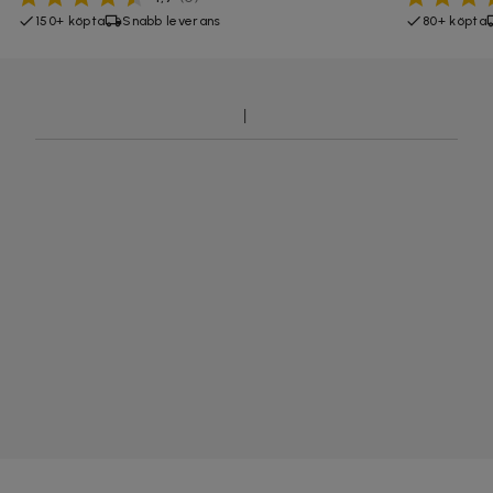
150+ köpta
Snabb leverans
80+ köpta