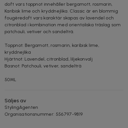
doft vars toppnot innehåller bergamott, rosmarin,
Karibisk lime och kryddnejlika. Classic är en blommig
fougèredoft vars karaktär skapas av lavendel och
citronblad i kombination med orientaliska träslag som
patchouli, vetiver och sandelträ.
Toppnot: Bergamott, rosmarin, karibisk lime,
kryddnejlika
Hjärtnot: Lavendel, citronblad, liljekonvalj
Basnot: Patchouli, vetiver, sandelträ
50ML
Säljes av
StylingAgenten
Organisationsnummer
:
556797-9819