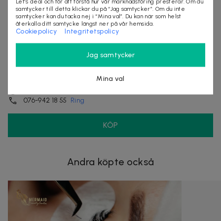
Let’s deal och för att förstå hur vår marknadsföring presterar. Om du
samtycker till detta klickar du på “Jag samtycker”. Om du inte
samtycker kan du tacka nej i “Mina val”. Du kan när som helst
återkalla ditt samtycke längst ner på vår hemsida.
Cookiepolicy
Integritetspolicy
Jag samtycker
Hornsgatan 158
Mina val
117 28
Stockholm
Enligt bokningskalender
076-942 18 55
Ring
KÖP
Andra köpte också