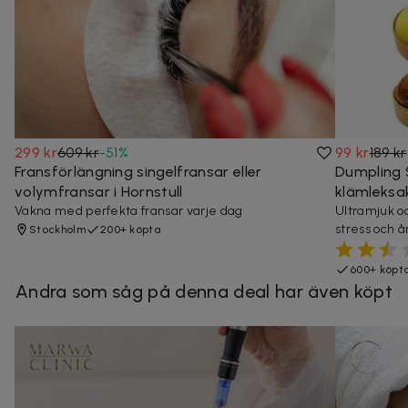
299 kr
609 kr
-
51
%
99 kr
189 kr
Fransförlängning singelfransar eller
Dumpling 
volymfransar i Hornstull
klämleksa
Vakna med perfekta fransar varje dag
Ultramjuk oc
stress och å
Stockholm
200+ köpta
600+ köpt
Andra som såg på denna deal har även köpt