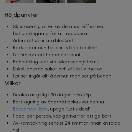
Höjdpunkter
Sklerosering är en av de mest effektiva
behandlingarna för att reducera
ådernät/spruckna blodkärl
Reducerar och tar bort ytliga blodkärl
Utförs av certifierad personal
Behandling sker via skleroseringsteknik
Enkel, ansedd säker och effektiv metod
I priset ingår allt ådernät man ser på benen
Villkor
Dealen är giltig i 90 dagar från köp
Borttagning av ådernät bokas via denna
Bokadirekt-länk
, uppge "Let's deal"
1 deal per person, köp gärna fler att ge bort
Av-/ombokning senast 24 timmar innan avtalad
tid