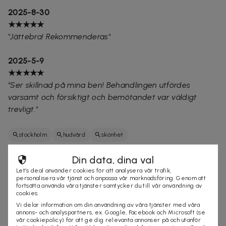
2025-8-30
★★★★★
"
Jättebra! Rekommenderas"
2025-5-9
★★★★★
"Ser skillnad på mina ben! Behandlingen utfördes
varsamt och försiktigt och bemötandet var väldigt
trevligt."
stockholm
hudvård
skönhet
Din data, dina val
Let’s deal använder cookies för att analysera vår trafik,
Säljes av
personalisera vår tjänst och anpassa vår marknadsföring. Genom att
Nova Skin Klinik
fortsätta använda våra tjänster samtycker du till vår användning av
cookies.
Organisationsnummer
:
821229-XXXX
Vi delar information om din användning av våra tjänster med våra
annons- och analyspartners, ex. Google, Facebook och Microsoft (se
vår cookiepolicy) för att ge dig relevanta annonser på och utanför