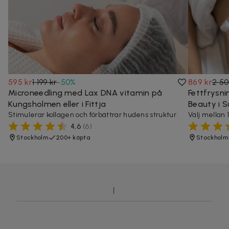
595 kr
1 199 kr
-
50
%
869 kr
2 50
Microneedling med Lax DNA vitamin på
Fettfrysn
Kungsholmen eller i Fittja
Beauty i 
Stimulerar kollagen och förbättrar hudens struktur
Välj mellan 
4,6
(
6
)
Stockholm
200+ köpta
Stockholm