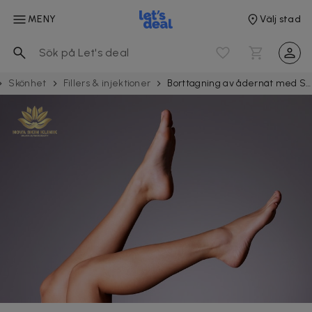
MENY
Välj stad
Skönhet
Fillers & injektioner
Borttagning av ådernät med Sklerosring på Södermalm