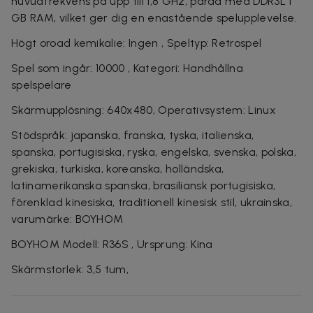
huvudfrekvens på upp till 1,8 GHz, parad med DDR3L 1
GB RAM, vilket ger dig en enastående spelupplevelse.
Högt oroad kemikalie: Ingen , Speltyp: Retrospel
Spel som ingår: 10000 , Kategori: Handhållna
spelspelare
Skärmupplösning: 640x480, Operativsystem: Linux
Stödspråk: japanska, franska, tyska, italienska,
spanska, portugisiska, ryska, engelska, svenska, polska,
grekiska, turkiska, koreanska, holländska,
latinamerikanska spanska, brasiliansk portugisiska,
förenklad kinesiska, traditionell kinesisk stil, ukrainska,
varumärke: BOYHOM
BOYHOM Modell: R36S , Ursprung: Kina
Skärmstorlek: 3,5 tum,