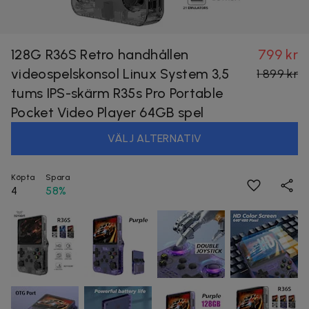
128G R36S Retro handhållen
799 kr
videospelskonsol Linux System 3,5
1 899 kr
tums IPS-skärm R35s Pro Portable
Pocket Video Player 64GB spel
VÄLJ ALTERNATIV
Köpta
Spara
4
58%