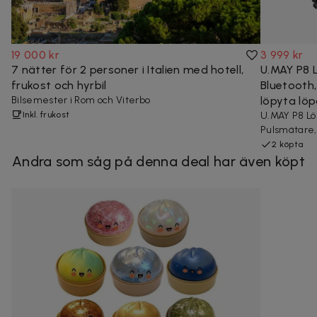
19 000 kr
3 999 kr
7 nätter för 2 personer i Italien med hotell,
U.MAY P8 L
frukost och hyrbil
Bluetooth,
Bilsemester i Rom och Viterbo
löpyta lö
Inkl. frukost
U.MAY P8 Löp
Pulsmätare, 
2 köpta
Andra som såg på denna deal har även köpt