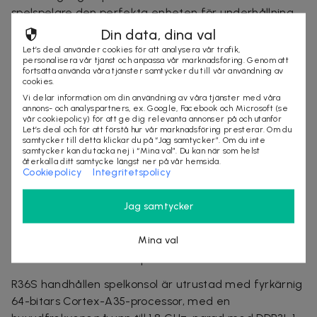
spelspelare den perfekta enheten för underhållning
på resande fot. IPS-skärmen ser inte bara till att
Din data, dina val
bildkvaliteten är enastående, utan ger också en bred
Let’s deal använder cookies för att analysera vår trafik,
personalisera vår tjänst och anpassa vår marknadsföring. Genom att
betraktningsvinkel. Dessutom säkerställer Linux-
fortsätta använda våra tjänster samtycker du till vår användning av
systemet smidig spelprestanda och möjliggör enkel
cookies.
anpassning!
Vi delar information om din användning av våra tjänster med våra
annons- och analyspartners, ex. Google, Facebook och Microsoft (se
vår cookiepolicy) för att ge dig relevanta annonser på och utanför
Denna handhållna spelkonsol är inte bara funktionell,
Let’s deal och för att förstå hur vår marknadsföring presterar. Om du
utan också snygg med sitt vackra utseende. Den
samtycker till detta klickar du på “Jag samtycker”. Om du inte
samtycker kan du tacka nej i “Mina val”. Du kan när som helst
kommer i tre olika färger för att matcha din
återkalla ditt samtycke längst ner på vår hemsida.
Cookiepolicy
Integritetspolicy
personlighet och preferenser. Batteritiden är också
imponerande, så du behöver inte oroa dig för att ta
Jag samtycker
slut på batteri på dina långa resor!
Stöd 21 emulatorer för 15 000+ spel
Mina val
R36S Retro handhållen spelkonsol
R36S handhållen spelkonsol är utrustad med fyrkärnig
64-bitars Cortex-A35-processor, med en