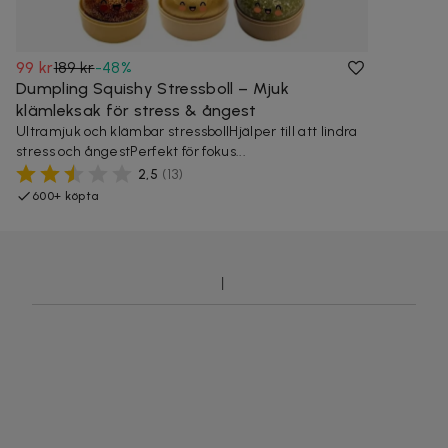
99 kr
189 kr
-
48
%
Dumpling Squishy Stressboll – Mjuk
klämleksak för stress & ångest
Ultramjuk och klämbar stressbollHjälper till att lindra
stress och ångestPerfekt för fokus...
2,5
(
13
)
600+ köpta