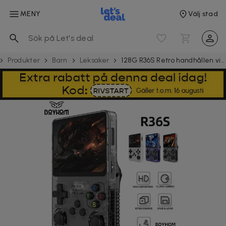
MENY
Välj stad
Produkter
Barn
Leksaker
128G R36S Retro handhållen videospelskonsol Linux System 3,5 tums IPS-skärm R35s Pro Portable Pocket Video Player 64GB spel