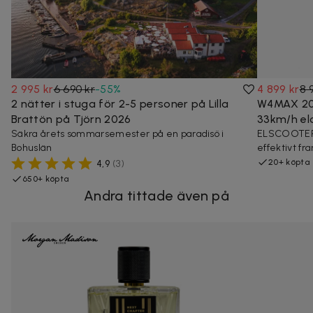
2 995 kr
6 690 kr
-
55
%
4 899 kr
8 
2 nätter i stuga för 2-5 personer på Lilla
W4MAX 202
Brattön på Tjörn 2026
33km/h elc
Säkra årets sommarsemester på en paradisö i
ELSCOOTER 
Bohuslän
effektivt f
20+ köpta
4,9
(
3
)
650+ köpta
Andra tittade även på