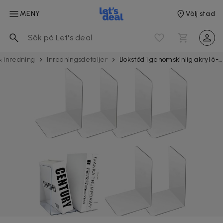
MENY
Välj stad
& inredning
Inrednings­­detaljer
Bokstöd i genomskinlig akryl 6-pack