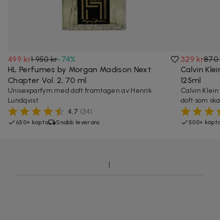
499 kr
1 950 kr
-
74
%
329 kr
870 
HL Perfumes by Morgan Madison Next
Calvin Kle
Chapter Vol. 2, 70 ml
125ml
Unisexparfym med doft framtagen av Henrik
Calvin Klei
Lundqvist
doft som ska
4,7
(
34
)
650+ köpta
Snabb leverans
500+ köpt