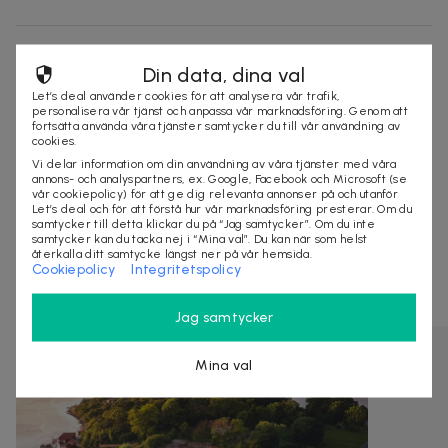
Säljes av
Din data, dina val
Nordmagasinet.com
Let’s deal använder cookies för att analysera vår trafik,
Organisationsnummer
:
556905-5238
personalisera vår tjänst och anpassa vår marknadsföring. Genom att
fortsätta använda våra tjänster samtycker du till vår användning av
cookies.
Vi delar information om din användning av våra tjänster med våra
annons- och analyspartners, ex. Google, Facebook och Microsoft (se
KÖP
vår cookiepolicy) för att ge dig relevanta annonser på och utanför
Let’s deal och för att förstå hur vår marknadsföring presterar. Om du
samtycker till detta klickar du på “Jag samtycker”. Om du inte
samtycker kan du tacka nej i “Mina val”. Du kan när som helst
återkalla ditt samtycke längst ner på vår hemsida.
Andra som kollat på dealen ovan tittar även
Cookiepolicy
Integritetspolicy
på
Jag samtycker
Mina val