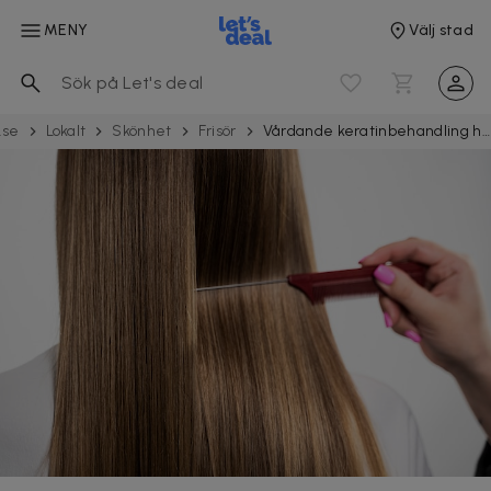
MENY
Välj stad
.se
Lokalt
Skönhet
Frisör
Vårdande keratinbehandling hos Salong Isax på Södermalm