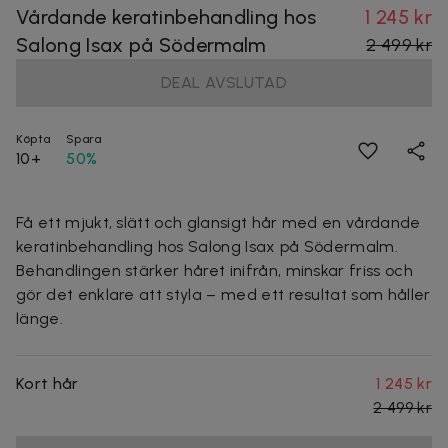
Vårdande keratinbehandling hos
1 245 kr
Salong Isax på Södermalm
2 499 kr
DEAL AVSLUTAD
Köpta
Spara
10+
50%
Få ett mjukt, slätt och glansigt hår med en vårdande
keratinbehandling hos Salong Isax på Södermalm.
Behandlingen stärker håret inifrån, minskar friss och
gör det enklare att styla – med ett resultat som håller
länge.
Kort hår
1 245 kr
2 499 kr