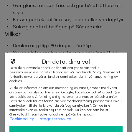
Ger glans, minskar friss och gör håret lättare att
styla
Passar perfekt inför resor, fester eller vardagslyx
Salong centralt belägen på Södermalm
Villkor
Dealen är giltig i 90 dagar från köp
Se mer information om bokning och öppettider
längre ner på sidan. Uppge Let's deal-kod vid
Din data, dina val
bokning
Let’s deal använder cookies för att analysera vår trafik,
personalisera vår tjänst och anpassa vår marknadsföring. Genom att
Dealen gäller alla nya kunder till Salong Isax
fortsätta använda våra tjänster samtycker du till vår användning av
Av-/ombokning senast 24 timmar innan avtalad
cookies.
tid
Vi delar information om din användning av våra tjänster med våra
annons- och analyspartners, ex. Google, Facebook och Microsoft (se
Mer om dealen
vår cookiepolicy) för att ge dig relevanta annonser på och utanför
Let’s deal och för att förstå hur vår marknadsföring presterar. Om du
samtycker till detta klickar du på “Jag samtycker”. Om du inte
Salong Isax
samtycker kan du tacka nej i “Mina val”. Du kan när som helst
återkalla ditt samtycke längst ner på vår hemsida.
Hos Salong Isax får du professionella klippningar och
Cookiepolicy
Integritetspolicy
behandlingar efter önskemål, samtidigt som du finner
avkoppling i deras trivsamma och avslappnande miljö.