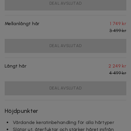
DEAL AVSLUTAD
Mellanlångt hår
1 749 kr
3 499 kr
DEAL AVSLUTAD
Långt hår
2 249 kr
4 499 kr
DEAL AVSLUTAD
Höjdpunkter
Vårdande keratinbehandling för alla hårtyper
Slätar ut, återfuktar och stärker håret inifrån