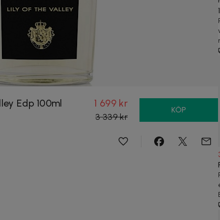
lley Edp 100ml
1 699 kr
KÖP
3 339 kr