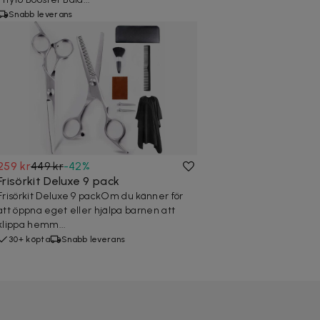
Snabb leverans
259 kr
449 kr
-
42
%
Frisörkit Deluxe 9 pack
Frisörkit Deluxe 9 packOm du känner för
att öppna eget eller hjälpa barnen att
klippa hemm...
30+ köpta
Snabb leverans