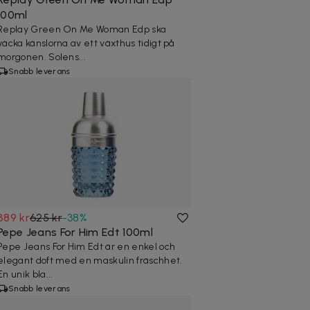
100ml
Replay Green On Me Woman Edp ska
väcka känslorna av ett växthus tidigt på
morgonen. Solens...
Snabb leverans
389 kr
625 kr
-
38
%
Pepe Jeans For Him Edt 100ml
Pepe Jeans For Him Edt är en enkel och
elegant doft med en maskulin fräschhet.
En unik bla...
Snabb leverans