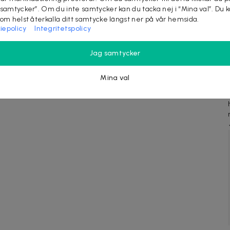
lay Green On Me Woman Edp
Superfynda bland över 15 000
 samtycker”. Om du inte samtycker kan du tacka nej i “Mina val”. Du 
väcka känslorna av ett växthus
filmer
som helst återkalla ditt samtycke längst ner på vår hemsida.
gt på morgonen. Solens...
200+ köpta
iepolicy
Integritetspolicy
abb leverans
Jag samtycker
Mina val