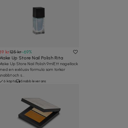
39 kr
125 kr
-
69
%
Make Up Store Nail Polish Rita
Make Up Store Nail Polish 9mlEtt nagellack
med en exklusiv formula som torkar
snabbt och s...
6 köpta
Snabb leverans