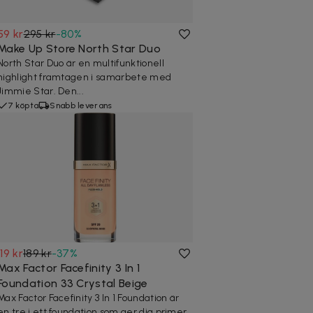
59 kr
295 kr
-
80
%
Make Up Store North Star Duo
North Star Duo är en multifunktionell
highlight framtagen i samarbete med
Jimmie Star. Den...
7 köpta
Snabb leverans
119 kr
189 kr
-
37
%
Max Factor Facefinity 3 In 1
Foundation 33 Crystal Beige
Max Factor Facefinity 3 In 1 Foundation är
en tre i ett foundation som ger dig primer,