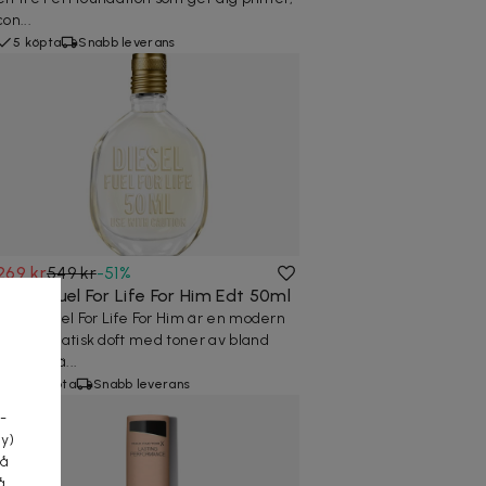
con...
5 köpta
Snabb leverans
269 kr
549 kr
-
51
%
Diesel Fuel For Life For Him Edt 50ml
Diesel Fuel For Life For Him är en modern
och aromatisk doft med toner av bland
annat stjä...
a
70+ köpta
Snabb leverans
-
cy)
tå
å