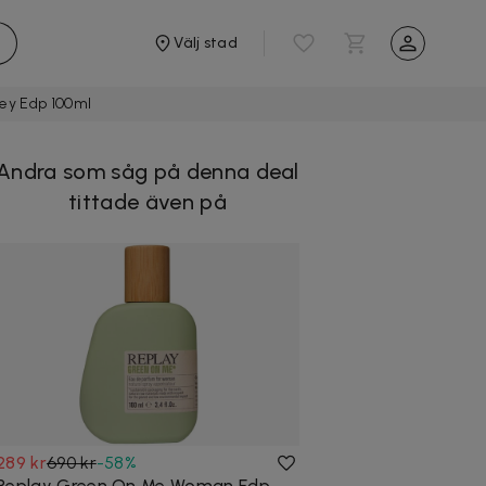
Välj stad
ley Edp 100ml
Andra som såg på denna deal
tittade även på
289 kr
690 kr
-
58
%
Replay Green On Me Woman Edp