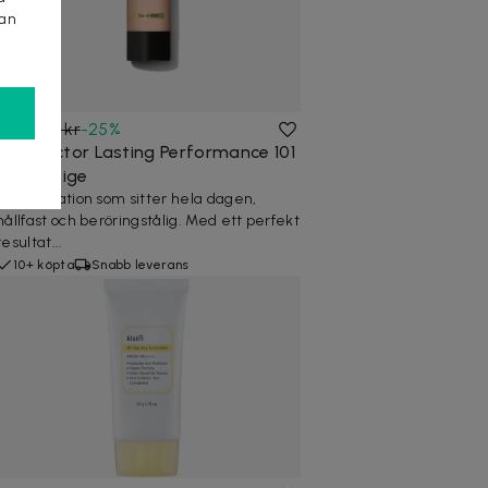
kan
119 kr
159 kr
-
25
%
Max Factor Lasting Performance 101
Ivory Beige
En foundation som sitter hela dagen,
hållfast och beröringstålig. Med ett perfekt
resultat...
10+ köpta
Snabb leverans