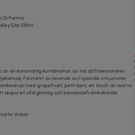
a Di Parma
alley Edp 100ml
p är en konstnärlig kombination av två doftsensationer:
iljekonvalj, förstärkt av levande och lysande citrusnoter.
mbineras med grapefrukt, petit korn, en touch av svarta
 att skapa en oförglömlig och beroendeframkallande
Svarta Vinbär