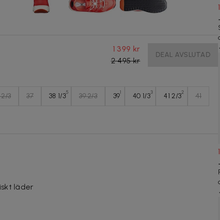
1 399 kr
DEAL AVSLUTAD
2 495 kr
5
1
3
2
 2/3
37
38 1/3
39 2/3
39
40 1/3
41 2/3
41
iskt läder