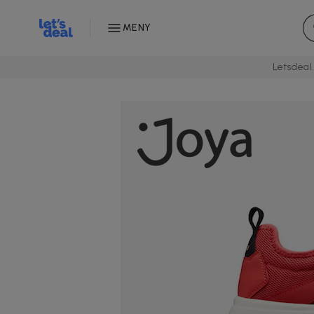
MENY
Letsdeal