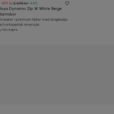
1 499 kr
2 695 kr
-
44
%
Joya Dynamo Zip W White Beige
damskor
Sneaker i premium läder med dragkedja
och ortopedisk innersula
10+ köpta