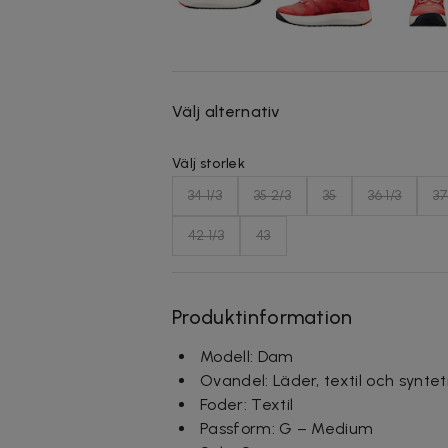
Välj alternativ
Välj storlek
34 1/3
35 2/3
35
36 1/3
37
42 1/3
43
Produktinformation
Modell: Dam
Ovandel: Läder, textil och syntet
Foder: Textil
Passform: G – Medium