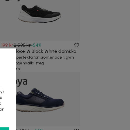
1 199 kr
2 595 kr
-
54
%
Joya Veloce W Black White damsko
Damskor perfekta för promenader, gym
och vardagens alla steg
10+ köpta
a
-
cy)
tå
å
kan