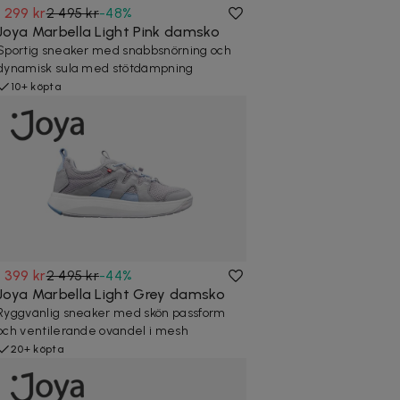
1 299 kr
2 495 kr
-
48
%
Joya Marbella Light Pink damsko
Sportig sneaker med snabbsnörning och
dynamisk sula med stötdämpning
10+ köpta
1 399 kr
2 495 kr
-
44
%
Joya Marbella Light Grey damsko
Ryggvänlig sneaker med skön passform
och ventilerande ovandel i mesh
20+ köpta