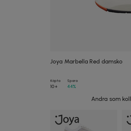
Joya Marbella Red damsko
Köpta
Spara
10+
44%
Andra som koll