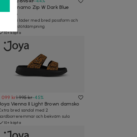
1 499 kr
2 695 kr
-
44
%
Joya Dynamo Zip W Dark Blue
damsko
Sneaker i läder med bred passform och
skonsam stötdämpning
10+ köpta
1 099 kr
1 995 kr
-
45
%
Joya Vienna II Light Brown damsko
Extra bred sandal med 2
kardborreremmar och bekväm sula
10+ köpta