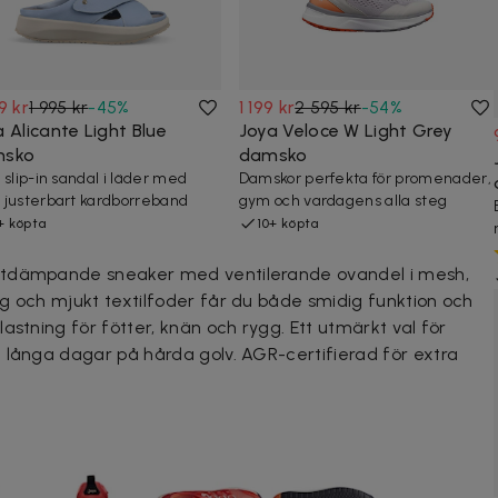
9 kr
1 995 kr
-
45
%
1 199 kr
2 595 kr
-
54
%
 Alicante Light Blue
Joya Veloce W Light Grey
msko
damsko
 slip-in sandal i läder med
Damskor perfekta för promenader,
justerbart kardborreband
gym och vardagens alla steg
+ köpta
10+ köpta
ötdämpande sneaker med ventilerande ovandel i mesh,
g och mjukt textilfoder får du både smidig funktion och
astning för fötter, knän och rygg. Ett utmärkt val för
 långa dagar på hårda golv. AGR-certifierad för extra