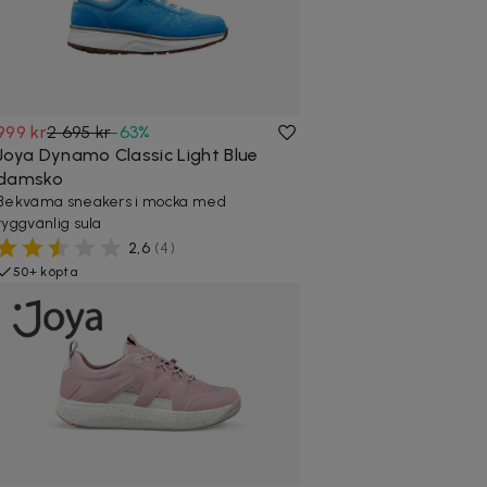
999 kr
2 695 kr
-
63
%
Joya Dynamo Classic Light Blue
damsko
Bekväma sneakers i mocka med
ryggvänlig sula
2,6
(
4
)
50+ köpta