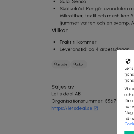
Sula: Senso
Skötselråd: Rengör ovandelen m
Mikrofiber, textil och mesh ka
ljummet vatten och en svamp. A
Villkor
Frakt tillkommer
Leveranstid: ca 4 arbetsdagar
mode
skor
Let’s
tjän
tjän
Säljes av
Vi d
Let's deal AB
och 
för a
Organisationsnummer
:
556796-346
hur 
https://letsdeal.se
“Jag
när 
Cook