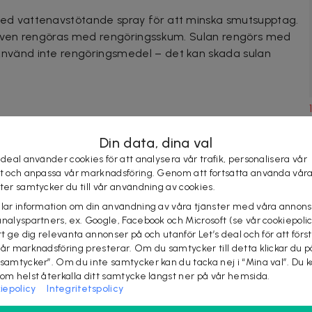
ed vattenavstötande spray för att minska smutsupptag.
n även rengöras med rengöringsskum. Sulan rengörs med
nvänd inte rengöringsmedel – det kan skada sulan
Din data, dina val
 deal använder cookies för att analysera vår trafik, personalisera vår
st och anpassa vår marknadsföring. Genom att fortsätta använda vår
ster samtycker du till vår användning av cookies.
elar information om din användning av våra tjänster med våra annons
analyspartners, ex. Google, Facebook och Microsoft (se vår cookiepoli
tt ge dig relevanta annonser på och utanför Let’s deal och för att förs
6
vår marknadsföring presterar. Om du samtycker till detta klickar du p
 samtycker”. Om du inte samtycker kan du tacka nej i “Mina val”. Du 
som helst återkalla ditt samtycke längst ner på vår hemsida.
iepolicy
Integritetspolicy
DEAL AVSLUTAD