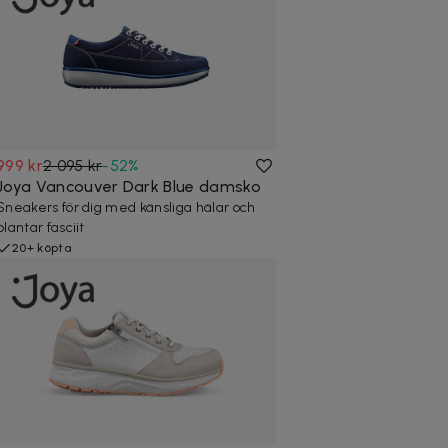
999 kr
2 095 kr
-
52
%
Joya Vancouver Dark Blue damsko
Sneakers för dig med känsliga hälar och
plantar fasciit
20+ köpta