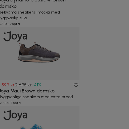
damsko
Bekväma sneakers i mocka med
ryggvänlig sula
10+ köpta
1 599 kr
2 695 kr
-
41
%
Joya Maui Brown damsko
Ryggvänliga sneakers med extra bredd
20+ köpta