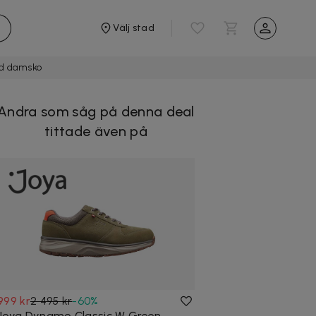
Välj stad
ed damsko
Andra som såg på denna deal
tittade även på
999 kr
2 495 kr
-
60
%
Joya Dynamo Classic W Green