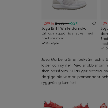
1 299 kr
2 695 kr
-
52
%
1 09
Joya Britt White damsko
Joya
Lätt och ryggvänlig sneaker med
da
bred passform
Bred
10+ köpta
med 
10
Joya Marbella är en bekväm och st
läder och syntet. Med snabb snörnin
skön passform. Sulan ger optimal avl
dagliga aktiviteter, promenader och
ryggvänlig komfort.