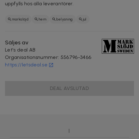
uppfylls hos alla leverantörer.
markslöjd
hem
belysning
jul
Säljes av
Let's deal AB
Organisationsnummer
:
556796-3466
https://letsdeal.se
DEAL AVSLUTAD