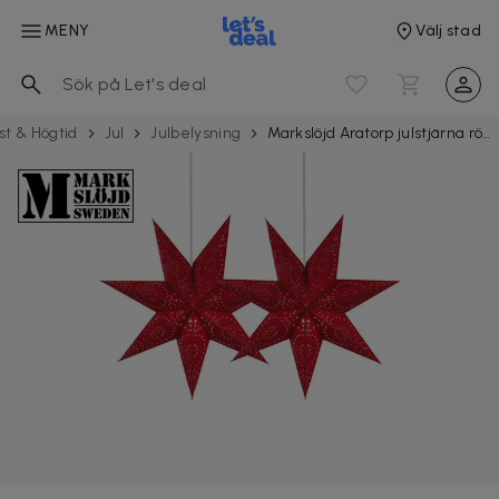
MENY
Välj stad
st & Högtid
Jul
Julbelysning
Markslöjd Aratorp julstjärna röd 45 cm 2-pack