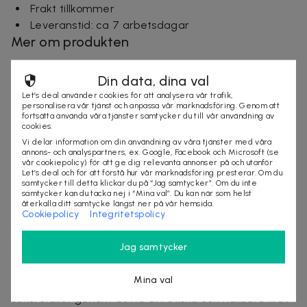
Frakt tillkommer
Leveranstid: ca 7 arbetsdagar
Mer om produkten
Om Markslöjd
Din data, dina val
Markslöjd grundades 1963 i Skene och har sedan dess
Let’s deal använder cookies för att analysera vår trafik,
personalisera vår tjänst och anpassa vår marknadsföring. Genom att
vuxit till en ledande nordisk aktör inom belysning. Med
fortsätta använda våra tjänster samtycker du till vår användning av
rötter i svenskt hantverk kombinerar de tidlös design
cookies.
med funktion och hållbarhet. Sortimentet rymmer allt
Vi delar information om din användning av våra tjänster med våra
annons- och analyspartners, ex. Google, Facebook och Microsoft (se
från dekorativa lampor till praktisk belysning för hem
vår cookiepolicy) för att ge dig relevanta annonser på och utanför
Let’s deal och för att förstå hur vår marknadsföring presterar. Om du
och offentliga miljöer - alltid med fokus på kvalitet
samtycker till detta klickar du på “Jag samtycker”. Om du inte
och lång livslängd.
samtycker kan du tacka nej i “Mina val”. Du kan när som helst
återkalla ditt samtycke längst ner på vår hemsida.
Cookiepolicy
Integritetspolicy
Företaget arbetar aktivt för att minska sitt
klimatavtryck genom att återvinna produkter och
Jag samtycker
material tillsammans med Elkretsen, ett samarbete
som gör att trasiga lampor och delar får nytt liv.
Mina val
Sedan 2007 är de medlemmar i Amfori/BSCI och
säkerställer genom detta att etiska och hållbara krav