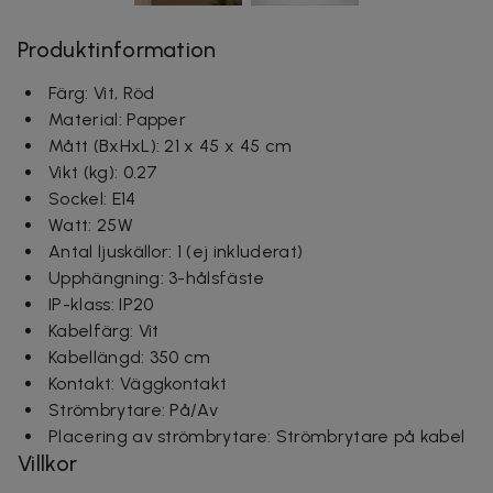
Produktinformation
Färg:
Vit, Röd
Material:
Papper
Mått (BxHxL): 21 x 45 x 45 cm
Vikt (kg):
0.27
Sockel:
E14
Watt:
25W
Antal ljuskällor:
1 (ej inkluderat)
Upphängning:
3-hålsfäste
IP-klass:
IP20
Kabelfärg:
Vit
Kabellängd:
350 cm
Kontakt:
Väggkontakt
Strömbrytare:
På/Av
Placering av strömbrytare:
Strömbrytare på kabel
Villkor