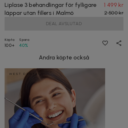
Liplase 3 behandlingar för fylligare
1 499 kr
läppar utan fillers i Malmö
2 500 kr
DEAL AVSLUTAD
Köpta
Spara
100+
40%
Andra köpte också