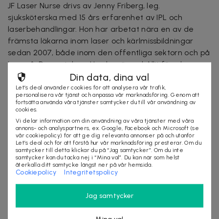
JF Laser Nurse drivs av Jenny Friberg, leg.
sjuksköterska med 15 års erfarenhet av IPL och
laserbehandlingar. Hon har arbetat nära en av de
främsta läkarna inom laser och kärlmissbildningar
sedan 2007, både inom den offentliga sektorn och på
Laser & Dermatology. Hon har även hållit föredrag om
Din data, dina val
IPL i Sverige och utomlands och är certifierad
injektionssjuksköterska.
Let’s deal använder cookies för att analysera vår trafik,
personalisera vår tjänst och anpassa vår marknadsföring. Genom att
fortsätta använda våra tjänster samtycker du till vår användning av
De tar emot kunder i samma lokaler som Vassa Strå
cookies.
på Neptunigatan 68 i Malmö, cirka 15 minuters gång
Vi delar information om din användning av våra tjänster med våra
från Malmö Centralstation och 200 meter från
annons- och analyspartners, ex. Google, Facebook och Microsoft (se
vår cookiepolicy) för att ge dig relevanta annonser på och utanför
busshållplatsen Skeppsgatan. Närmsta parkeringshus
Let’s deal och för att förstå hur vår marknadsföring presterar. Om du
samtycker till detta klickar du på “Jag samtycker”. Om du inte
är P-huset Godsmagasinet vid Malmö Saluhall.
samtycker kan du tacka nej i “Mina val”. Du kan när som helst
återkalla ditt samtycke längst ner på vår hemsida.
Cookiepolicy
Integritetspolicy
malmö
behandling
skönhet
Jag samtycker
Säljes av