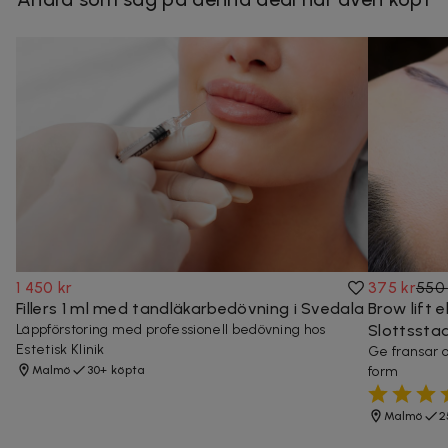
1 450 kr
375 kr
550 
Fillers 1 ml med tandläkarbedövning i Svedala
Brow lift e
Läppförstoring med professionell bedövning hos
Slottssta
Estetisk Klinik
Ge fransar o
Malmö
30+ köpta
form
Malmö
2