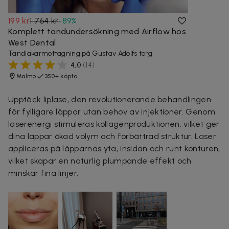
199 kr
1 764 kr
-
89
%
Komplett tandundersökning med Airflow hos
West Dental
Tandläkarmottagning på Gustav Adolfs torg
4,0
(
14
)
Malmö
350+ köpta
Upptäck liplase, den revolutionerande behandlingen
för fylligare läppar utan behov av injektioner. Genom
laserenergi stimuleras kollagenproduktionen, vilket ger
dina läppar ökad volym och förbättrad struktur. Laser
appliceras på läpparnas yta, insidan och runt konturen,
vilket skapar en naturlig plumpande effekt och
minskar fina linjer.