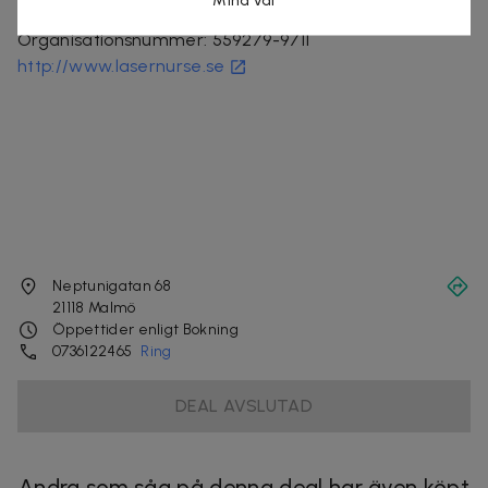
Mina val
Laser Nurse
Organisationsnummer
:
559279-9711
http://www.lasernurse.se
Neptunigatan 68
21118
Malmö
Öppettider enligt Bokning
0736122465
Ring
DEAL AVSLUTAD
Andra som såg på denna deal har även köpt