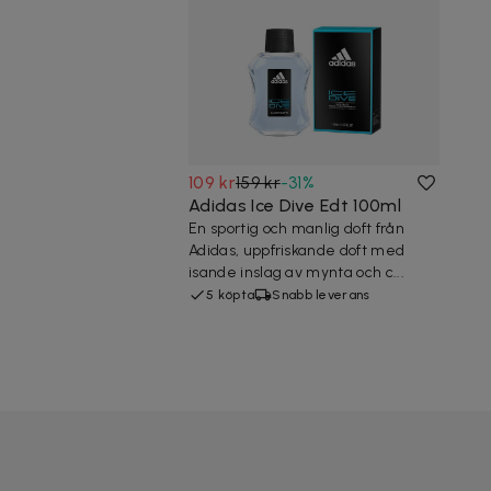
109 kr
159 kr
-
31
%
Adidas Ice Dive Edt 100ml
En sportig och manlig doft från
Adidas, uppfriskande doft med
isande inslag av mynta och c...
5 köpta
Snabb leverans