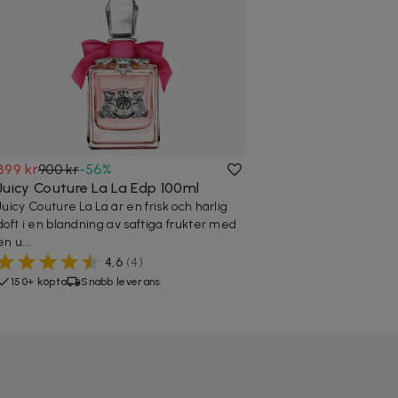
399 kr
900 kr
-
56
%
Juicy Couture La La Edp 100ml
Juicy Couture La La är en frisk och härlig
doft i en blandning av saftiga frukter med
en u...
4,6
(
4
)
150+ köpta
Snabb leverans