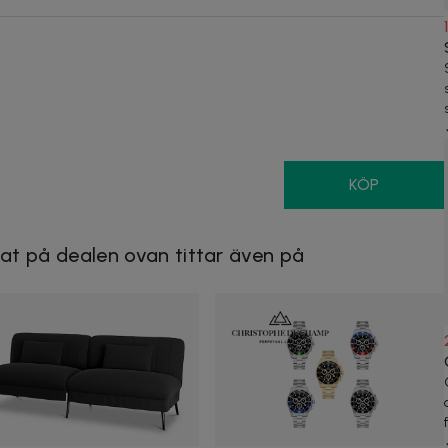
KÖP
at på dealen ovan tittar även på