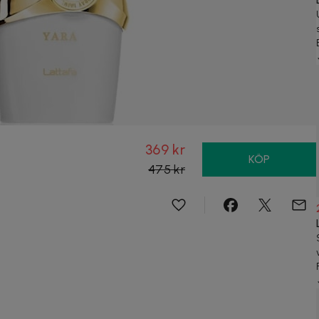
369 kr
KÖP
475 kr