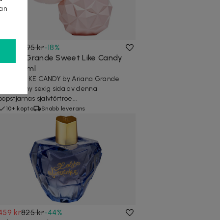
kan
649 kr
795 kr
-
18
%
Ariana Grande Sweet Like Candy
Edp 100ml
SWEET LIKE CANDY by Ariana Grande
visar en ny sexig sida av denna
popstjärnas självförtroe...
10+ köpta
Snabb leverans
459 kr
825 kr
-
44
%