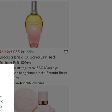
439 kr
1 055 kr
-
58
%
Escada Brisa Cubana Limited
Edition Edt 100ml
Är du redo att njuta av ESCADAs nya
exotiska och fängslande doft, Escada Brisa
Cubana Limi...
20+ köpta
Snabb leverans
a
-
cy)
tå
å