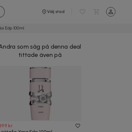
Välj stad
Moi Edp 100ml
Andra som såg på denna deal
tittade även på
399 kr
Lattafa Yara Edp 100ml