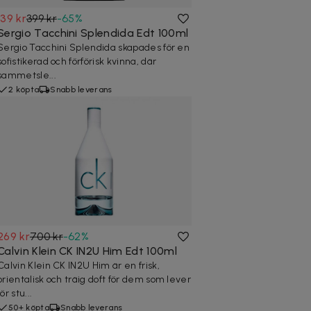
139 kr
399 kr
-
65
%
Sergio Tacchini Splendida Edt 100ml
Sergio Tacchini Splendida skapades för en
sofistikerad och förförisk kvinna, där
sammetsle...
2 köpta
Snabb leverans
269 kr
700 kr
-
62
%
Calvin Klein CK IN2U Him Edt 100ml
Calvin Klein CK IN2U Him är en frisk,
orientalisk och träig doft för dem som lever
för stu...
50+ köpta
Snabb leverans