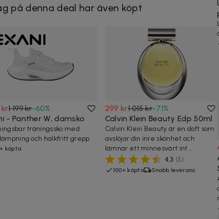
g på denna deal har även köpt
 kr
1 199 kr
-
60
%
299 kr
1 015 kr
-
71
%
ni - Panther W, damsko
Calvin Klein Beauty Edp 50ml
ingsbar träningssko med
Calvin Klein Beauty är en doft som
dämpning och halkfritt grepp
avslöjar din inre skönhet och
lämnar ett minnesvärt int...
+ köpta
4,3
(
5
)
100+ köpta
Snabb leverans