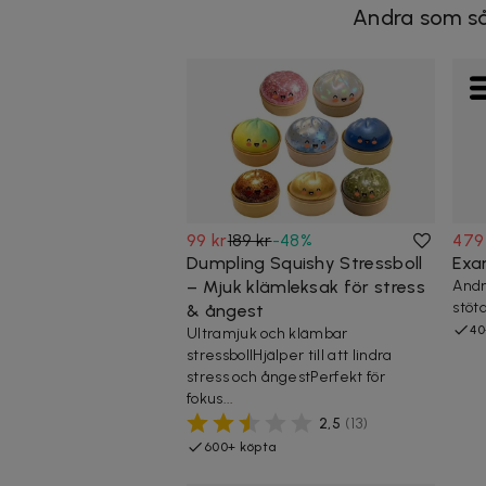
Andra som så
99 kr
189 kr
-
48
%
479
Dumpling Squishy Stressboll
Exa
– Mjuk klämleksak för stress
Andn
stöt
& ångest
40
Ultramjuk och klämbar
stressbollHjälper till att lindra
stress och ångestPerfekt för
fokus...
2,5
(
13
)
600+ köpta