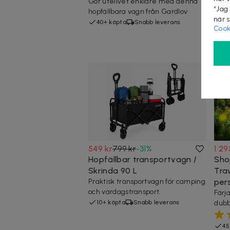
Gör utelivet enklare med denna
Smid
“Jag
hopfällbara vagn från Gardlov
perf
när 
camp
40+ köpta
Snabb leverans
Cook
50
549 kr
799 kr
-
31
%
1 29
Hopfällbar transportvagn /
Shop
Skrinda 90 L
Tra
Praktisk transportvagn för camping
per
och vardagstransport.
Färj
10+ köpta
Snabb leverans
dubb
45