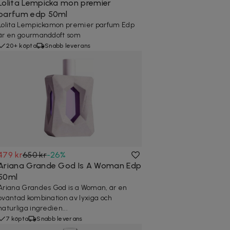
Lolita Lempicka mon premier
parfum edp 50ml
Lolita Lempickamon premier parfum Edp
är en gourmanddoft som
20+ köpta
Snabb leverans
479 kr
650 kr
-
26
%
Ariana Grande God Is A Woman Edp
50ml
Ariana Grandes God is a Woman, är en
oväntad kombination av lyxiga och
naturliga ingredien...
7 köpta
Snabb leverans