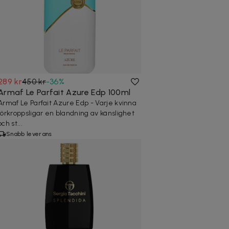
289 kr
450 kr
-
36
%
Armaf Le Parfait Azure Edp 100ml
Armaf Le Parfait Azure Edp - Varje kvinna
förkroppsligar en blandning av känslighet
och st...
Snabb leverans