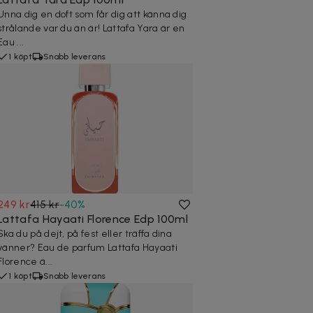
Unna dig en doft som får dig att känna dig
strålande var du än är! Lattafa Yara är en
Eau ...
1 köpt
Snabb leverans
249 kr
415 kr
-
40
%
Lattafa Hayaati Florence Edp 100ml
Ska du på dejt, på fest eller träffa dina
vänner? Eau de parfum Lattafa Hayaati
Florence ä...
1 köpt
Snabb leverans