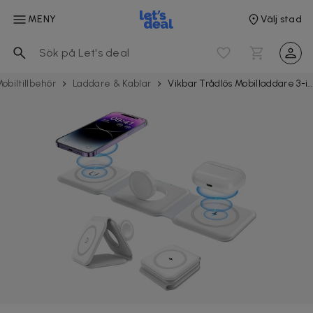
MENY
Välj stad
obil­tillbehör
Laddare & Kablar
Vikbar Trådlös Mobilladdare 3-i-1 Magsafe Kompatibel Vit