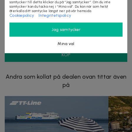
samtycker till detta klickar du på “Jag samtycker”. Om du inte
samtycker kan du tacka nej i “Mina val”. Du kan när som helst
återkalla ditt samtycke längst ner på vår hemsida.
Cookiepolicy
Integritetspolicy
Säljes av
Nordic Online Sales AB
Jag samtycker
Organisationsnummer
:
559098-7318
Mina val
KÖP
Andra som kollat på dealen ovan tittar även
på