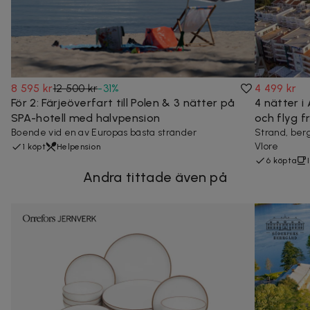
8 595 kr
12 500 kr
-
31
%
4 499 kr
För 2: Färjeöverfart till Polen & 3 nätter på
4 nätter i
SPA-hotell med halvpension
och flyg f
Boende vid en av Europas bästa stränder
Strand, berg
Vlore
1 köpt
Helpension
6 köpta
Andra tittade även på