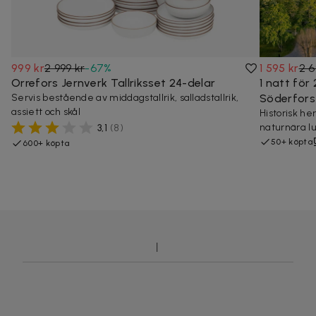
999 kr
2 999 kr
-
67
%
1 595 kr
2 6
Orrefors Jernverk Tallriksset 24-delar
1 natt för
Servis bestående av middagstallrik, salladstallrik,
Söderfors
assiett och skål
Historisk he
naturnära l
3,1
(
8
)
50+ köpta
600+ köpta