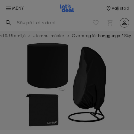
MENY
Välj stad
rd & Utemiljö
Utomhusmöbler
Överdrag för hänggunga / Skyddsöverdrag