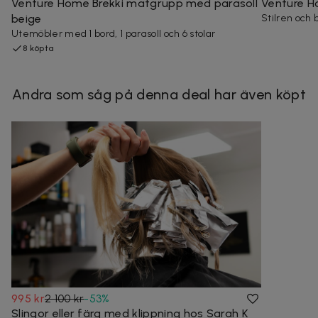
Venture Home Brekki matgrupp med parasoll
Venture H
beige
Stilren och
Utemöbler med 1 bord, 1 parasoll och 6 stolar
8 köpta
Andra som såg på denna deal har även köpt
995 kr
2 100 kr
-
53
%
Slingor eller färg med klippning hos Sarah K