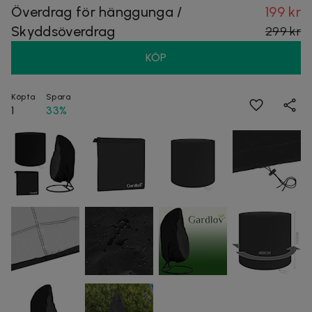
Överdrag för hänggunga /
199 kr
Skyddsöverdrag
299 kr
KÖP
Köpta
Spara
1
33%