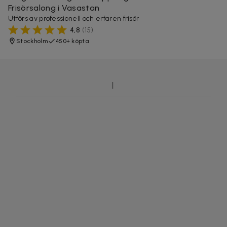
Frisörsalong i Vasastan
Utförs av professionell och erfaren frisör
4,8
(
15
)
Stockholm
450+ köpta