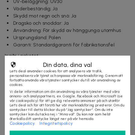
UV-beläggning: UV30
Väderbeständig: Ja
Skydd mot regn och snö: Ja
Dragsko och snoddar: Ja
Användning: För skydd av hänggunga utomhus
Ursprungsland: Polen
Garanti: Standardgaranti för fabrikationsfel
Ingår i paketet:
Din data, dina val
1 st skyddsöverdrag
Let’s deal använder cookies för att analysera vår trafik,
personalisera vår tjänst och anpassa vår marknadsföring. Genom att
1 st fodral
fortsätta använda våra tjänster samtycker du till vår användning av
cookies.
Leveranstid: 1–3 arbetsdagar
Vi delar information om din användning av våra tjänster med våra
annons- och analyspartners, ex. Google, Facebook och Microsoft (se
vår cookiepolicy) för att ge dig relevanta annonser på och utanför
Let’s deal och för att förstå hur vår marknadsföring presterar. Om du
Säljes av
samtycker till detta klickar du på “Jag samtycker”. Om du inte
samtycker kan du tacka nej i “Mina val”. Du kan när som helst
Nordmagasinet.com
återkalla ditt samtycke längst ner på vår hemsida.
Cookiepolicy
Integritetspolicy
Organisationsnummer
:
556905-5238