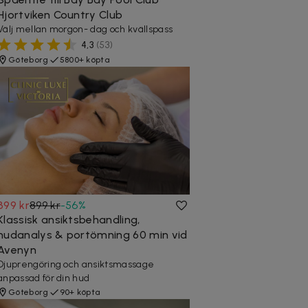
Hjortviken Country Club
Välj mellan morgon- dag och kvällspass
4,3
(
53
)
Göteborg
5800+ köpta
399 kr
899 kr
-
56
%
Klassisk ansiktsbehandling,
hudanalys & portömning 60 min vid
Avenyn
Djuprengöring och ansiktsmassage
anpassad för din hud
Göteborg
90+ köpta