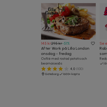
145 kr
295 kr
-
51
%
Se 
After Work på Lilla London
Rab
onsdag - fredag
som
Oxfilé med rostad potatis och
Reda
bearnaisesås
15
4,0
(
100
)
Göteborg
1600+ köpta