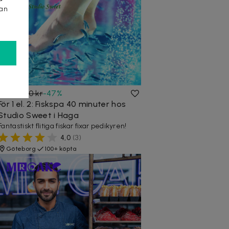
kan
159 kr
300 kr
-
47
%
För 1 el. 2: Fiskspa 40 minuter hos
Studio Sweet i Haga
Fantastiskt flitiga fiskar fixar pedikyren!
4,0
(
3
)
Göteborg
100+ köpta