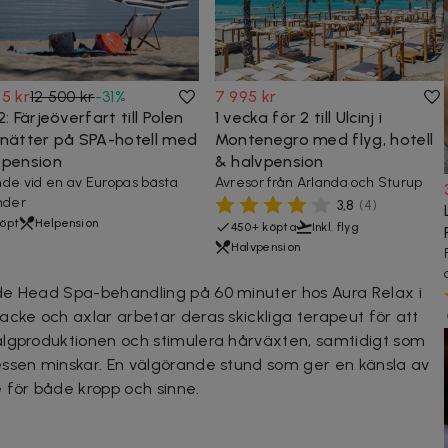
5 kr
12 500 kr
-
31
%
7 995 kr
2: Färjeöverfart till Polen
1 vecka för 2 till Ulcinj i
 nätter på SPA-hotell med
Montenegro med flyg, hotell
vpension
& halvpension
de vid en av Europas bästa
Avresor från Arlanda och Sturup
nder
3,8
(
4
)
köpt
Helpension
450+ köpta
Inkl. flyg
Halvpension
de Head Spa-behandling på 60 minuter hos Aura Relax i
acke och axlar arbetar deras skickliga terapeut för att
algproduktionen och stimulera hårväxten, samtidigt som
essen minskar. En välgörande stund som ger en känsla av
 för både kropp och sinne.