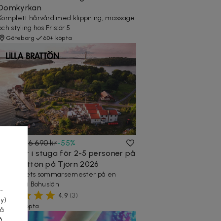
Domkyrkan
Komplett hårvård med klippning, massage
och styling hos Fris:ör 5
Göteborg
60+ köpta
2 995 kr
6 690 kr
-
55
%
2 nätter i stuga för 2-5 personer på
Lilla Brattön på Tjörn 2026
a
Säkra årets sommarsemester på en
paradisö i Bohuslän
-
4,9
(
3
)
cy)
650+ köpta
tå
å