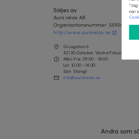
“Jag
Säljes av
när 
Aura relax AB
Cook
Organisationsnummer
:
559547-3512
http://www.aurarelax.se
Gruvgatan 6
421 30
Götebor, Västra Frölunda
Mån-Fre: 09:00 - 18:00
Lör: 10:00 - 14:00
Sön: Stängt
info@aurarelax.se
Andra som så