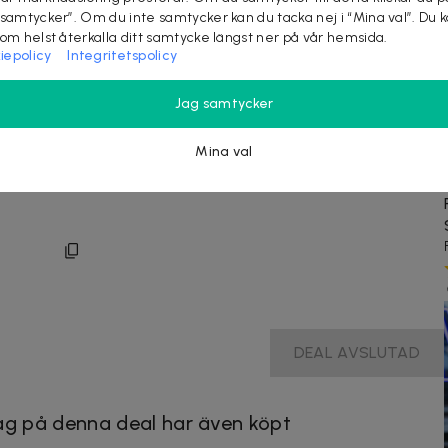
 samtycker”. Om du inte samtycker kan du tacka nej i “Mina val”. Du 
som helst återkalla ditt samtycke längst ner på vår hemsida.
iepolicy
Integritetspolicy
Jag samtycker
Mina val
DEAL AVSLUTAD
g på denna deal har även köpt