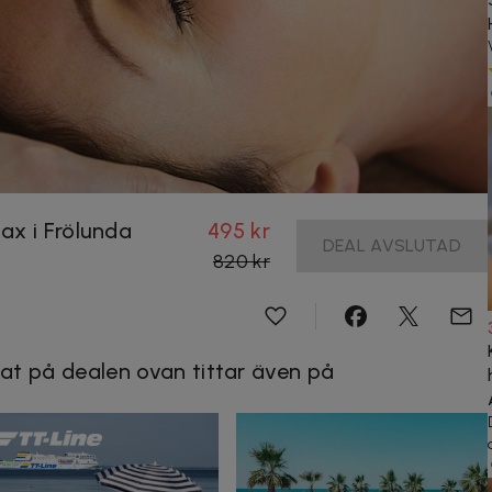
ax i Frölunda
495 kr
DEAL AVSLUTAD
820 kr
at på dealen ovan tittar även på