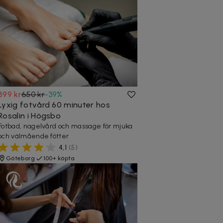
399 kr
650 kr
-
39
%
Lyxig fotvård 60 minuter hos
Rosalin i Högsbo
Fotbad, nagelvård och massage för mjuka
och välmående fötter
4,1
(
5
)
Göteborg
100+ köpta