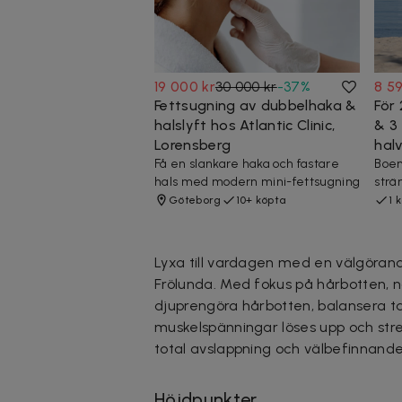
19 000 kr
30 000 kr
-
37
%
8 59
Fettsugning av dubbelhaka &
För 
halslyft hos Atlantic Clinic,
& 3
Lorensberg
hal
Få en slankare haka och fastare
Boen
hals med modern mini-fettsugning
strä
Göteborg
10+ köpta
1 
Lyxa till vardagen med en välgöran
Frölunda. Med fokus på hårbotten, n
djuprengöra hårbotten, balansera t
muskelspänningar löses upp och str
total avslappning och välbefinnande
Höjdpunkter