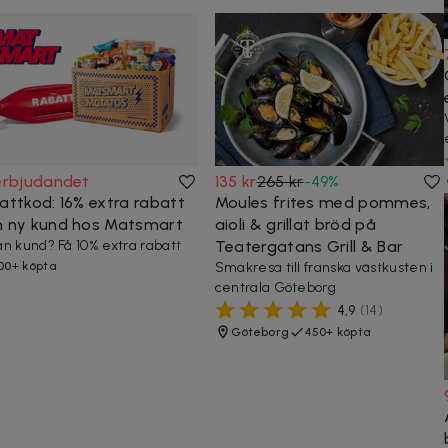
erbjudandet
135 kr
265 kr
-
49
%
attkod: 16% extra rabatt
Moules frites med pommes,
 ny kund hos Matsmart
aioli & grillat bröd på
n kund? Få 10% extra rabatt
Teatergatans Grill & Bar
00+ köpta
Smakresa till franska västkusten i
centrala Göteborg
4,9
(
14
)
Göteborg
450+ köpta