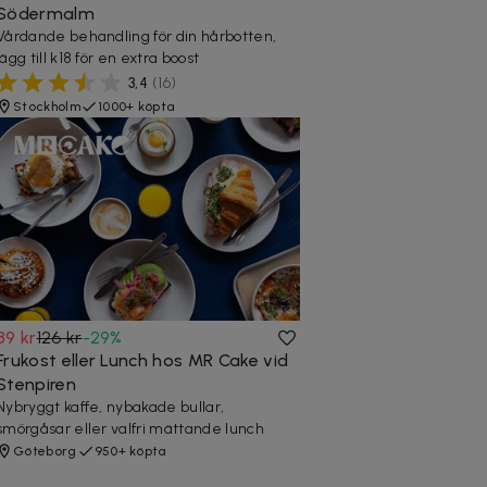
Södermalm
Vårdande behandling för din hårbotten,
lägg till k18 för en extra boost
3,4
(
16
)
Stockholm
1000+ köpta
89 kr
126 kr
-
29
%
Frukost eller Lunch hos MR Cake vid
Stenpiren
Nybryggt kaffe, nybakade bullar,
smörgåsar eller valfri mättande lunch
Göteborg
950+ köpta