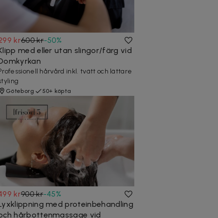
299 kr
600 kr
-
50
%
Klipp med eller utan slingor/färg vid
Domkyrkan
Professionell hårvård inkl. tvätt och lättare
styling
Göteborg
50+ köpta
499 kr
900 kr
-
45
%
Lyxklippning med proteinbehandling
och hårbottenmassage vid