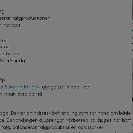
ng
serar talgproduktionen
r hårväxt
ngar
xlar
ina behov
ö i Frölunda
köp
na
Bokadirekt-länk
, uppge Let´s deal-kod
 innan avtalad tid
ge. Det är en holistisk behandling som tar hand om både
e. Behandlingen djuprengör hårbotten på djupet, tar bort
talg, balanserar talgproduktionen och stärker