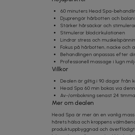
60 minuters Head Spa-behandli
Djuprengör hårbotten och balan
Stärker hårsäckar och stimulera
Stimulerar blodcirkulationen
Lindrar stress och muskelspänni
Fokus på hårbotten, nacke och a
Behandlingen anpassas efter d
Professionell massage i lugn milj
Villkor
Dealen är giltig i 90 dagar från 
Head Spa 60 min bokas via den
Av-/ombokning senast 24 timmar
Mer om dealen
Head Spa är mer än en vanlig massa
hårets hälsa och kroppens välmåend
produktuppbyggnad och överflödigt 