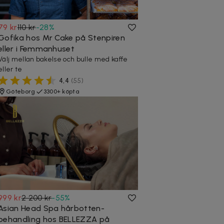
79 kr
110 kr
-
28
%
Gofika hos Mr Cake på Stenpiren
eller i Femmanhuset
Välj mellan bakelse och bulle med kaffe
eller te
4,4
(
55
)
Göteborg
3300+ köpta
999 kr
2 200 kr
-
55
%
Asian Head Spa hårbotten-
behandling hos BELLEZZA på