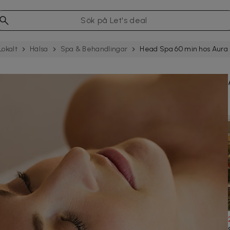
Lokalt
Hälsa
Spa & Behand­ling­ar
Head Spa 60 min hos Aura 