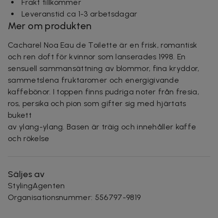
Frakt tillkommer
Leveranstid ca 1-3 arbetsdagar
Mer om produkten
Cacharel Noa Eau de Toilette är en frisk, romantisk
och ren doft för kvinnor som lanserades 1998. En
sensuell sammansättning av blommor, fina kryddor,
sammetslena fruktaromer och energigivande
kaffebönor. I toppen finns pudriga noter från fresia,
ros, persika och pion som gifter sig med hjärtats
bukett
av ylang-ylang. Basen är träig och innehåller kaffe
och rökelse
Säljes av
StylingAgenten
Organisationsnummer
:
556797-9819