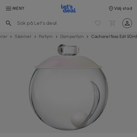
MENY
Välj stad
kter
Skönhet
Parfym
Damparfym
Cacharel Noa Edt 50m