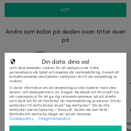
KÖP
Andra som kollat på dealen ovan tittar även
på
Din data, dina val
Let’s deal använder cookies för att analysera vår trafik,
personalisera vår tjänst och anpassa vår marknadsföring. Genom att
fortsätta använda våra tjänster samtycker du till vår användning av
cookies.
Vi delar information om din användning av våra tjänster med våra
annons- och analyspartners, ex. Google, Facebook och Microsoft (se
vår cookiepolicy) för att ge dig relevanta annonser på och utanför
Let’s deal och för att förstå hur vår marknadsföring presterar. Om du
samtycker till detta klickar du på “Jag samtycker”. Om du inte
samtycker kan du tacka nej i “Mina val”. Du kan när som helst
återkalla ditt samtycke längst ner på vår hemsida.
Cookiepolicy
Integritetspolicy
2 569 kr
5 138 kr
-
50
%
449 kr
649 
Trädgårdsskjul med 4 hyllor, förvaringsskjul i
Skärbrädes