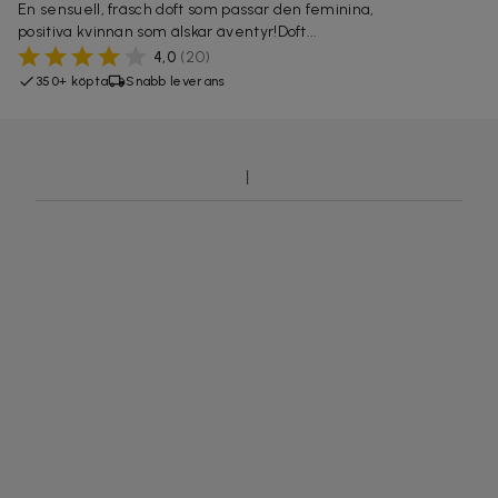
En sensuell, fräsch doft som passar den feminina,
positiva kvinnan som älskar äventyr!Doft...
4,0
(
20
)
350+ köpta
Snabb leverans