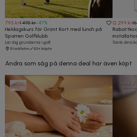
795 kr
1 495 kr
-
47
%
12 299 kr
16
Heldagskurs för Grönt Kort med lunch på
Rabattkod
Sparren Golfklubb
installati
Lär dig grunderna i golf
Sänk dina k
Stockholm
50+ köpta
Andra som såg på denna deal har även köpt