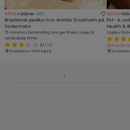
499 kr
1 200 kr
-
58
%
350 kr
700 
Brasiliansk pedikyr hos Amilda Stockholm på
Fot- & un
Södermalm
Health & 
75 minuters behandling som ger friska, mjuka &
Upplev förd
välvårdade fötter
3,1
(
23
)
Avslutas o
Stockholm
700+ köpta
Stockholm