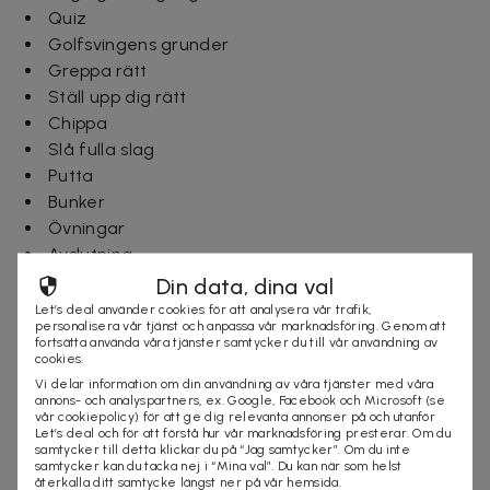
Quiz
Golfsvingens grunder
Greppa rätt
Ställ upp dig rätt
Chippa
Slå fulla slag
Putta
Bunker
Övningar
Avslutning
Din data, dina val
Träningspaket, onlinekurs
Let’s deal använder cookies för att analysera vår trafik,
personalisera vår tjänst och anpassa vår marknadsföring. Genom att
Det här passar dig bäst som spelat golf sedan
fortsätta använda våra tjänster samtycker du till vår användning av
cookies.
tidigare, du har ditt gröna kort men du behöver lite
Vi delar information om din användning av våra tjänster med våra
hjälp på traven för att få koll på svingen och
annons- och analyspartners, ex. Google, Facebook och Microsoft (se
grunderna i spelet.
vår cookiepolicy) för att ge dig relevanta annonser på och utanför
Let’s deal och för att förstå hur vår marknadsföring presterar. Om du
samtycker till detta klickar du på “Jag samtycker”. Om du inte
Utbildningsmaterial
- läs mer om golfsvingen för
samtycker kan du tacka nej i “Mina val”. Du kan när som helst
att bli en bättre golfare
återkalla ditt samtycke längst ner på vår hemsida.