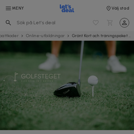
MENY
Välj stad
battkoder
Online-utbildningar
Grönt Kort och träningspaket med Golfsteget