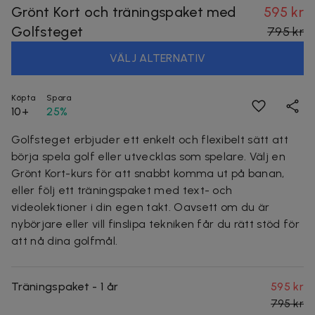
Grönt Kort och träningspaket med
595 kr
Golfsteget
795 kr
VÄLJ ALTERNATIV
Köpta
Spara
10+
25%
Golfsteget erbjuder ett enkelt och flexibelt sätt att
börja spela golf eller utvecklas som spelare. Välj en
Grönt Kort-kurs för att snabbt komma ut på banan,
eller följ ett träningspaket med text- och
videolektioner i din egen takt. Oavsett om du är
nybörjare eller vill finslipa tekniken får du rätt stöd för
att nå dina golfmål.
Träningspaket - 1 år
595 kr
795 kr