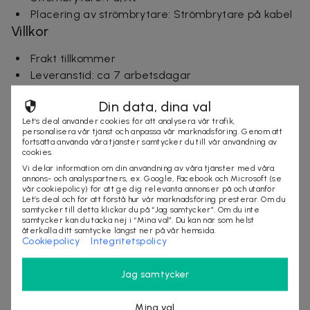
Placering av strömbrytare:
Strömbrytare på kabel
Villkor
Frakt tillkommer
Leveranstid: ca 7 arbetsdagar
Mer om produkten
Din data, dina val
Om Markslöjd
Let’s deal använder cookies för att analysera vår trafik,
personalisera vår tjänst och anpassa vår marknadsföring. Genom att
fortsätta använda våra tjänster samtycker du till vår användning av
Markslöjd grundades 1963 i Skene och har sedan dess
cookies.
vuxit till en ledande nordisk aktör inom belysning. Med
Vi delar information om din användning av våra tjänster med våra
rötter i svenskt hantverk kombinerar de tidlös design
annons- och analyspartners, ex. Google, Facebook och Microsoft (se
vår cookiepolicy) för att ge dig relevanta annonser på och utanför
med funktion och hållbarhet. Sortimentet rymmer allt
Let’s deal och för att förstå hur vår marknadsföring presterar. Om du
från dekorativa lampor till praktisk belysning för hem
samtycker till detta klickar du på “Jag samtycker”. Om du inte
samtycker kan du tacka nej i “Mina val”. Du kan när som helst
och offentliga miljöer - alltid med fokus på kvalitet
återkalla ditt samtycke längst ner på vår hemsida.
Cookiepolicy
Integritetspolicy
och lång livslängd.
Företaget arbetar aktivt för att minska sitt
Jag samtycker
klimatavtryck genom att återvinna produkter och
material tillsammans med Elkretsen, ett samarbete
Mina val