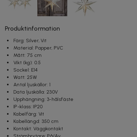
Produktinformation
Färg:
Silver, Vit
Material:
Papper, PVC
Mått: 75 cm
Vikt (kg):
0.5
Sockel:
E14
Watt:
25W
Antal ljuskällor:
1
Data ljuskälla:
230V
Upphängning:
3-hålsfäste
IP-klass:
IP20
Kabelfärg:
Vit
Kabellängd:
350 cm
Kontakt:
Väggkontakt
Strömbrytare:
På/Av