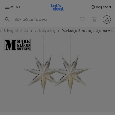
MENY
Välj stad
st & Högtid
Jul
Julbelysning
Markslöjd Strauss julstjärna vit/silver 75 cm 2-pack