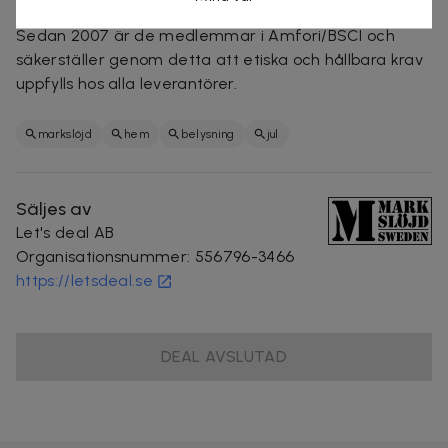
som gör att trasiga lampor och delar får nytt liv.
Sedan 2007 är de medlemmar i Amfori/BSCI och
säkerställer genom detta att etiska och hållbara krav
uppfylls hos alla leverantörer.
markslöjd
hem
belysning
jul
Säljes av
Let's deal AB
Organisationsnummer
:
556796-3466
https://letsdeal.se
DEAL AVSLUTAD