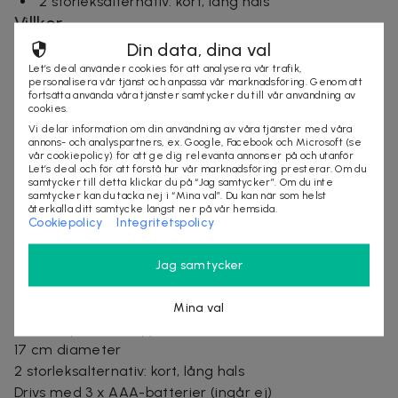
2 storleksalternativ: kort, lång hals
Villkor
Din data, dina val
Frakt tillkommer
Let’s deal använder cookies för att analysera vår trafik,
Leveranstid: ca 10 arbetsdagar
personalisera vår tjänst och anpassa vår marknadsföring. Genom att
fortsätta använda våra tjänster samtycker du till vår användning av
Vid leverans-, reklamations och produktfrågor
cookies.
vänligen kontakta leverantören direkt:
Vi delar information om din användning av våra tjänster med våra
support@turbodealz.com
annons- och analyspartners, ex. Google, Facebook och Microsoft (se
vår cookiepolicy) för att ge dig relevanta annonser på och utanför
Mer om produkten
Let’s deal och för att förstå hur vår marknadsföring presterar. Om du
samtycker till detta klickar du på “Jag samtycker”. Om du inte
samtycker kan du tacka nej i “Mina val”. Du kan när som helst
Perfekt för både hemmabruk och professionell
återkalla ditt samtycke längst ner på vår hemsida.
sminkning
Cookiepolicy
Integritetspolicy
Stark sugkopp - enkel att fästa på alla släta ytor
14 starka LED-lampor
Jag samtycker
10x förstoring
360° roterbar hals
Mina val
Praktisk på/av-knapp
17 cm diameter
2 storleksalternativ: kort, lång hals
Drivs med 3 x AAA-batterier (ingår ej)