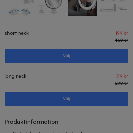
short neck
199 kr
469 kr
Välj
long neck
179 kr
529 kr
Välj
Produktinformation