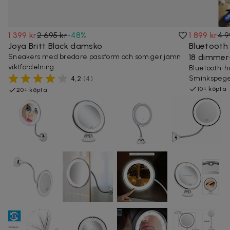
1 399 kr
2 695 kr
-
48
%
1 899 kr
4 9
Joya Britt Black damsko
Bluetooth
Sneakers med bredare passform och som ger jämn
18 dimmer
viktfördelning
Bluetooth-h
Sminkspegeln
4,2
(
4
)
10+ köpta
20+ köpta