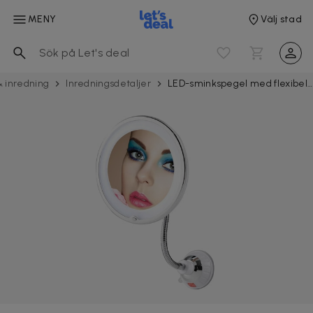
MENY
Välj stad
& inredning
Inrednings­­detaljer
LED-sminkspegel med flexibel hals och förstoring