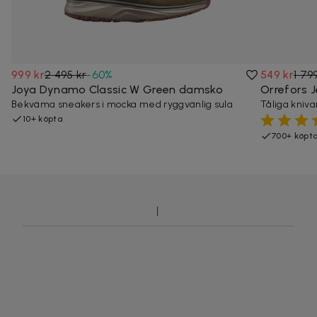
999 kr
2 495 kr
-
60
%
549 kr
1 79
Joya Dynamo Classic W Green damsko
Orrefors J
Bekväma sneakers i mocka med ryggvänlig sula
Tåliga knivar 
10+ köpta
700+ köpt