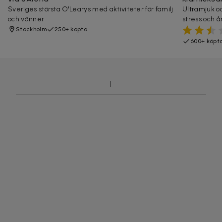
Sveriges största O'Learys med aktiviteter för familj
Ultramjuk oc
och vänner
stress och å
Stockholm
250+ köpta
600+ köpt