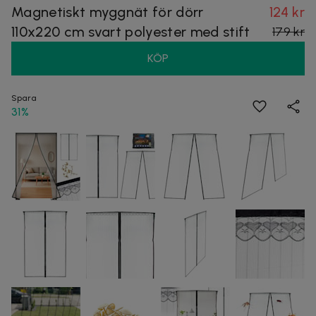
Magnetiskt myggnät för dörr
124 kr
110x220 cm svart polyester med stift
179 kr
KÖP
Spara
31%