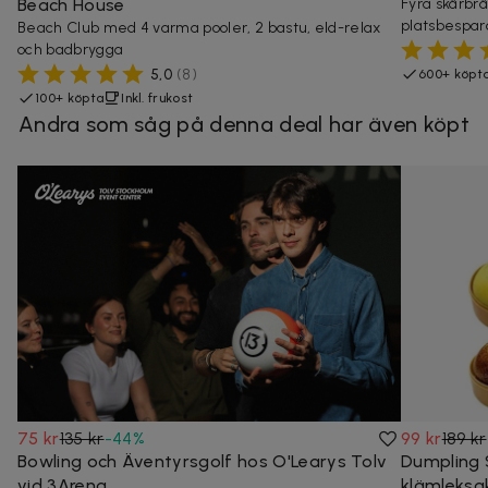
Beach House
Fyra skärbrä
platsbespara
Beach Club med 4 varma pooler, 2 bastu, eld-relax
och badbrygga
5,0
(
8
)
600+ köpt
100+ köpta
Inkl. frukost
Andra som såg på denna deal har även köpt
75 kr
135 kr
-
44
%
99 kr
189 kr
Bowling och Äventyrsgolf hos O'Learys Tolv
Dumpling 
vid 3Arena
klämleksa