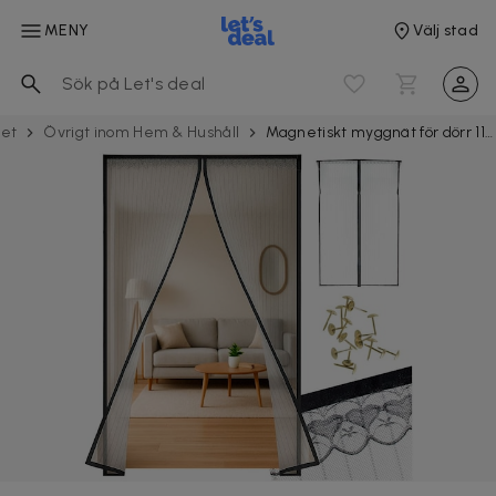
MENY
Välj stad
et
Övrigt inom Hem & Hushåll
Magnetiskt myggnät för dörr 110x220 cm svart polyester med stift