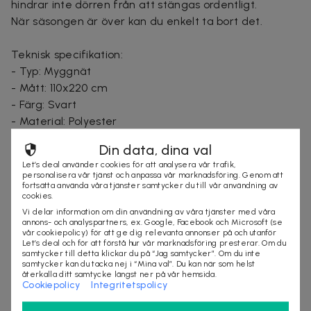
hindrar inte dörren från att stängas ordentligt.
När säsongen är över kan du enkelt ta bort det.
Teknisk specifikation:
- Typ: Myggnät
- Mått: 110x220 cm
- Färg: Svart
- Material: Polyester
Din data, dina val
Innehåll:
Let’s deal använder cookies för att analysera vår trafik,
- Myggnät
personalisera vår tjänst och anpassa vår marknadsföring. Genom att
fortsätta använda våra tjänster samtycker du till vår användning av
- Pinnar i furu för montering
cookies.
Vi delar information om din användning av våra tjänster med våra
annons- och analyspartners, ex. Google, Facebook och Microsoft (se
vår cookiepolicy) för att ge dig relevanta annonser på och utanför
Säljes av
Let’s deal och för att förstå hur vår marknadsföring presterar. Om du
samtycker till detta klickar du på “Jag samtycker”. Om du inte
SuperDeals Sweden AB
samtycker kan du tacka nej i “Mina val”. Du kan när som helst
Organisationsnummer
:
559185-1901
återkalla ditt samtycke längst ner på vår hemsida.
Cookiepolicy
Integritetspolicy