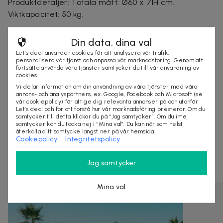
Produktdetaljer: Totala mått: Ø60 x 71H cm.
Viktkapacitet: 50 kg.
Din data, dina val
Säljes av
Let’s deal använder cookies för att analysera vår trafik,
personalisera vår tjänst och anpassa vår marknadsföring. Genom att
Best Trade
fortsätta använda våra tjänster samtycker du till vår användning av
Organisationsnummer
:
559205-2038
cookies.
Vi delar information om din användning av våra tjänster med våra
annons- och analyspartners, ex. Google, Facebook och Microsoft (se
vår cookiepolicy) för att ge dig relevanta annonser på och utanför
Let’s deal och för att förstå hur vår marknadsföring presterar. Om du
KÖP
samtycker till detta klickar du på “Jag samtycker”. Om du inte
samtycker kan du tacka nej i “Mina val”. Du kan när som helst
återkalla ditt samtycke längst ner på vår hemsida.
Cookiepolicy
Integritetspolicy
Andra som kollat på dealen ovan tittar även
på
Jag samtycker
Mina val