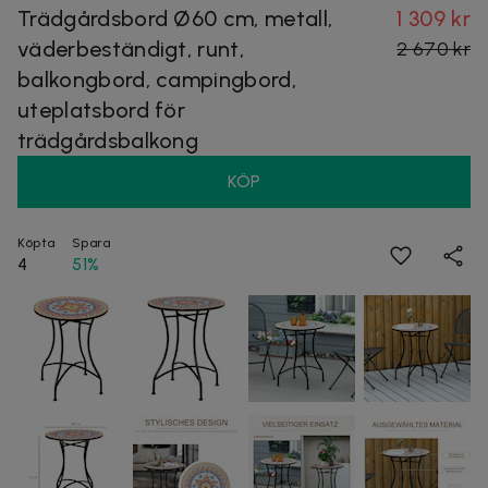
Trädgårdsbord Ø60 cm, metall,
1 309 kr
väderbeständigt, runt,
2 670 kr
balkongbord, campingbord,
uteplatsbord för
trädgårdsbalkong
KÖP
Köpta
Spara
4
51%