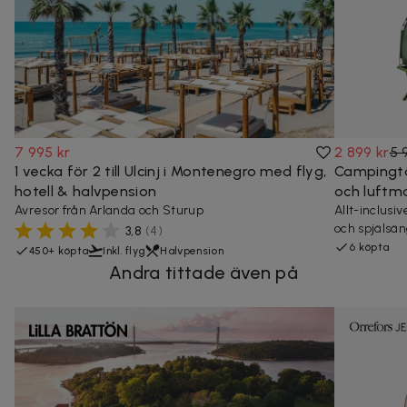
7 995 kr
2 899 kr
5 
1 vecka för 2 till Ulcinj i Montenegro med flyg,
Campingtä
hotell & halvpension
och luftma
Avresor från Arlanda och Sturup
Allt-inclusi
och spjälsän
3,8
(
4
)
6 köpta
450+ köpta
Inkl. flyg
Halvpension
Andra tittade även på