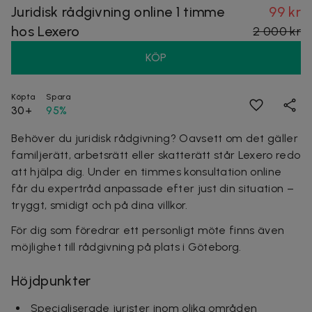
Juridisk rådgivning online 1 timme
99 kr
hos Lexero
2 000 kr
KÖP
Köpta
Spara
30+
95%
Behöver du juridisk rådgivning? Oavsett om det gäller
familjerätt, arbetsrätt eller skatterätt står
Lexero
redo
att hjälpa dig. Under en timmes konsultation online
får du expertråd anpassade efter just din situation –
tryggt, smidigt och på dina villkor.
För dig som föredrar ett personligt möte finns även
möjlighet till rådgivning på plats i Göteborg.
Höjdpunkter
Specialiserade jurister inom olika områden