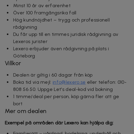
Minst 10 år av erfarenhet
Över 100 framgångsrika fall
Hög kundnöjdhet – trygg och professionell
rådgivning
Du får upp till en timmes juridisk rådgivning av
Lexeros jurister
Lexero erbjuder även rådgivning på plats i
Göteborg
Villkor
Dealen är giltig i 60 dagar från köp
Boka tid via mejl:
info@lexero.se
eller telefon: 010-
808 56 50. Uppge Let's deal-kod vid bokning
1 timme/deal per person, köp gärna fler att ge
bort
Mer om dealen
Exempel på områden där Lexero kan hjälpa dig:
Familjerätt – vårdnad, bodelning, underhåll och