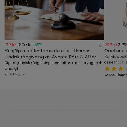
199 kr
1 800 kr
-
89
%
999 kr
2 99
Få hjälp med testamente eller 1 timmes
Orrefors J
juridisk rådgivning av Avante Rätt & Affär
Servis bestå
assiett och s
Digital juridisk rådgivning inom affärsrätt – tryggt och
smidigt
10+ köpta
550+ köpt