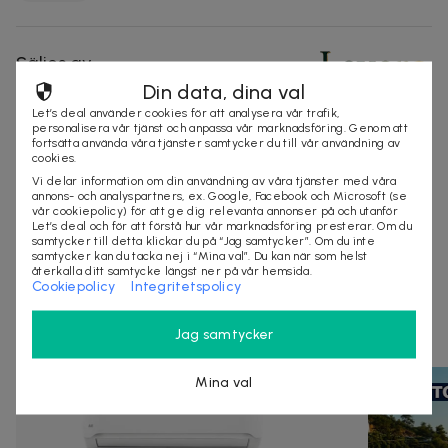
Säljes av
Lexero
Din data, dina val
Organisationsnummer
:
556878-9852
Let’s deal använder cookies för att analysera vår trafik,
personalisera vår tjänst och anpassa vår marknadsföring. Genom att
fortsätta använda våra tjänster samtycker du till vår användning av
010-808 56 50
Ring
cookies.
info@lexero.se
Vi delar information om din användning av våra tjänster med våra
annons- och analyspartners, ex. Google, Facebook och Microsoft (se
vår cookiepolicy) för att ge dig relevanta annonser på och utanför
KÖP
Let’s deal och för att förstå hur vår marknadsföring presterar. Om du
samtycker till detta klickar du på “Jag samtycker”. Om du inte
samtycker kan du tacka nej i “Mina val”. Du kan när som helst
återkalla ditt samtycke längst ner på vår hemsida.
Cookiepolicy
Integritetspolicy
Andra som kollat på dealen ovan tittar även
på
Jag samtycker
Mina val