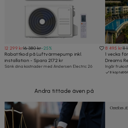
12 299 kr
16 380 kr
-
25
%
8 495 kr
11 
Rabattkod på Luftvärmepump inkl.
1 vecka för
installation - Spara 2172 kr
Dreams Res
Sänk dina kostnader med Andersen Electric 26
Ingår frukos
8 köpta
Andra tittade även på