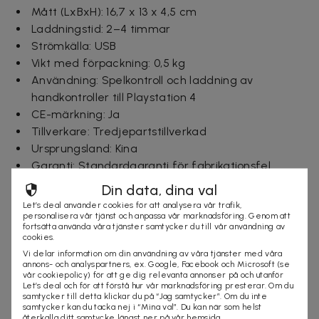
Mått (LxBxH): 16,7 x 13 x 4,5 cm
Laddningstid: 2–4 timmar
Strömkälla: USB
Vikt med förpackning: 0,5 kg
Användning: Spelkontroll och laddning av
handkontroller till Playstation 4
CE-märkning: Ja
Tillverkare: Tredjepartstillverkad
Ursprungsland: Kina
Garanti: Standardgaranti för fabrikationsfel
Din data, dina val
Ingår i paketet:
Let’s deal använder cookies för att analysera vår trafik,
1 st handkontroll
personalisera vår tjänst och anpassa vår marknadsföring. Genom att
fortsätta använda våra tjänster samtycker du till vår användning av
1 st laddstation
cookies.
1 st USB-kabel
Vi delar information om din användning av våra tjänster med våra
annons- och analyspartners, ex. Google, Facebook och Microsoft (se
vår cookiepolicy) för att ge dig relevanta annonser på och utanför
Leveranstid: 1-3 arbetsdagar
Let’s deal och för att förstå hur vår marknadsföring presterar. Om du
samtycker till detta klickar du på “Jag samtycker”. Om du inte
samtycker kan du tacka nej i “Mina val”. Du kan när som helst
återkalla ditt samtycke längst ner på vår hemsida.