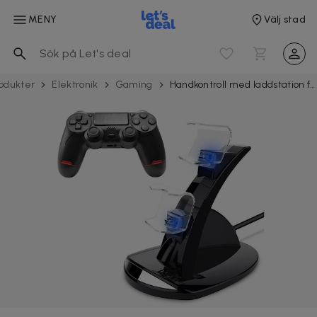
MENY
Välj stad
odukter
Elektronik
Gaming
Handkontroll med laddstation för Playstation 4