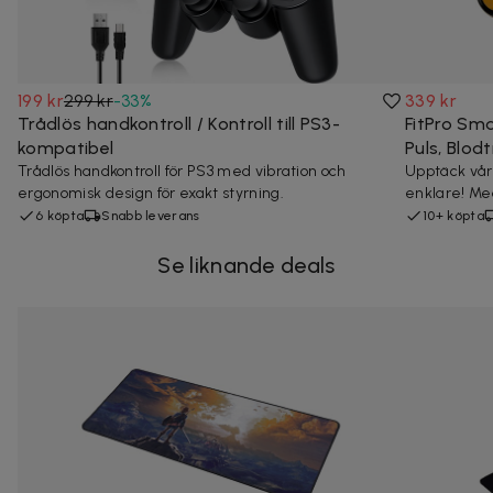
199 kr
299 kr
-
33
%
339 kr
Trådlös handkontroll / Kontroll till PS3-
FitPro Sm
kompatibel
Puls, Blod
Trådlös handkontroll för PS3 med vibration och
Upptäck vår 
ergonomisk design för exakt styrning.
enklare! Med
6 köpta
Snabb leverans
10+ köpta
Se liknande deals