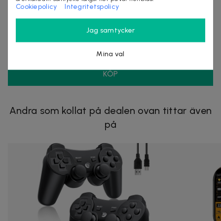
Cookiepolicy
Integritetspolicy
Säljes av
Nordmagasinet.com
Jag samtycker
Organisationsnummer
:
556905-5238
Mina val
KÖP
Andra som kollat på dealen ovan tittar även
på