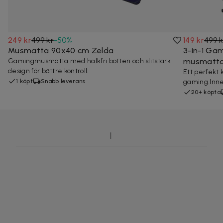
249 kr
499 kr
-
50
%
149 kr
499 k
Musmatta 90x40 cm Zelda
3-in-1 Ga
Gamingmusmatta med halkfri botten och slitstark
musmatt
design för bättre kontroll.
Ett perfekt k
1 köpt
Snabb leverans
gaming.Inneh
20+ köpta