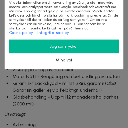
Invändig ångrengöring i kanter och hörn som tar
Vi delar information om din användning av våra tjänster med våra
annons- och analyspartners, ex. Google, Facebook och Microsoft (se
bort tuffare fläckar
vår cookiepolicy) för att ge dig relevanta annonser på och utanför
Dammsugning
Let’s deal och för att förstå hur vår marknadsföring presterar. Om du
samtycker till detta klickar du på “Jag samtycker”. Om du inte
Panelrengöring
samtycker kan du tacka nej i “Mina val”. Du kan när som helst
Rengöring av fönster och speglar
återkalla ditt samtycke längst ner på vår hemsida.
Cookiepolicy
Integritetspolicy
Rengöring av golvmattor
Avtorkning av säten. Obs! Vissa fläckar kan behöva
Jag samtycker
ytterligare en behandling
Stor rekond:
Mina val
2 stegspolering av hela bilen
Motortvätt - Rengöring och behandling av motorn
Keramiskt Lackskydd - minst 3 års garanti! (Obs!
Garantin gäller ej vid felaktigt underhåll)
Glasbehandling - Upp till 12 månaders hållbarhet
(2000 mil)
Utvändigt
Avfettning