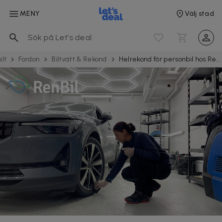
MENY
Välj stad
alt
Fordon
Biltvätt & Rekond
Helrekond för personbil hos RenBil på Östermalm & Kungsholmen