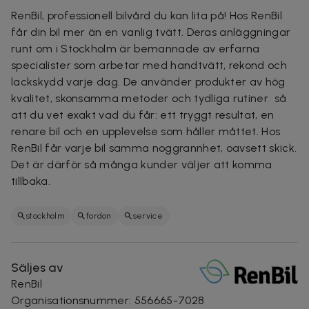
RenBil, professionell bilvård du kan lita på! Hos
RenBil
får din bil mer än en vanlig tvätt. Deras anläggningar
runt om i Stockholm är bemannade av erfarna
specialister som arbetar med handtvätt, rekond och
lackskydd varje dag.
De använder produkter av hög
kvalitet, skonsamma metoder och tydliga rutiner så
att du vet exakt vad du får: ett tryggt resultat, en
renare bil och en upplevelse som håller måttet.
Hos
RenBil får varje bil samma noggrannhet, oavsett skick.
Det är därför så många kunder väljer att komma
tillbaka.
stockholm
fordon
service
Säljes av
RenBil
Organisationsnummer
:
556665-7028