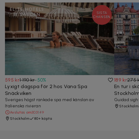
SISTA
CHANSEN
595 kr
1 190 kr
-
50
%
189 kr
275 
Lyxigt dagspa för 2 hos Vana Spa
En tur i s
Snäckviken
Stockhol
Sveriges högst rankade spa med känslan av
Guidad sigh
Italienska rivieran
Stockholm
Avslutas om
30:31:48
Stockholm
80+ köpta