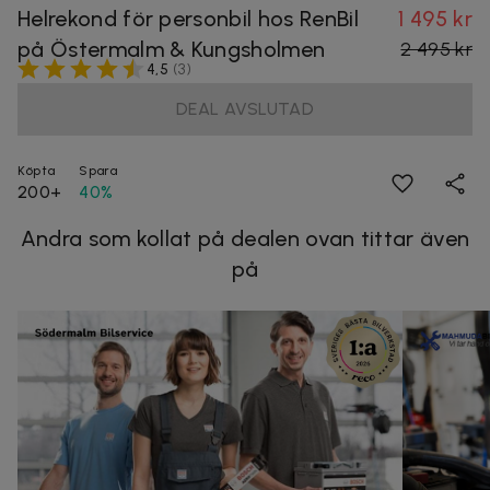
Helrekond för personbil hos RenBil
1 495 kr
på Östermalm & Kungsholmen
2 495 kr
4,5
(
3
)
DEAL AVSLUTAD
Köpta
Spara
200+
40%
Andra som kollat på dealen ovan tittar även
på