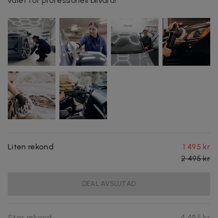
valet för professionell bilvård!
Liten rekond
1 495 kr
2 495 kr
DEAL AVSLUTAD
Stor rekond
4 495 kr