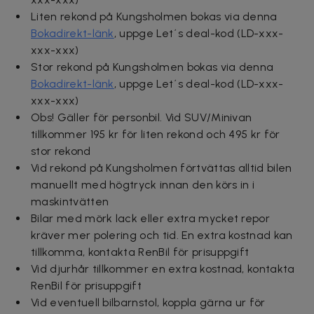
Liten rekond på Kungsholmen bokas via denna
Bokadirekt-länk
, uppge Let´s deal-kod
(LD-xxx-
xxx-xxx)
Stor rekond på Kungsholmen bokas via denna
Bokadirekt-länk
, uppge Let´s deal-kod
(LD-xxx-
xxx-xxx)
Obs! Gäller för personbil. Vid SUV/Minivan
tillkommer 195 kr för liten rekond och 495 kr för
stor rekond
Vid rekond på Kungsholmen förtvättas alltid bilen
manuellt med högtryck innan den körs in i
maskintvätten
Bilar med mörk lack eller extra mycket repor
kräver mer polering och tid. En extra kostnad kan
tillkomma, kontakta RenBil för prisuppgift
Vid djurhår tillkommer en extra kostnad, kontakta
RenBil för prisuppgift
Vid eventuell bilbarnstol, koppla gärna ur för