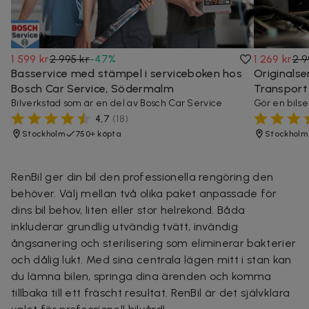
1 599 kr
2 995 kr
-
47
%
1 269 kr
2 9
Basservice med stämpel i serviceboken hos
Originalse
Bosch Car Service, Södermalm
Transport
Bilverkstad som är en del av Bosch Car Service
Gör en bilser
4,7
(
18
)
Stockholm
750+ köpta
Stockholm
RenBil ger din bil den professionella rengöring den
behöver. Välj mellan två olika paket anpassade för
dins bil behov, liten eller stor helrekond. Båda
inkluderar grundlig utvändig tvätt, invändig
ångsanering och sterilisering som eliminerar bakterier
och dålig lukt. Med sina centrala lägen mitt i stan kan
du lämna bilen, springa dina ärenden och komma
tillbaka till ett fräscht resultat. RenBil är det självklara