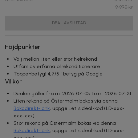
9 990 kr
DEAL AVSLUTAD
Höjdpunkter
Välj mellan liten eller stor helrekond
Utförs av erfarna
bilrekonditionerare
Toppenbetyg! 4,7/5 i betyg på Google
Villkor
Dealen gäller fr.o.m. 2026-07-03 t.o.m. 2026-07-31
Liten rekond på Östermalm bokas via denna
Bokadirekt-länk
, uppge Let´s deal-kod
(LD-xxx-
xxx-xxx)
Stor rekond på Östermalm bokas via denna
Bokadirekt-länk
, uppge Let´s deal-kod
(LD-xxx-
xxx-xxx)