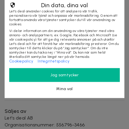
Din data, dina val
DEAL AVSLUTAD
Let’s deal använder cookies för att analysera vår trafik,
personalisera vår tjänst och anpassa vår marknadsföring. Genom att
fortsätta använda våra tjänster samtycker du till vår användning av
cookies.
Produktinformation
Vi delar information om din användning av våra tjänster med våra
annons- och analyspartners, ex. Google, Facebook och Microsoft (se
vår cookiepolicy) för att ge dig relevanta annonser på och utanför
Material: 100% MDF
Let’s deal och för att förstå hur vår marknadsföring presterar. Om du
samtycker till detta klickar du på “Jag samtycker”. Om du inte
Mått (BxHxD): 30 x 57 x 30 cm
samtycker kan du tacka nej i “Mina val”. Du kan när som helst
Villkor
återkalla ditt samtycke längst ner på vår hemsida.
Cookiepolicy
Integritetspolicy
Frakt tillkommer
Leveranstid: ca 20 arbetsdagar
Jag samtycker
Mina val
hem
barn
Säljes av
Let's deal AB
Organisationsnummer
:
556796-3466