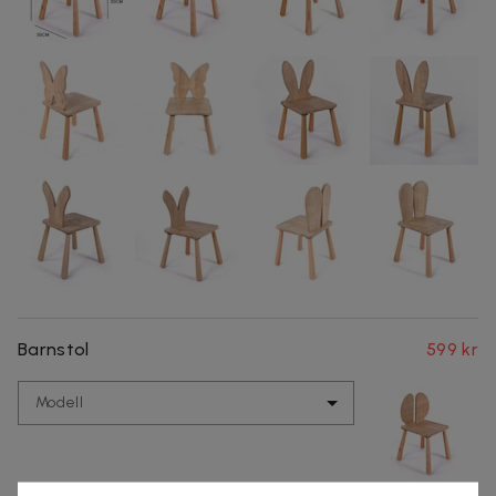
Barnstol
599 kr
Modell