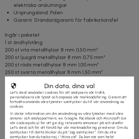
elektriska anslutningar
Ursprungsland: Polen
Garanti: Standardgaranti för fabrikationsfel
Ingår i paketet:
1 st ändhylstång
200 st vita metallhylsor 8 mm 0,50 mm²
200 st ljusgrå metallhylsor 8 mm 0,75 mm²
200 st röda metallhylsor 8 mm 1,00 mm²
250 st svarta metallhylsor 8 mm 1,50 mm²
250 st blå metallhylsor 8 mm 2,50 mm²
Din data, dina val
50 st grå metallhylsor 9 mm 4,00 mm²
Let’s deal använder cookies för att analysera vår trafik,
25 st gula metallhylsor 12 mm 6,00 mm²
personalisera vår tjänst och anpassa vår marknadsföring. Genom att
25 st röda metallhylsor 12 mm 10,00 mm²
fortsätta använda våra tjänster samtycker du till vår användning av
cookies.
1 st organisatör
Vi delar information om din användning av våra tjänster med våra
annons- och analyspartners, ex. Google, Facebook och Microsoft (se
vår cookiepolicy) för att ge dig relevanta annonser på och utanför
Leveranstid: 1-3 arbetsdagar
Let’s deal och för att förstå hur vår marknadsföring presterar. Om du
samtycker till detta klickar du på “Jag samtycker”. Om du inte
samtycker kan du tacka nej i “Mina val”. Du kan när som helst