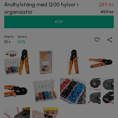
Ändhylstång med 1200 hylsor i
249 kr
organisatör
499 kr
KÖP
Köpta
Spara
10+
50%