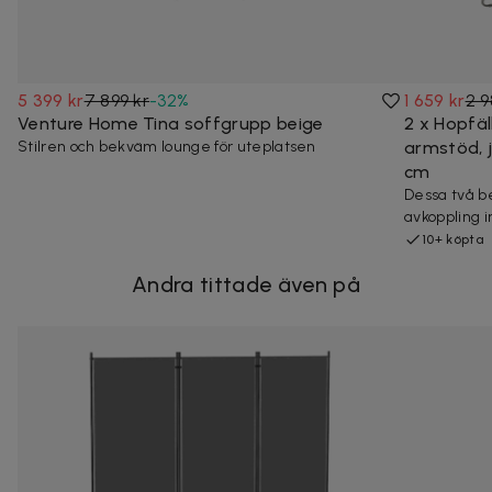
5 399 kr
7 899 kr
-
32
%
1 659 kr
2 9
Venture Home Tina soffgrupp beige
2 x Hopfä
Stilren och bekväm lounge för uteplatsen
armstöd, j
cm
Dessa två be
avkoppling i
10+ köpta
Andra tittade även på