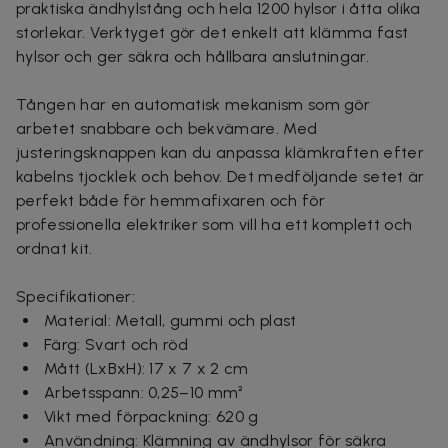
praktiska ändhylstång och hela 1200 hylsor i åtta olika
storlekar. Verktyget gör det enkelt att klämma fast
hylsor och ger säkra och hållbara anslutningar.
Tången har en automatisk mekanism som gör
arbetet snabbare och bekvämare. Med
justeringsknappen kan du anpassa klämkraften efter
kabelns tjocklek och behov. Det medföljande setet är
perfekt både för hemmafixaren och för
professionella elektriker som vill ha ett komplett och
ordnat kit.
Specifikationer:
Material: Metall, gummi och plast
Färg: Svart och röd
Mått (LxBxH): 17 x 7 x 2 cm
Arbetsspann: 0,25–10 mm²
Vikt med förpackning: 620 g
Användning: Klämning av ändhylsor för säkra