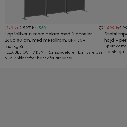
1 149 kr
2 527 kr
-
55
%
1 499 kr
1 9
Hopfällbar rumsavdelare med 3 paneler,
Stabil tri
260x180 cm, med metallram, UPF 30+,
höjd – pe
mörkgrå
Upplev äkta
utomhusgrill!
FLEXIBEL OCH VIKBAR: Rumsavdelaren kan justeras i
olika vinklar efter behov för att passa ...