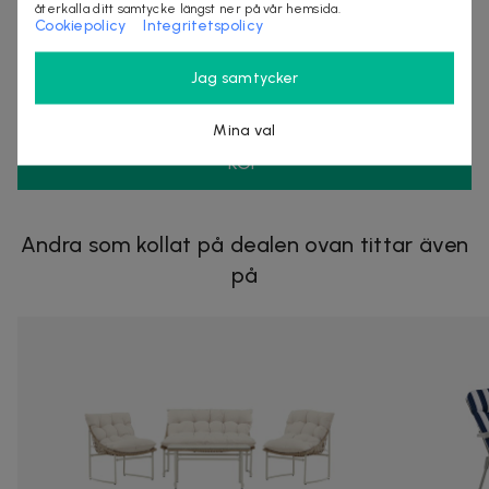
återkalla ditt samtycke längst ner på vår hemsida.
Cookiepolicy
Integritetspolicy
Säljes av
Nordmagasinet.com
Jag samtycker
Organisationsnummer
:
556905-5238
Mina val
KÖP
Andra som kollat på dealen ovan tittar även
på