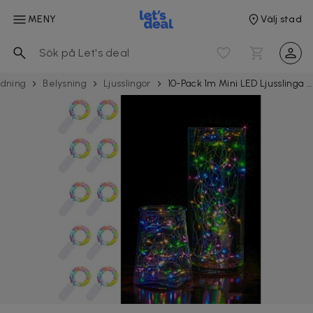
MENY
Välj stad
edning
Belysning
Ljusslingor
10-Pack 1m Mini LED Ljusslinga Batteridriven Flerfärgad