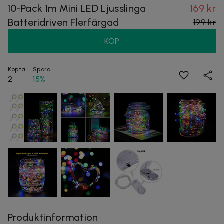
10-Pack 1m Mini LED Ljusslinga
169 kr
Batteridriven Flerfärgad
199 kr
KÖP
Köpta
Spara
2
15%
Produktinformation