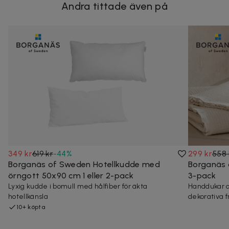
Andra tittade även på
349 kr
619 kr
-
44
%
299 kr
558 
Borganäs of Sweden Hotellkudde med
Borganäs 
örngott 50x90 cm 1 eller 2-pack
3-pack
Lyxig kudde i bomull med hålfiber för äkta
Handdukar o
hotellkänsla
dekorativa f
10+ köpta