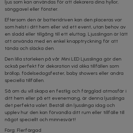
ljus som kan användas för att dekorera dina hyllor,
sänggavel eller fönster.
Eftersom den är batteridriven kan den placeras var
som helst i ditt hem eller vid ett event, utan behov av
en sladd eller tillgång till ett eluttag. Ljusslingan är lätt
att använda med en enkel knapptryckning för att
tända och släcka den.
Den lilla storleken på vår Mini LED Ljusslinga gör den
också perfekt för dekoration vid olika tillfällen som
bröllop, födelsedagsfester, baby showers eller andra
speciella tillfällen.
Så om du vill skapa en festlig och färgglad atmosfär i
ditt hem eller på ett evenemang, är denna ljusslinga
det perfekta valet. Beställ din ljusslinga idag och
upplev hur den kan förvandla ditt rum eller tillfälle till
något speciellt och minnesvärt!
Färg: Flerfärgad