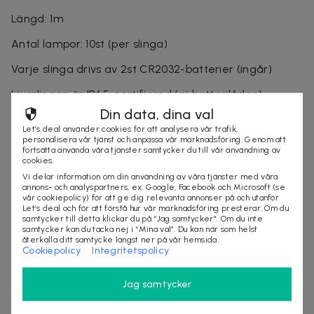
Längd: 1m
Antal lampor: 10st (per slinga)
Varje slinga drivs av 2st CR2032-batterier (ingår)
Ljusslingan är IP65-certifierad (ej batterilådan).
Din data, dina val
Levereras i 10-pack.
Let’s deal använder cookies för att analysera vår trafik,
personalisera vår tjänst och anpassa vår marknadsföring. Genom att
fortsätta använda våra tjänster samtycker du till vår användning av
cookies.
Säljes av
Vi delar information om din användning av våra tjänster med våra
Nordic Online Sales AB
annons- och analyspartners, ex. Google, Facebook och Microsoft (se
vår cookiepolicy) för att ge dig relevanta annonser på och utanför
Organisationsnummer
:
559098-7318
Let’s deal och för att förstå hur vår marknadsföring presterar. Om du
samtycker till detta klickar du på “Jag samtycker”. Om du inte
samtycker kan du tacka nej i “Mina val”. Du kan när som helst
återkalla ditt samtycke längst ner på vår hemsida.
Cookiepolicy
Integritetspolicy
KÖP
Jag samtycker
Andra som kollat på dealen ovan tittar även