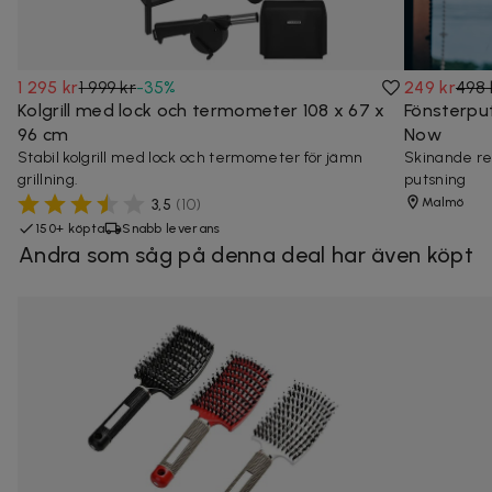
1 295 kr
1 999 kr
-
35
%
249 kr
498 
Kolgrill med lock och termometer 108 x 67 x
Fönsterput
96 cm
Now
Stabil kolgrill med lock och termometer för jämn
Skinande re
grillning.
putsning
Malmö
3,5
(
10
)
150+ köpta
Snabb leverans
Andra som såg på denna deal har även köpt