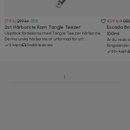
179 kr
219 kr
-
18
%
439 kr
1 05
2st Hårborste Kam Tangle Teezer
Escada Bri
Upptäck fördelarna med Tangle Teezer hårborste.
100ml
Denna unika hårborste är utformad för att ...
Är du redo a
2 köpta
Snabb leverans
fängslande d
20+ köpta