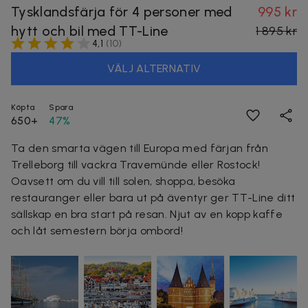
Tysklandsfärja för 4 personer med
995 kr
hytt och bil med TT-Line
1 895 kr
4,1
(
10
)
VÄLJ ALTERNATIV
Köpta
Spara
650+
47%
Ta den smarta vägen till Europa med färjan från
Trelleborg till vackra Travemünde eller Rostock!
Oavsett om du vill till solen, shoppa, besöka
restauranger eller bara ut på äventyr ger TT-Line ditt
sällskap en bra start på resan. Njut av en kopp kaffe
och låt semestern börja ombord!