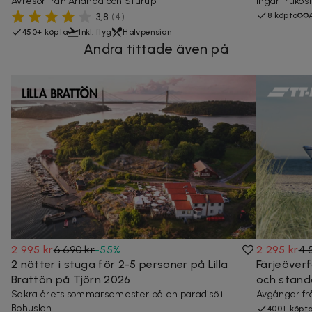
Avresor från Arlanda och Sturup
Ingår frukos
8 köpta
3,8
(
4
)
450+ köpta
Inkl. flyg
Halvpension
Andra tittade även på
2 995 kr
6 690 kr
-
55
%
2 295 kr
4 
2 nätter i stuga för 2-5 personer på Lilla
Färjeöverfa
Brattön på Tjörn 2026
och stand
Säkra årets sommarsemester på en paradisö i
Avgångar fr
Bohuslän
400+ köpt