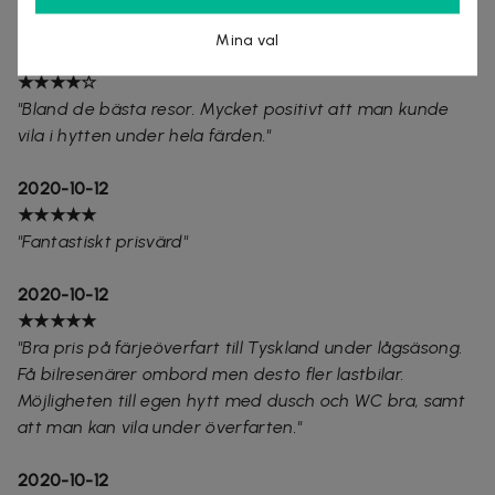
"Toppen Deal! Rekommenderas att ha den kvar"
Mina val
2020-10-12
★★★★☆
"Bland de bästa resor. Mycket positivt att man kunde
vila i hytten under hela färden."
2020-10-12
★★★★★
"Fantastiskt prisvärd"
2020-10-12
★★★★★
"Bra pris på färjeöverfart till Tyskland under lågsäsong.
Få bilresenärer ombord men desto fler lastbilar.
Möjligheten till egen hytt med dusch och WC bra, samt
att man kan vila under överfarten."
2020-10-12