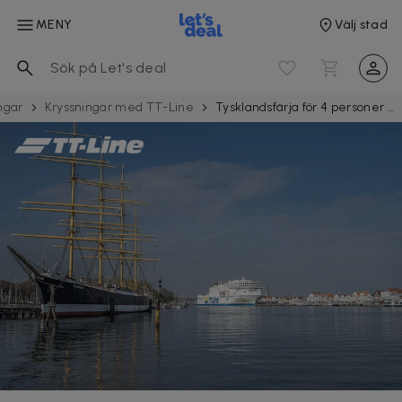
MENY
Välj stad
ingar
Kryssningar med TT-Line
Tysklandsfärja för 4 personer med hytt och bil med TT-Line