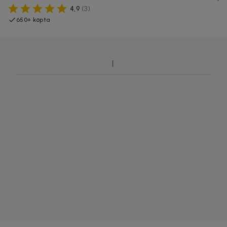
4,9
(
3
)
650+ köpta