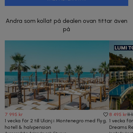
Andra som kollat på dealen ovan tittar även
på
7 995 kr
8 495 kr
11 
1 vecka för 2 till Ulcinj i Montenegro med flyg,
1 vecka för
hotell & halvpension
Dreams Res