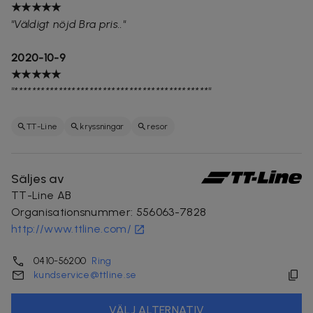
★★★★★
"Väldigt nöjd Bra pris.."
2020-10-9
★★★★★
"********************************************"
TT-Line
kryssningar
resor
Säljes av
TT-Line AB
Organisationsnummer
:
556063-7828
http://www.ttline.com/
0410-56200
Ring
kundservice@ttline.se
VÄLJ ALTERNATIV