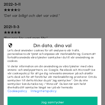
2022-3-11
★★★★☆
"Det var billigt och det var värd."
2021-11-3
★★★★★
"Bra pris för vad man får."
Din data, dina val
2021-10-2
Let’s deal använder cookies för att analysera vår trafik,
personalisera vår tjänst och anpassa vår marknadsföring. Genom att
★★★★★
fortsätta använda våra tjänster samtycker du till vår användning av
"Det var Super inte bara priset"
cookies.
Vi delar information om din användning av våra tjänster med våra
annons- och analyspartners, ex. Google, Facebook och Microsoft (se
2021-3-10
vår cookiepolicy) för att ge dig relevanta annonser på och utanför
Let’s deal och för att förstå hur vår marknadsföring presterar. Om du
★★★★★
samtycker till detta klickar du på “Jag samtycker”. Om du inte
"Mycket nöjd med er och trevlig personal"
samtycker kan du tacka nej i “Mina val”. Du kan när som helst
återkalla ditt samtycke längst ner på vår hemsida.
Cookiepolicy
Integritetspolicy
2021-1-27
★★★★★
Jag samtycker