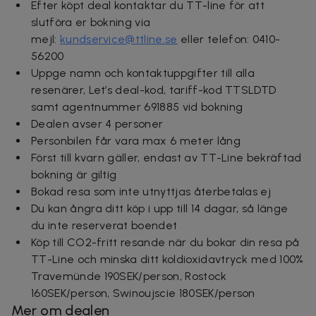
Efter köpt deal kontaktar du TT-line för att
slutföra er bokning via
mejl:
kundservice@ttline.se
eller telefon: 0410-
56200
Uppge namn och kontaktuppgifter till alla
resenärer, Let’s deal-kod, tariff-kod
TTSLDTD
samt agentnummer
691885
vid bokning
Dealen avser 4 personer
Personbilen får vara max 6 meter lång
Först till kvarn gäller, endast av TT-Line bekräftad
bokning är giltig
Bokad resa som inte utnyttjas återbetalas ej
Du kan ångra ditt köp i upp till 14 dagar, så länge
du inte reserverat boendet
Köp till CO2-fritt resande när du bokar din resa på
TT-Line och minska ditt koldioxidavtryck med 100%
Travemünde 190SEK/person, Rostock
160SEK/person, Swinoujscie 180SEK/person
Mer om dealen