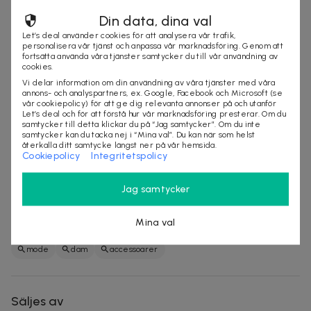
Set med tre delar: mössa (omkrets 56–58 cm),
Din data, dina val
halsduk (längd ca 80 cm) och vantar (längd ca 16,5
cm)
Let’s deal använder cookies för att analysera vår trafik,
personalisera vår tjänst och anpassa vår marknadsföring. Genom att
Tillverkad i 100% polyester
fortsätta använda våra tjänster samtycker du till vår användning av
cookies.
Finns i två färger: vit och svart
Vi delar information om din användning av våra tjänster med våra
Andningsbart, mjukt och värmande material
annons- och analyspartners, ex. Google, Facebook och Microsoft (se
Tvättråd: handtvätt
vår cookiepolicy) för att ge dig relevanta annonser på och utanför
Let’s deal och för att förstå hur vår marknadsföring presterar. Om du
Villkor
samtycker till detta klickar du på “Jag samtycker”. Om du inte
samtycker kan du tacka nej i “Mina val”. Du kan när som helst
återkalla ditt samtycke längst ner på vår hemsida.
Frakt tillkommer
Cookiepolicy
Integritetspolicy
Leveranstid: ca 12 arbetsdagar
För leverans, klagomål och frågor om produkten,
Jag samtycker
vänligen kontakta leverantören direkt:
tiffany@onbuytech.com
Mina val
mode
dam
accessoarer
Säljes av