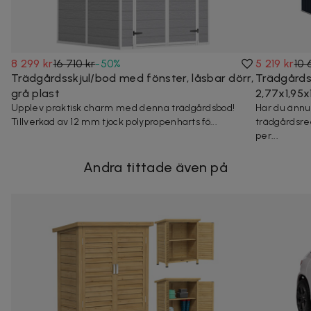
8 299 kr
16 710 kr
-
50
%
5 219 kr
10 
Trädgårdsskjul/bod med fönster, låsbar dörr,
Trädgårdss
grå plast
2,77x1,95
Upplev praktisk charm med denna trädgårdsbod!
Har du ännu
Tillverkad av 12 mm tjock polypropenharts fö...
trädgårdsre
per...
Andra tittade även på