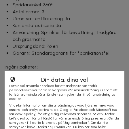
Spridarvinkel: 360°
Antal armar: 3
Jämn vattenfördelning: Ja
Kan anslutas i serie: Ja
Användning: Sprinkler för bevattning i trädgård
och gräsmatta
Ursprungsland: Polen
Garanti: Standardgaranti för fabrikationsfel
Ingår i paketet:
1 st pulserande sprinkler
Din data, dina val
1 st bult för markfäste
Let’s deal använder cookies för att analysera vår trafik,
1 st snabbkoppling
personalisera vår tjänst och anpassa vår marknadsföring. Genom att
1 st hatt
fortsätta använda våra tjänster samtycker du till vår användning av
cookies.
1 st foliepackning
Vi delar information om din användning av våra tjänster med våra
annons- och analyspartners, ex. Google, Facebook och Microsoft (se
vår cookiepolicy) för att ge dig relevanta annonser på och utanför
OBS! Längre leveranstid: 6–10 arbetsdagar
Let’s deal och för att förstå hur vår marknadsföring presterar. Om du
samtycker till detta klickar du på “Jag samtycker”. Om du inte
samtycker kan du tacka nej i “Mina val”. Du kan när som helst