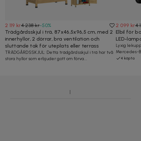
2 119 kr
4 238 kr
-
50
%
2 099 kr
4 
Trädgårdsskjul i trä, 87x46,5x96,5 cm, med 2
Elbil för b
innerhyllor, 2 dörrar, bra ventilation och
LED-lampor
sluttande tak för uteplats eller terrass
Lyxig lekupp
Mercedes-B
TRÄDGÅRDSSKJUL: Detta trädgårdsskjul i trä har två
stora hyllor som erbjuder gott om förva...
4 köpta