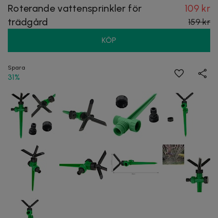
Roterande vattensprinkler för
109 kr
trädgård
159 kr
KÖP
Spara
31%