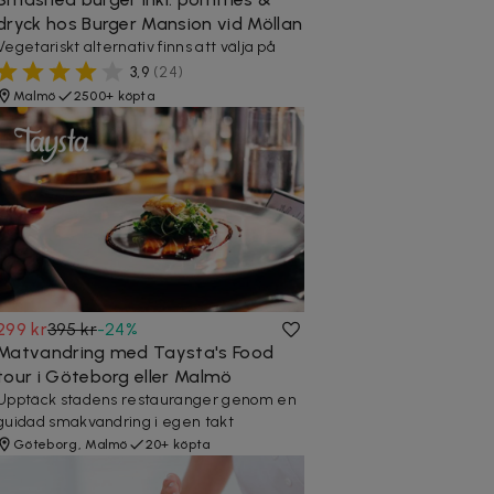
dryck hos Burger Mansion vid Möllan
Vegetariskt alternativ finns att välja på
3,9
(
24
)
Malmö
2500+ köpta
299 kr
395 kr
-
24
%
Matvandring med Taysta's Food
tour i Göteborg eller Malmö
Upptäck stadens restauranger genom en
guidad smakvandring i egen takt
Göteborg, Malmö
20+ köpta