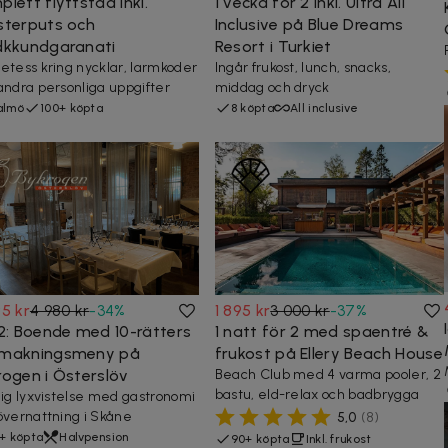
lett flyttstäd inkl.
1 vecka för 2 inkl. Ultra All
sterputs och
Inclusive på Blue Dreams
dkkundgaranati
Resort i Turkiet
etess kring nycklar, larmkoder
Ingår frukost, lunch, snacks,
andra personliga uppgifter
middag och dryck
almö
100+ köpta
8 köpta
All inclusive
5 kr
4 980 kr
-
34
%
1 895 kr
3 000 kr
-
37
%
 2: Boende med 10-rätters
1 natt för 2 med spaentré &
makningsmeny på
frukost på Ellery Beach House
rogen i Österslöv
Beach Club med 4 varma pooler, 2
bastu, eld-relax och badbrygga
lig lyxvistelse med gastronomi
övernattning i Skåne
5,0
(
8
)
+ köpta
Halvpension
90+ köpta
Inkl. frukost