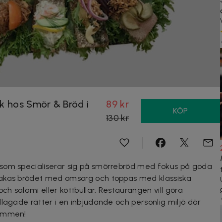
k hos Smör & Bröd i
89 kr
KÖP
130 kr
som specialiserar sig på smörrebröd med fokus på goda
bakas brödet med omsorg och toppas med klassiska
ch salami eller köttbullar. Restaurangen vill göra
lagade rätter i en inbjudande och personlig miljö där
kommen!