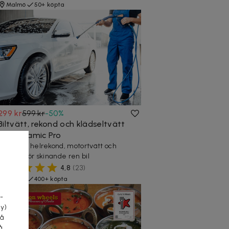
Malmö
50+ köpta
299 kr
599 kr
-
50
%
Biltvätt, rekond och klädseltvätt
hos Ceramic Pro
Komplett helrekond, motortvätt och
vaxning för skinande ren bil
4,8
(
23
)
a
Malmö
400+ köpta
-
cy)
tå
å