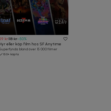
59 kr
118 kr
-
50
%
Hyr eller köp film hos SF Anytime
Superfynda bland över 15 000 filmer
150+ köpta