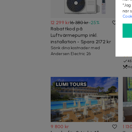
“Jag
när 
Cook
12 299 kr
16 380 kr
-
25
%
7 9
Rabattkod på
1 ve
Luftvärmepump inkl.
Mon
installation - Spara 2172 kr
& h
Sänk dina kostnader med
Avre
Andersen Electric 26
45
Ha
9 800 kr
1 13