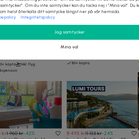
 samtycker”. Om du inte samtycker kan du tacka nej i “Mina val”. Du 
som helst återkalla ditt samtycke längst ner på vår hemsida.
iepolicy
Integritetspolicy
95 kr
3 299 kr
4 430 kr
-
26
%
cka för 2 till Ulcinj i
3 dagars kryssning för 2 till
Jag samtycker
tenegro med flyg, hotell
Riga eller Höga Kusten med
alvpension
hytt och buffé
Mina val
sor från Arlanda och Sturup
2 nätter till havs, bufféer och
minnesvärda utflykter i land
3,8
(
4
)
80+ köpta
0+ köpta
Inkl. flyg
lvpension
0 kr
1 960 kr
-
42
%
8 495 kr
11 133 kr
-
24
%