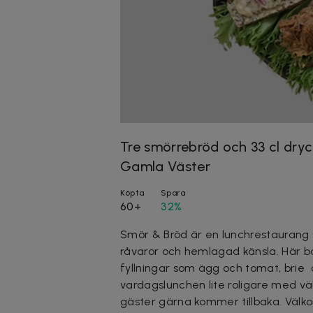
Tre smörrebröd och 33 cl dryc
Gamla Väster
Köpta
Spara
60+
32%
Smör & Bröd är en lunchrestaurang 
råvaror och hemlagad känsla. Här 
fyllningar som ägg och tomat, brie o
vardagslunchen lite roligare med väl
gäster gärna kommer tillbaka. Väl