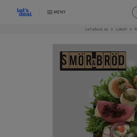
MENY
Letsdeal.se
Lokalt
M