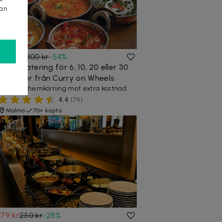
kan
835 kr
1 800 kr
-
54
%
Indisk catering för 6, 10, 20 eller 30
personer från Curry on Wheels
Erbjuder hemkörning mot extra kostnad
4,4
(
74
)
Malmö
70+ köpta
179 kr
250 kr
-
28
%