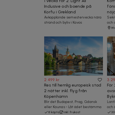
1 vecka för 2: Light All
Komp
Inclusive och boende på
fön
Korfu i Grekland
nöj
Avkopplande semestervecka nära
Sekr
strand och byliv i Kavos
och 
M
2 499 kr
3 29
Res till hemlig europeisk stad
För
2 nätter inkl. flyg från
avs
Köpenhamn
Byk
Blir det Budapest, Prag, Gdansk
Lant
eller Kaunas - Låt ödet bestämma
och 
8 köpta
Inkl. frukost
30