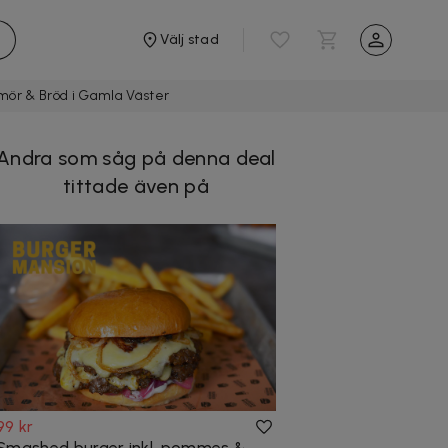
Välj stad
Smör & Bröd i Gamla Väster
Andra som såg på denna deal
tittade även på
99 kr
Smashed burger inkl. pommes &