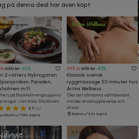
g på denna deal har även köpt
 kr
650 kr
-
46
%
395 kr
695 kr
-
43
%
fri 2-rätters Nybrogatan
Klassisk svensk
 Spanjorskan, Paraden,
ryggmassage 50 minuter hos
kholmen m.fl.
Artira Wellness
tters på Bockholmengruppens
Öka det allmänna välmåendet,
ika krogar i centrala Stockholm
minska smärtupplevelse och
stress
4,9
(
6
)
Malmö
20+ köpta
ockholm
700+ köpta