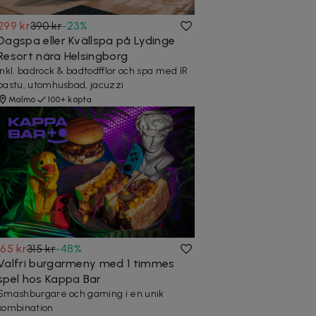
299 kr
390 kr
-
23
%
Dagspa eller Kvällspa på Lydinge
Resort nära Helsingborg
Inkl. badrock & badtodfflor och spa med IR
bastu, utomhusbad, jacuzzi
Malmö
100+ köpta
165 kr
315 kr
-
48
%
Valfri burgarmeny med 1 timmes
spel hos Kappa Bar
Smashburgare och gaming i en unik
kombination