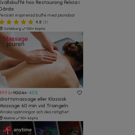
Kvällsbuffé hos Restaurang Felicia i
Gårda
Persiskt inspirerad buffé med pianobar
4,8
(
3
)
Göteborg
100+ köpta
499 kr
900 kr
-
45
%
Idrottsmassage eller Klassisk
Massage 60 min vid Triangeln
Minska spänningar och öka rörlighet
Malmö
90+ köpta