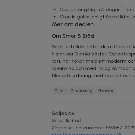
Dealen är giltig i 60 dagar från 
Drop in gäller enligt öppettider.
Mer om dealen
Om Smör & Bröd
Smör och Bröd hittar du mitt bland 
historiska Gamla Väster. Caféets sp
rätt, här tolkat med ett modernt oc
råvarorna och med inslag av traditio
fika och catering med kvalitet och o
mat
restaurang
malmö
Säljes av
Smör & Bröd
Organisationsnummer
:
559067-209
http://www.smorochbrod.se