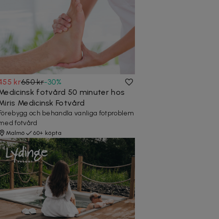
455 kr
650 kr
-
30
%
Medicinsk fotvård 50 minuter hos
Miris Medicinsk Fotvård
Förebygg och behandla vanliga fotproblem
med fotvård
Malmö
60+ köpta