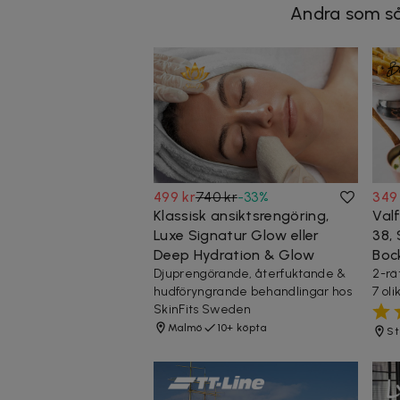
Andra som så
499 kr
740 kr
-
33
%
349
Klassisk ansiktsrengöring,
Val
Luxe Signatur Glow eller
38,
Deep Hydration & Glow
Boc
Djuprengörande, återfuktande &
2-rä
hudföryngrande behandlingar hos
7 ol
SkinFits Sweden
Malmö
10+ köpta
St