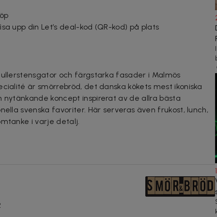
köp
 Visa upp din Let’s deal-kod (QR-kod) på plats
kullerstensgator och färgstarka fasader i Malmös
ecialité är smörrebröd, det danska kökets mest ikoniska
h nytänkande koncept inspirerat av de allra bästa
nella svenska favoriter. Här serveras även frukost, lunch,
mtanke i varje detalj.
2