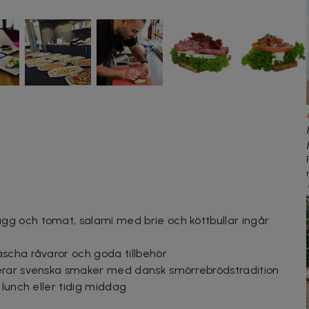
g och tomat, salami med brie och köttbullar ingår
scha råvaror och goda tillbehör
erar svenska smaker med dansk smörrebrödstradition
 lunch eller tidig middag