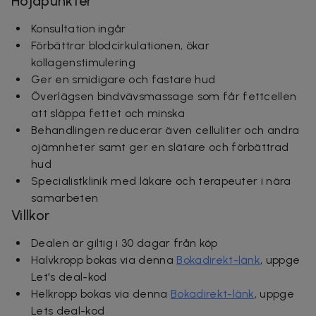
Höjdpunkter
Konsultation ingår
Förbättrar blodcirkulationen, ökar
kollagenstimulering
Ger en smidigare och fastare hud
Överlägsen bindvävsmassage som får fettcellen
att släppa fettet och minska
Behandlingen reducerar även celluliter och andra
ojämnheter samt ger en slätare och förbättrad
hud
Specialistklinik med läkare och terapeuter i nära
samarbeten
Villkor
Dealen är giltig i 30 dagar från köp
Halvkropp bokas via denna
Bokadirekt-länk
, uppge
Let's deal-kod
Helkropp bokas via denna
Bokadirekt-länk
, uppge
Lets deal-kod