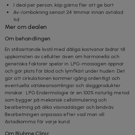
1 deal per person, köp gärna fler att ge bort
Av-/ombokning senast 24 timmar innan avtalad
tid
Mer om dealen
Om behandlingen
En stillasittande livstil med dåliga kostvanor bidrar till
uppkomsten av celluliter även om hormonella och
genetiska faktorer spelar in. LPG-massagen öppnar
och gör plats för blod och lymfkärl under huden. Det
gör att cirkulationen kommer igång ordentligt och
eventuella vätskeansamlingar och slaggprodukter
minskar. LPG Endermologie är en 100% naturlig metod
som bygger på mekanisk cellstimulering och
bearbetning på olika vävnadslager och bindväv.
Bearbetningen anpassas efter vad man vill
åstadkomma för varje kund.
Om Bluhme Clinic