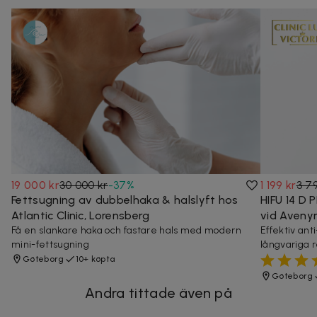
19 000 kr
30 000 kr
-
37
%
1 199 kr
3 79
Fettsugning av dubbelhaka & halslyft hos
HIFU 14 D 
Atlantic Clinic, Lorensberg
vid Aveny
Få en slankare haka och fastare hals med modern
Effektiv an
mini-fettsugning
långvariga r
Göteborg
10+ köpta
Göteborg
Andra tittade även på