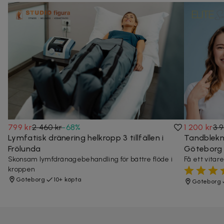
799 kr
2 460 kr
-
68
%
1 200 kr
3 9
Lymfatisk dränering helkropp 3 tillfällen i
Tandblekni
Frölunda
Göteborg
Skonsam lymfdränagebehandling för bättre flöde i
Få ett vitar
kroppen
Göteborg
10+ köpta
Göteborg