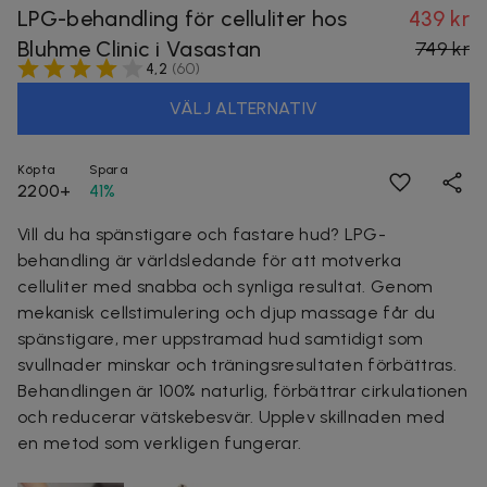
LPG-behandling för celluliter hos
439 kr
Bluhme Clinic i Vasastan
749 kr
4,2
(
60
)
VÄLJ ALTERNATIV
Köpta
Spara
2200+
41%
Vill du ha spänstigare och fastare hud? LPG-
behandling är världsledande för att motverka
celluliter med snabba och synliga resultat. Genom
mekanisk cellstimulering och djup massage får du
spänstigare, mer uppstramad hud samtidigt som
svullnader minskar och träningsresultaten förbättras.
Behandlingen är 100% naturlig, förbättrar cirkulationen
och reducerar vätskebesvär. Upplev skillnaden med
en metod som verkligen fungerar.