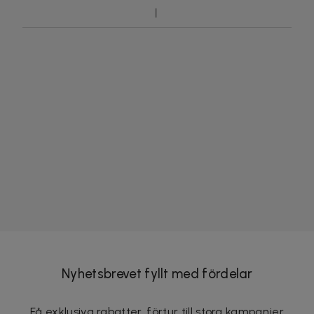
Nyhetsbrevet fyllt med fördelar
Få exklusiva rabatter, förtur till stora kampanjer