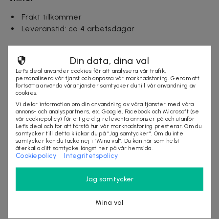
Frakt tillkommer
Leveranstid: ca 4 arbetsdagar
mode
skor
Din data, dina val
Let’s deal använder cookies för att analysera vår trafik,
personalisera vår tjänst och anpassa vår marknadsföring. Genom att
fortsätta använda våra tjänster samtycker du till vår användning av
Säljes av
cookies.
Let's deal AB
Vi delar information om din användning av våra tjänster med våra
annons- och analyspartners, ex. Google, Facebook och Microsoft (se
Organisationsnummer
:
556796-3466
vår cookiepolicy) för att ge dig relevanta annonser på och utanför
https://letsdeal.se
Let’s deal och för att förstå hur vår marknadsföring presterar. Om du
samtycker till detta klickar du på “Jag samtycker”. Om du inte
samtycker kan du tacka nej i “Mina val”. Du kan när som helst
återkalla ditt samtycke längst ner på vår hemsida.
Cookiepolicy
Integritetspolicy
VÄLJ ALTERNATIV
Jag samtycker
Andra som kollat på dealen ovan tittar även
Mina val
på