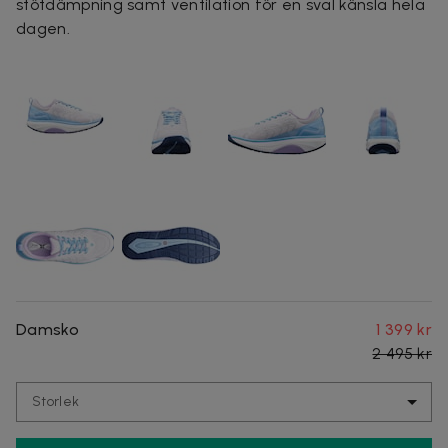
stötdämpning samt ventilation för en sval känsla hela
dagen.
Damsko
1 399 kr
2 495 kr
Storlek