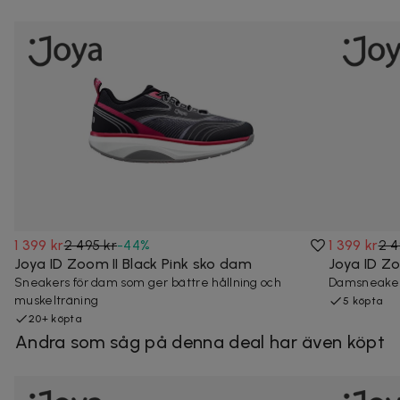
1 399 kr
2 495 kr
-
44
%
1 399 kr
2 4
Joya ID Zoom II Black Pink sko dam
Joya ID Z
Sneakers för dam som ger bättre hållning och
Damsneakers
muskelträning
5 köpta
20+ köpta
Andra som såg på denna deal har även köpt