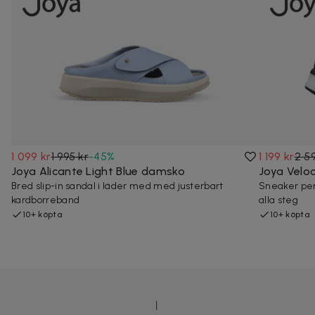
1 099 kr
1 995 kr
-
45
%
1 199 kr
2 5
Joya Alicante Light Blue damsko
Joya Veloc
Bred slip-in sandal i läder med med justerbart
Sneaker per
kardborreband
alla steg
10+ köpta
10+ köpta