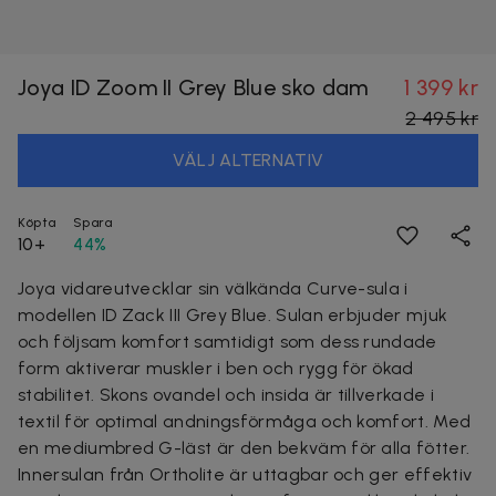
Joya ID Zoom II Grey Blue sko dam
1 399 kr
2 495 kr
VÄLJ ALTERNATIV
Köpta
Spara
10+
44%
Joya vidareutvecklar sin välkända Curve-sula i
modellen ID Zack III Grey Blue. Sulan erbjuder mjuk
och följsam komfort samtidigt som dess rundade
form aktiverar muskler i ben och rygg för ökad
stabilitet. Skons ovandel och insida är tillverkade i
textil för optimal andningsförmåga och komfort. Med
en mediumbred G-läst är den bekväm för alla fötter.
Innersulan från Ortholite är uttagbar och ger effektiv