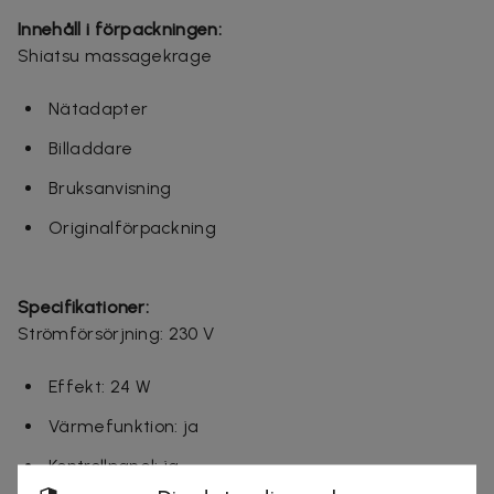
Innehåll i förpackningen:
Shiatsu massagekrage
Nätadapter
Billaddare
Bruksanvisning
Originalförpackning
Specifikationer:
Strömförsörjning: 230 V
Effekt: 24 W
Värmefunktion: ja
Kontrollpanel: ja