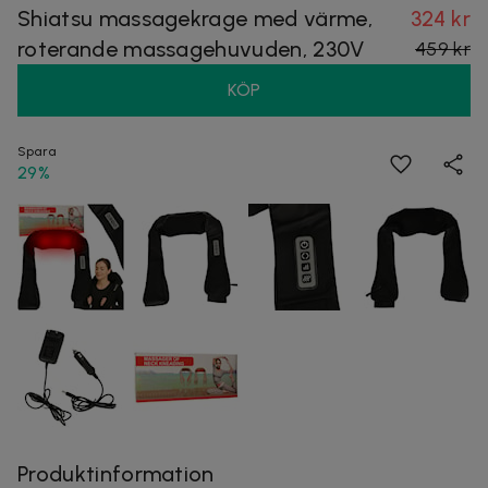
Shiatsu massagekrage med värme,
324 kr
roterande massagehuvuden, 230V
459 kr
KÖP
Spara
29%
Produktinformation