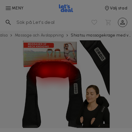
MENY
Välj stad
älsa
Massage och Av­slappning
Shiatsu massagekrage med värme, roterande massagehuvuden, 230V