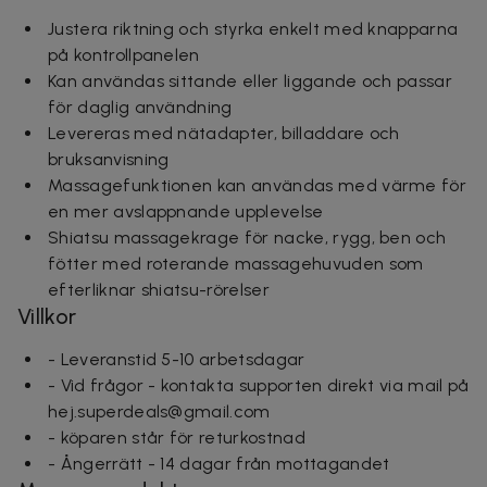
Justera riktning och styrka enkelt med knapparna
på kontrollpanelen
Kan användas sittande eller liggande och passar
för daglig användning
Levereras med nätadapter, billaddare och
bruksanvisning
Massagefunktionen kan användas med värme för
en mer avslappnande upplevelse
Shiatsu massagekrage för nacke, rygg, ben och
fötter med roterande massagehuvuden som
efterliknar shiatsu-rörelser
Villkor
- Leveranstid 5-10 arbetsdagar
- Vid frågor - kontakta supporten direkt via mail på
hej.superdeals@gmail.com
- köparen står för returkostnad
- Ångerrätt - 14 dagar från mottagandet