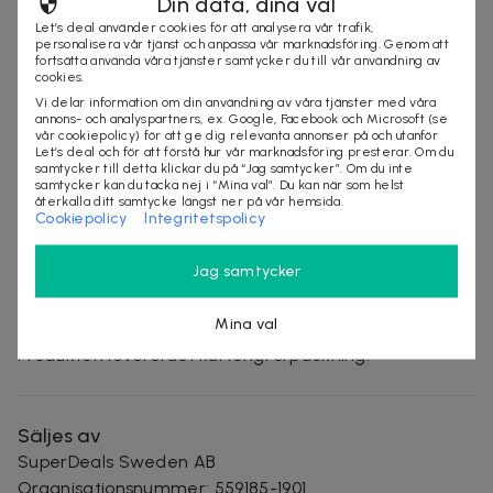
Din data, dina val
Användningsområden: nacke, rygg, ländrygg, ben,
Let’s deal använder cookies för att analysera vår trafik,
fötter
personalisera vår tjänst och anpassa vår marknadsföring. Genom att
fortsätta använda våra tjänster samtycker du till vår användning av
Material: konstläder
cookies.
Vi delar information om din användning av våra tjänster med våra
annons- och analyspartners, ex. Google, Facebook och Microsoft (se
vår cookiepolicy) för att ge dig relevanta annonser på och utanför
Let’s deal och för att förstå hur vår marknadsföring presterar. Om du
Mått och vikt:
samtycker till detta klickar du på “Jag samtycker”. Om du inte
Massagekrage: 110 × 17 cm
samtycker kan du tacka nej i “Mina val”. Du kan när som helst
återkalla ditt samtycke längst ner på vår hemsida.
Cookiepolicy
Integritetspolicy
Massageyta: 34 × 17 cm
Jag samtycker
Vikt: ca 2,8 kg
Förpackning: 39 × 16,5 × 16 cm
Mina val
Produkten levereras i kartongförpackning.
Säljes av
SuperDeals Sweden AB
Organisationsnummer
:
559185-1901