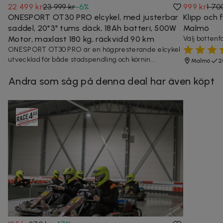
22 499 kr
23 999 kr
-
6
%
999 kr
1 70
ONESPORT OT30 PRO elcykel, med justerbar
Klipp och 
saddel, 20*3" tums däck, 18Ah batteri, 500W
Malmö
Motor, maxlast 180 kg, räckvidd 90 km
Välj bottenf
ONESPORT OT30 PRO är en högpresterande elcykel
utvecklad för både stadspendling och körnin...
Malmö
2
Andra som såg på denna deal har även köpt