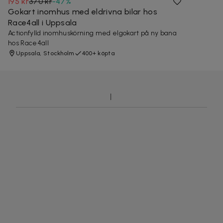
195 kr
370 kr
-
47
%
Gokart inomhus med eldrivna bilar hos
Race4all i Uppsala
Actionfylld inomhuskörning med elgokart på ny bana
hos Race4all
Uppsala, Stockholm
400+ köpta