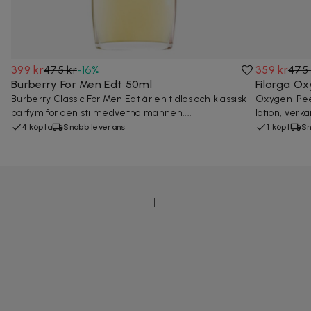
399 kr
475 kr
-
16
%
359 kr
475 
Burberry For Men Edt 50ml
Filorga Ox
Burberry Classic For Men Edt är en tidlös och klassisk
Oxygen-Peel
parfym för den stilmedvetna mannen....
lotion, verka
4 köpta
Snabb leverans
1 köpt
Sn