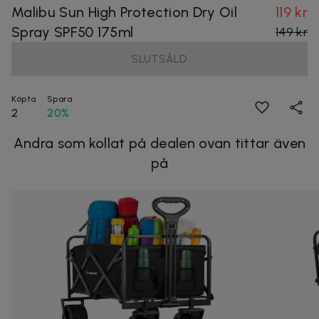
Malibu Sun High Protection Dry Oil
119 kr
Spray SPF50 175ml
149 kr
SLUTSÅLD
Köpta
Spara
2
20%
Andra som kollat på dealen ovan tittar även
på