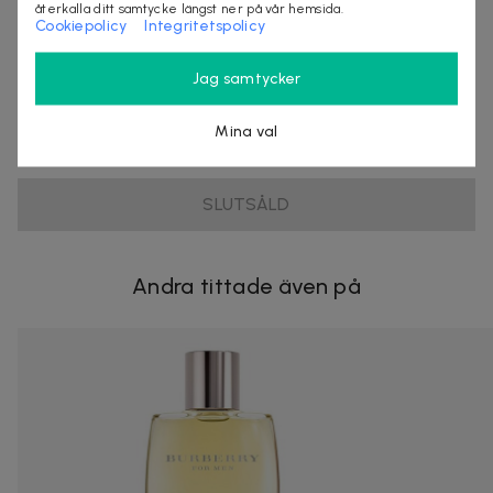
återkalla ditt samtycke längst ner på vår hemsida.
Cookiepolicy
Integritetspolicy
Säljes av
Jag samtycker
StylingAgenten
Organisationsnummer
:
556797-9819
Mina val
SLUTSÅLD
Andra tittade även på