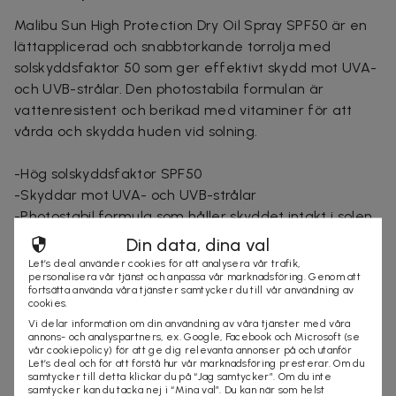
Malibu Sun High Protection Dry Oil Spray SPF50 är en
lättapplicerad och snabbtorkande torrolja med
solskyddsfaktor 50 som ger effektivt skydd mot UVA-
och UVB-strålar. Den photostabila formulan är
vattenresistent och berikad med vitaminer för att
vårda och skydda huden vid solning.
-Hög solskyddsfaktor SPF50
-Skyddar mot UVA- och UVB-strålar
-Photostabil formula som håller skyddet intakt i solen
-Kliniskt bevisad att vara skonsam mot huden
Din data, dina val
-Enkel att applicera med aerosolsprej
Let’s deal använder cookies för att analysera vår trafik,
personalisera vår tjänst och anpassa vår marknadsföring. Genom att
-Icke-kladdig och snabbtorkande
fortsätta använda våra tjänster samtycker du till vår användning av
-Berikad med vitaminer för extra hudvård
cookies.
-Vattenresistent – perfekt för utomhusaktiviteter
Vi delar information om din användning av våra tjänster med våra
annons- och analyspartners, ex. Google, Facebook och Microsoft (se
-Testad endast på människor
vår cookiepolicy) för att ge dig relevanta annonser på och utanför
Let’s deal och för att förstå hur vår marknadsföring presterar. Om du
samtycker till detta klickar du på “Jag samtycker”. Om du inte
175ml
samtycker kan du tacka nej i “Mina val”. Du kan när som helst