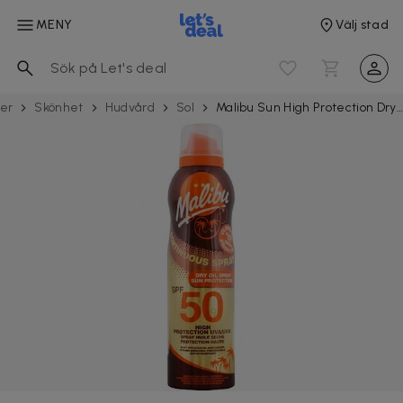
MENY
Välj stad
ter
Skönhet
Hudvård
Sol
Malibu Sun High Protection Dry Oil Spray SPF50 175ml