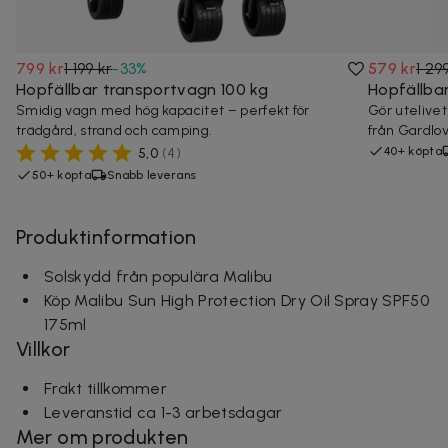
799 kr
1 199 kr
-
33
%
579 kr
1 29
Hopfällbar transportvagn 100 kg
Hopfällba
Smidig vagn med hög kapacitet – perfekt för
Gör utelive
trädgård, strand och camping.
från Gardlo
40+ köpta
5,0
(
4
)
50+ köpta
Snabb leverans
Produktinformation
Solskydd från populära Malibu
Köp Malibu Sun High Protection Dry Oil Spray SPF50
175ml
Villkor
Frakt tillkommer
Leveranstid ca 1-3 arbetsdagar
Mer om produkten