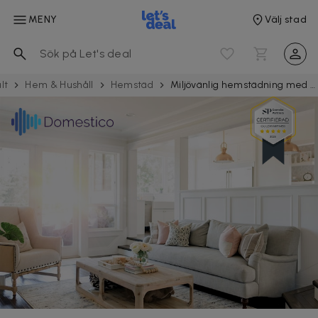
MENY
Välj stad
lt
Hem & Hushåll
Hemstäd
Miljövänlig hemstädning med Domestico vid 4 tillfällen