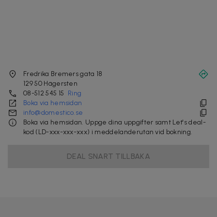
Fredrika Bremers gata 18
129 50
Hägersten
08-512 545 15
Ring
Boka via hemsidan
info@domestico.se
Boka via hemsidan. Uppge dina uppgifter samt Let's deal-
kod (LD-xxx-xxx-xxx) i meddelanderutan vid bokning.
DEAL SNART TILLBAKA