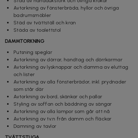
Städ av handdukstork och övriga krokar
Avtorkning av fönsterbräda, hyllor och övriga
badrumsmöbler
Städ av tvättställ och kran
Städa av toalettstol
DAMMTORKNING
Putsning speglar
Avtorkning av dörrar, handtag och dörrkarmar
Avtorkning av lysknappar och damma av eluttag
och lister
Avtorkning av alla fönsterbrädor, inkl. prydnader
som står där
Avtorkning av bord, skänkar och pallar
Styling av soffan och bäddning av sängar
Avtorkning av alla lampor som går att nå
Avtorkning av tv:n från damm och fläckar
Damning
av tavlor
TVÄTTSTUGA