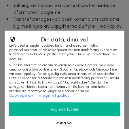
Bokning av tid sker via Domesticos hemsida, se
information längre ner
Tjänsteföretaget kan även komma att kontakta
dig med hjälp av uppgifterna du fyller i vid köp av
dealen
Din data, dina val
Du som kund står för städmaterial och
Let’s deal använder cookies för att analysera vår trafik,
städutrustning
personalisera vår tjänst och anpassa vår marknadsföring. Genom att
Dealen är giltig i 60 dagar från köp
fortsätta använda våra tjänster samtycker du till vår användning av
cookies.
1 deal per hushåll
Vi delar information om din användning av våra tjänster med våra
Av-/ombokning senast 48 timmar innan avtalad
annons- och analyspartners, ex. Google, Facebook och Microsoft (se
vår cookiepolicy) för att ge dig relevanta annonser på och utanför
tid
Let’s deal och för att förstå hur vår marknadsföring presterar. Om du
Kan ej kombineras med andra rabatter och
samtycker till detta klickar du på “Jag samtycker”. Om du inte
samtycker kan du tacka nej i “Mina val”. Du kan när som helst
erbjudanden
återkalla ditt samtycke längst ner på vår hemsida.
Mer om dealen
Cookiepolicy
Integritetspolicy
Detta ingår i dealen:
Jag samtycker
KÖK
Mina val
Avtorkning av köksbord och stolar