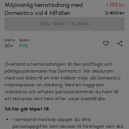
Miljövänlig hemstädning med
1 199 kr
Domestico vid 4 tillfällen
2 400 kr
DEAL SNART TILLBAKA
Köpta
Spara
50+
50%
Överlämna hemstädningen till den proffsiga och
pålitliga personalen hos Domestico. Var dessutom
med och bidra till en mer hållbar miljö, då Domestico
miljöanpassar sin städning.
Med en noggrann
checklista
och erfaren personal kommer du hem till
ett skinande rent hem efter varje städtillfälle.
Så här går köpet till:
I samband med köp uppger du dina
personuppgifter som skickas till företaget som ska