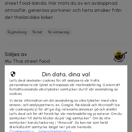
street food-känsla. Här möts du av en avslappnad
atmosfär, generösa portioner och heta smaker från
det thailändska köket.
göteborg
mat
restaurang
Säljes av
Mu Thai street food
Organisationsnummer
:
559492-3541
Din data, dina val
Let’s deal använder cookies för att analysera vår trafik,
personalisera vår tjänst och anpassa vår marknadsföring. Genom att
fortsätta använda våra tjänster samtycker du till vår användning av
cookies.
Vi delar information om din användning av våra tjänster med våra
annons- och analyspartners, ex. Google, Facebook och Microsoft (se
vår cookiepolicy) för att ge dig relevanta annonser på och utanför
Let’s deal och för att förstå hur vår marknadsföring presterar. Om du
samtycker till detta klickar du på “Jag samtycker”. Om du inte
samtycker kan du tacka nej i “Mina val”. Du kan när som helst
återkalla ditt samtycke längst ner på vår hemsida.
Andra Långgatan 22
Cookiepolicy
Integritetspolicy