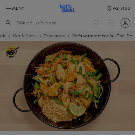
MENY
Välj stad
alt
Mat & Dryck
Take away
Valfri varmrätt hos Mu Thai Street Food på Andra Långgatan