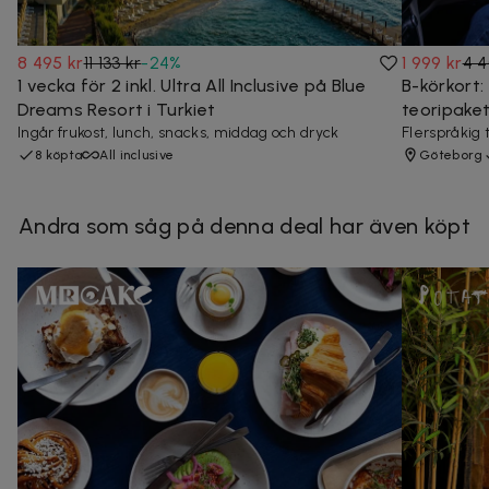
8 495 kr
11 133 kr
-
24
%
1 999 kr
4 4
1 vecka för 2 inkl. Ultra All Inclusive på Blue
B-körkort: 
Dreams Resort i Turkiet
teoripake
Ingår frukost, lunch, snacks, middag och dryck
Flerspråkig
8 köpta
All inclusive
Göteborg
Andra som såg på denna deal har även köpt