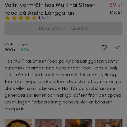
Valfri varmrätt hos Mu Thai Street
89 kr
Food på Andra Långgatan
145 kr
4,6
(
4
)
DEAL SNART TILLBAKA
Köpta
Spara
200+
39%
Hos Mu Thai Street Food på Andra Långgatan väntar
autentisk thaimat med äkta street food-känsla. Välj
fritt från ett stort urval av varmrätter med kyckling,
tofu eller vegetariska alternativ och njut av maten på
plats eller som take away. Här får du snabb service,
generösa portioner och härliga dofter från det öppna
köket. Ingen förbeställning behövs, det är bara att
droppa in!