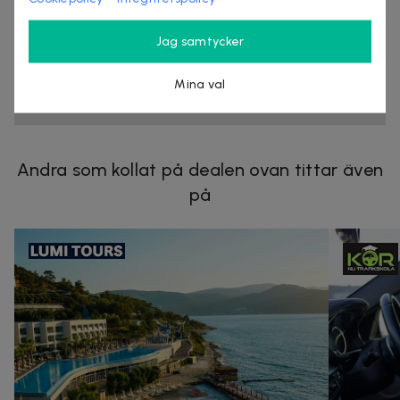
413 28
Göteborg
Måndag-Fredag 11-20
Jag samtycker
Dealen gäller vardagar mellan kl 13-20
Mina val
DEAL SNART TILLBAKA
Andra som kollat på dealen ovan tittar även
på