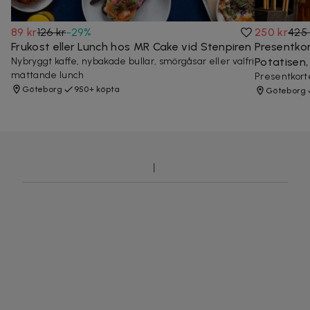
89 kr
126 kr
-
29
%
250 kr
425 
Frukost eller Lunch hos MR Cake vid Stenpiren
Presentko
Nybryggt kaffe, nybakade bullar, smörgåsar eller valfri
Potatisen
mättande lunch
Presentkorte
Göteborg
950+ köpta
Göteborg