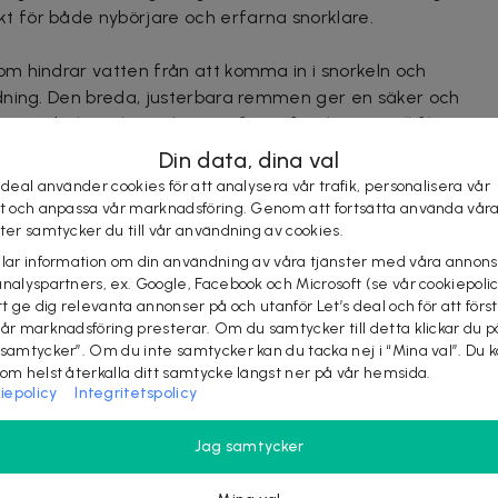
 för både nybörjare och erfarna snorklare.
m hindrar vatten från att komma in i snorkeln och
dning. Den breda, justerbara remmen ger en säker och
mpatibel med sportkamerafäste för dig som vill filma
ronproppar gör den enkel att ta med på alla dina
Din data, dina val
 deal använder cookies för att analysera vår trafik, personalisera vår
st och anpassa vår marknadsföring. Genom att fortsätta använda vår
ster samtycker du till vår användning av cookies.
elar information om din användning av våra tjänster med våra annons
analyspartners, ex. Google, Facebook och Microsoft (se vår cookiepoli
tt ge dig relevanta annonser på och utanför Let’s deal och för att förs
vår marknadsföring presterar. Om du samtycker till detta klickar du p
 samtycker”. Om du inte samtycker kan du tacka nej i “Mina val”. Du 
som helst återkalla ditt samtycke längst ner på vår hemsida.
iepolicy
Integritetspolicy
ning och ytsim med brett synfält
Jag samtycker