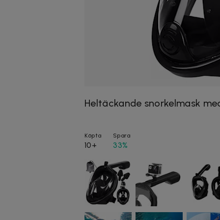
Heltäckande snorkelmask med 
Köpta
Spara
10+
33%