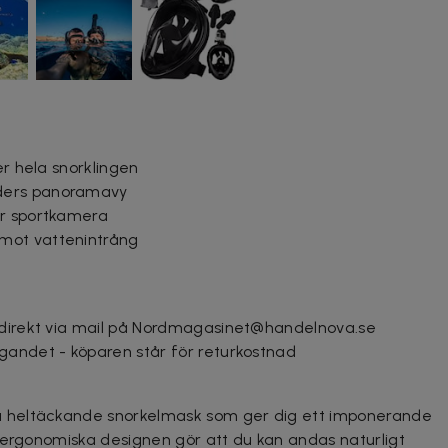
er hela snorklingen
ders panoramavy
ör sportkamera
mot vattenintrång
 direkt via mail på Nordmagasinet@handelnova.se
gandet - köparen står för returkostnad
 heltäckande snorkelmask som ger dig ett imponerande
 ergonomiska designen gör att du kan andas naturligt