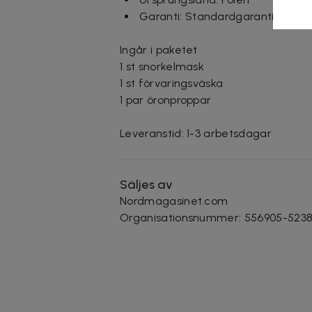
Garanti: Standardgaranti för fab
Ingår i paketet
1 st snorkelmask
1 st förvaringsväska
1 par öronproppar
Leveranstid: 1-3 arbetsdagar
Säljes av
Nordmagasinet.com
Organisationsnummer
:
556905-523