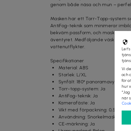
genom både näsa och mun – perfekt
Masken har ett Torr-Topp-system so
AntiFog-teknik som minimerar imbil
bekväm passform, och masken är ko
äventyret. Medföljande väska och ö
vattenutflykter.
Let’s
tjän
Specifikationer
tjän
Material: ABS
Vi d
Storlek: L/XL
och 
för a
Synfält: 180° panoramavy
hur 
Torr-topp-system: Ja
“Jag
AntiFog-teknik: Ja
när 
Kamerafäste: Ja
Cook
Vikt med förpackning: 0,55 kg
Användning: Snorkelmask för dyk
CE-märkning: Ja
Ursprungsland: Polen