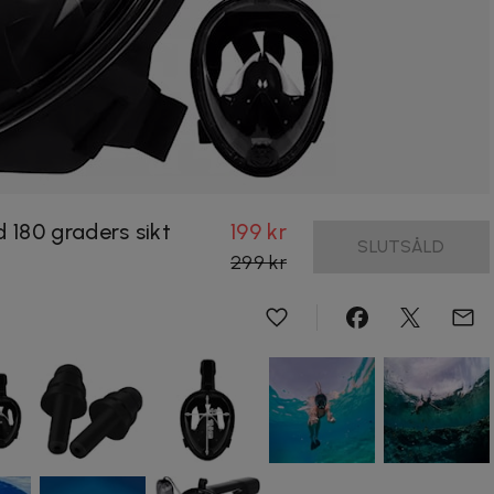
180 graders sikt
199 kr
SLUTSÅLD
299 kr