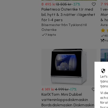
8 495 kr
13 505 kr
-
37
%
7 9
Paketresa Österrike t/r med
1 ve
bil, hytt & 3 nätter i lägenhet
Mon
för 1-4 pers
& h
Bilsemester från Tyskland till
Avre
Österrike
7 köpta
45
Ha
Let’s
tjän
tjän
4 149 kr
4 999 kr
-
17
%
3 29
Vi d
KarlXTom Mini Dubbel
3 da
och 
vatteninloppsdiskmaskin
Rig
för a
Bordsdiskmaskin Diskmaskin
hyt
hur 