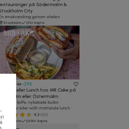
restauranger på Södermalm &
Stockholm City
En smakvandring genom staden
Stockholm
100+ köpta
89 kr
126 kr
-
29
%
Frukost eller Lunch hos MR Cake på
Norrmalm eller Östermalm
a
Nybryggt kaffe, nybakade bullar,
smörgåsar eller valfri mättande lunch
-
4,3
(
50
)
cy)
Stockholm
2000+ köpta
tå
å