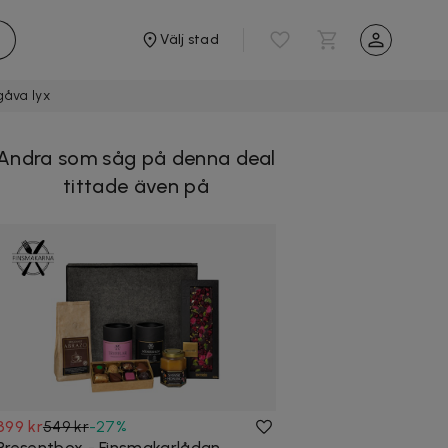
Välj stad
gåva lyx
Andra som såg på denna deal
tittade även på
399 kr
549 kr
-
27
%
Presentbox - Finsmakarlådan