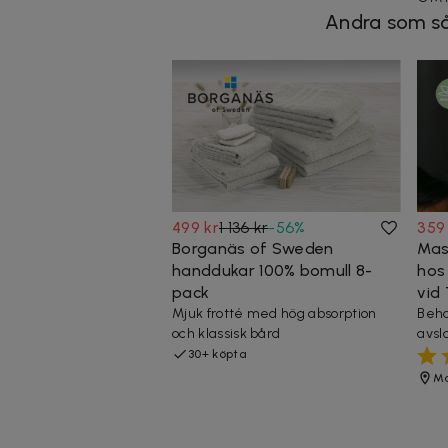
Andra som så
499 kr
1 136 kr
-
56
%
359
Borganäs of Sweden
Mas
handdukar 100% bomull 8-
hos
pack
vid 
Mjuk frotté med hög absorption
Beha
och klassisk bård
avsl
30+ köpta
M