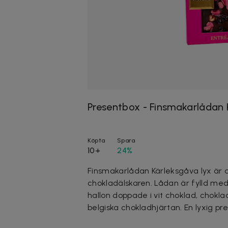
Presentbox - Finsmakarlådan 
Köpta
Spara
10+
24%
Finsmakarlådan Kärleksgåva lyx är d
chokladälskaren. Lådan är fylld me
hallon doppade i vit choklad, chok
belgiska chokladhjärtan. En lyxig p