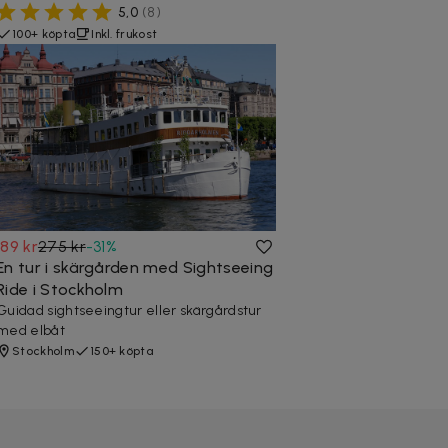
5,0
(
8
)
100+ köpta
Inkl. frukost
189 kr
275 kr
-
31
%
En tur i skärgården med Sightseeing
Ride i Stockholm
Guidad sightseeingtur eller skärgårdstur
med elbåt
Stockholm
150+ köpta