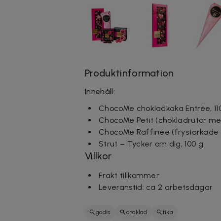
Produktinformation
Innehåll:
ChocoMe chokladkaka Entrée, 11
ChocoMe Petit (chokladrutor me
ChocoMe Raffinée (frystorkade ha
Strut – Tycker om dig, 100 g
Villkor
Frakt tillkommer
Leveranstid: ca 2 arbetsdagar
godis
choklad
fika