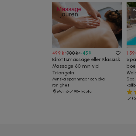
499 kr
900 kr
-
45
%
1 59
Idrottsmassage eller Klassisk
Spa
Massage 60 min vid
boe
Triangeln
Wel
Minska spänningar och öka
Spa 
rörlighet
kall
Malmö
90+ köpta
30