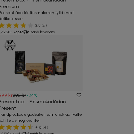
Premium
Presentlåda för finsmakaren fylld med
delikatesser
3,9
(
6
)
250+ köpta
Snabb leverans
299 kr
395 kr
-
24
%
Presentbox - Finsmakarlådan
Present
Handplockade godsaker som choklad, kaffe
och te av hög kvalitet
4,6
(
4
)
100+ köpta
Snabb leverans