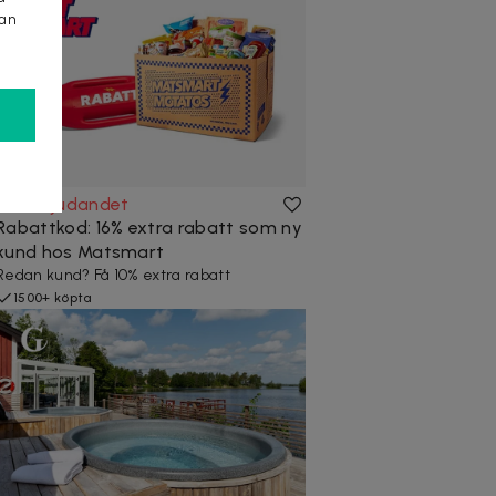
kan
Se erbjudandet
Rabattkod: 16% extra rabatt som ny
kund hos Matsmart
Redan kund? Få 10% extra rabatt
1500+ köpta