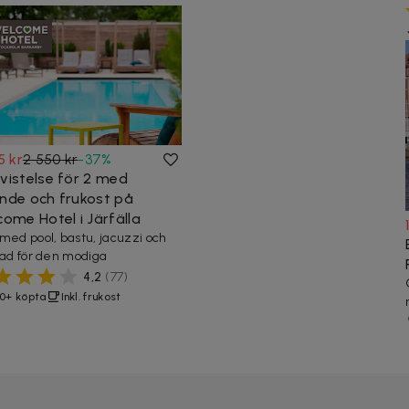
5 kr
2 550 kr
-
37
%
vistelse för 2 med
nde och frukost på
come Hotel i Järfälla
med pool, bastu, jacuzzi och
bad för den modiga
4,2
(
77
)
0+ köpta
Inkl. frukost