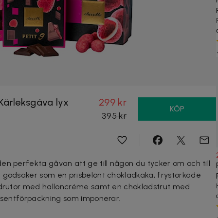
Kärleksgåva lyx
299 kr
KÖP
395 kr
en perfekta gåvan att ge till någon du tycker om och till
d godsaker som en prisbelönt chokladkaka, frystorkade
ladrutor med halloncréme samt en chokladstrut med
resentförpackning som imponerar.