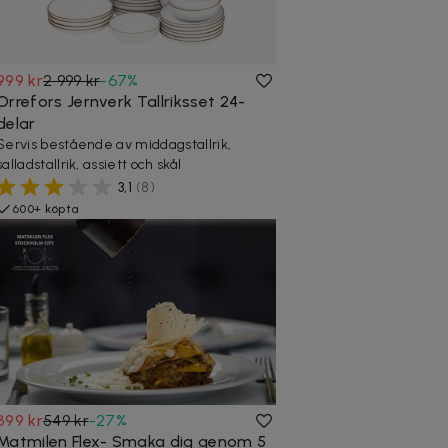
999 kr
2 999 kr
-
67
%
Orrefors Jernverk Tallriksset 24-
delar
Servis bestående av middagstallrik,
salladstallrik, assiett och skål
3,1
(
8
)
600+ köpta
399 kr
549 kr
-
27
%
Matmilen Flex- Smaka dig genom 5