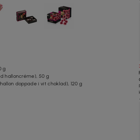
0 g
d halloncréme), 50 g
llon doppade i vit choklad), 120 g