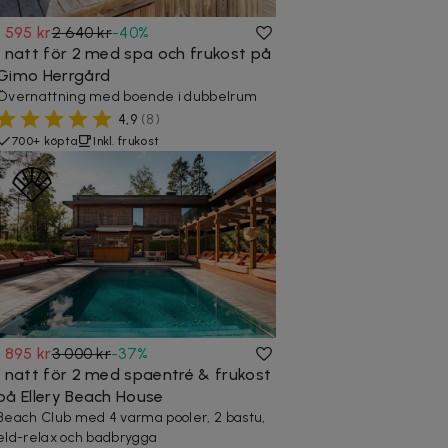
1 595 kr
2 640 kr
-
40
%
1 natt för 2 med spa och frukost på
Gimo Herrgård
Övernattning med boende i dubbelrum
4,9
(
8
)
700+ köpta
Inkl. frukost
1 895 kr
3 000 kr
-
37
%
1 natt för 2 med spaentré & frukost
på Ellery Beach House
Beach Club med 4 varma pooler, 2 bastu,
eld-relax och badbrygga