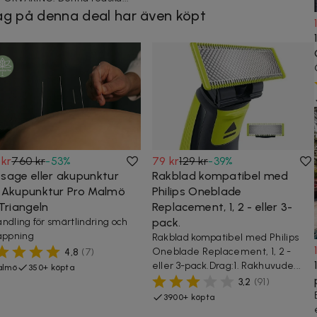
g på denna deal har även köpt
 kr
760 kr
-
53
%
79 kr
129 kr
-
39
%
sage eller akupunktur
Rakblad kompatibel med
 Akupunktur Pro Malmö
Philips Oneblade
Triangeln
Replacement, 1, 2 - eller 3-
ndling för smärtlindring och
pack.
appning
Rakblad kompatibel med Philips
Oneblade Replacement, 1, 2 -
4,8
(
7
)
eller 3-pack.Drag:1. Rakhuvude...
almö
350+ köpta
3,2
(
91
)
3900+ köpta