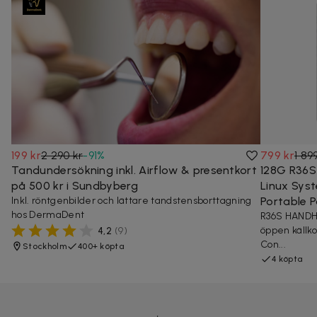
199 kr
2 290 kr
-
91
%
799 kr
1 89
Tandundersökning inkl. Airflow & presentkort
128G R36S
på 500 kr i Sundbyberg
Linux Sys
Inkl. röntgenbilder och lättare tandstensborttagning
Portable P
hos DermaDent
R36S HAND
öppen källk
4,2
(
9
)
Con...
Stockholm
400+ köpta
4 köpta