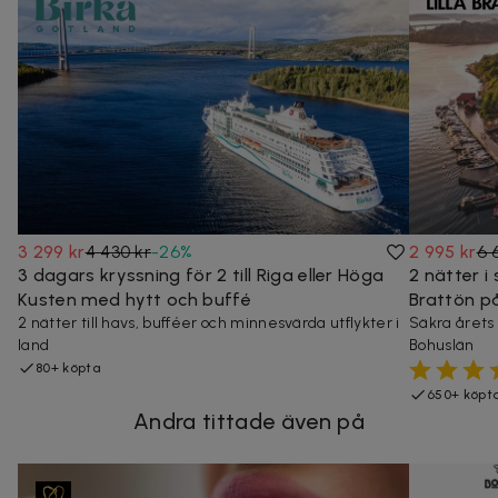
3 299 kr
4 430 kr
-
26
%
2 995 kr
6 
3 dagars kryssning för 2 till Riga eller Höga
2 nätter i
Kusten med hytt och buffé
Brattön p
2 nätter till havs, bufféer och minnesvärda utflykter i
Säkra årets
land
Bohuslän
80+ köpta
650+ köpt
Andra tittade även på