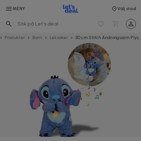
MENY
Välj stad
Produkter
Barn
Leksaker
30 cm Stitch Andningssöm Plyschdocka - Sömnleksak för barn