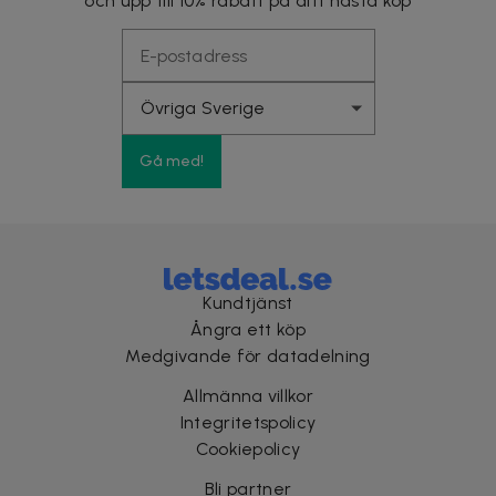
och upp till 10% rabatt på ditt nästa köp
Gå med!
Kundtjänst
Ångra ett köp
Medgivande för datadelning
Allmänna villkor
Integritetspolicy
Cookiepolicy
Bli partner