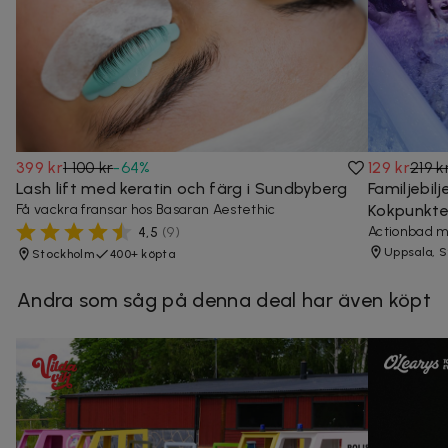
399 kr
1 100 kr
-
64
%
129 kr
219 k
Lash lift med keratin och färg i Sundbyberg
Familjebil
Få vackra fransar hos Basaran Aestethic
Kokpunkte
Actionbad m
4,5
(
9
)
Uppsala, 
Stockholm
400+ köpta
Andra som såg på denna deal har även köpt