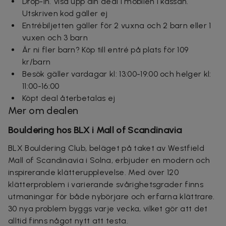
Drop-in.
Visa upp din deal i mobilen i kassan.
Utskriven kod gäller ej
Entrébiljetten gäller för 2 vuxna och 2 barn eller 1
vuxen och 3 barn
Är ni fler barn? Köp till entré på plats för 109
kr/barn
Besök gäller vardagar kl: 13:00-19:00 och helger kl:
11:00-16:00
Köpt deal återbetalas ej
Mer om dealen
Bouldering hos BLX i Mall of Scandinavia
BLX Bouldering Club, beläget på taket av Westfield
Mall of Scandinavia i Solna, erbjuder en modern och
inspirerande klätterupplevelse. Med över 120
klätterproblem i varierande svårighetsgrader finns
utmaningar för både nybörjare och erfarna klättrare.
30 nya problem byggs varje vecka, vilket gör att det
alltid finns något nytt att testa.