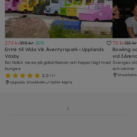
275 kr
395 kr
-
30
%
75 kr
135 kr
Entré till Vilda Vik Äventyrspark i Upplands
Bowling o
Väsby
vid 3Aren
Kör lådbil, racea på gokartbanan och hoppa högt med
Sveriges stö
bungee
och vänner
Stockholm
5,0
(
4
)
Uppsala, Stockholm
1600+ köpta