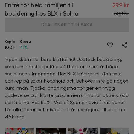
Entré för hela familjen till
299 kr
bouldering hos BLX i Solna
508 kr
DEAL SNART TILLBAKA
Köpta
Spara
100+
41%
Ingen skärmtid, bara klättertid! Upptäck bouldering,
världens mest populära klättersport, som är både
social och utmanande. Hos BLX klättrar ni utan sele
och rep på säker hopphöjd och behöver inte gå någon
kurs innan. Tjocka landningsmattor ger en trygg
upplevelse och klätterproblemen utmanar både kropp
och hjärna. Hos BLX i Mall of Scandinavia finns banor
för alla åldrar och nivåer – från nybörjare till erfarna
klättrare.