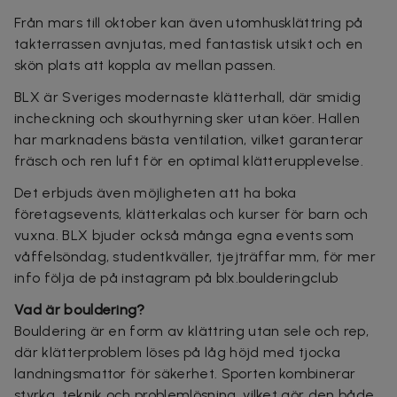
Från mars till oktober kan även utomhusklättring på
takterrassen avnjutas, med fantastisk utsikt och en
skön plats att koppla av mellan passen.
BLX är Sveriges modernaste klätterhall, där smidig
incheckning och skouthyrning sker utan köer. Hallen
har marknadens bästa ventilation, vilket garanterar
fräsch och ren luft för en optimal klätterupplevelse.
Det erbjuds även möjligheten att ha boka
företagsevents, klätterkalas och kurser för barn och
vuxna. BLX bjuder också många egna events som
våffelsöndag, studentkväller, tjejträffar mm, för mer
info följa de på instagram på blx.boulderingclub
Vad är bouldering?
Bouldering är en form av klättring utan sele och rep,
där klätterproblem löses på låg höjd med tjocka
landningsmattor för säkerhet. Sporten kombinerar
styrka, teknik och problemlösning, vilket gör den både