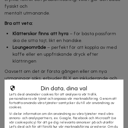
fysiskt och
mentalt utmanande.
Bra att veta:
Klätterskor finns att hyra
– för bästa passform
ska de sitta tajt, likt en handske.
Loungeområde
– perfekt för att koppla av med
kaffe eller en uppfriskande dryck efter
klättringen
Oavsett om det är första gången eller om nya
utmaningar söks, erbjuder BLX en inkluderande och
inspirerande miljö för alla.
Din data, dina val
Let’s deal använder cookies för att analysera vår trafik,
Klättring för barn på BLX
personalisera vår tjänst och anpassa vår marknadsföring. Genom att
fortsätta använda våra tjänster samtycker du till vår användning av
BLX rekommenderas för barn från 6 år, men även
cookies.
yngre barn med intresse för klättring är välkomna. En
Vi delar information om din användning av våra tjänster med våra
annons- och analyspartners, ex. Google, Facebook och Microsoft (se
barnanpassad klättervägg finns i träningsrummet
vår cookiepolicy) för att ge dig relevanta annonser på och utanför
direkt till vänster efter trappan.
Let’s deal och för att förstå hur vår marknadsföring presterar. Om du