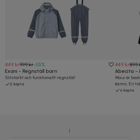
449 kr
999 kr
-
55
%
449 kr
899 
Exani - Regnställ barn
Abecita -
Slitstarkt och funktionellt regnställ
Maui är bad
känns. En ti
2 köpta
6 köpta