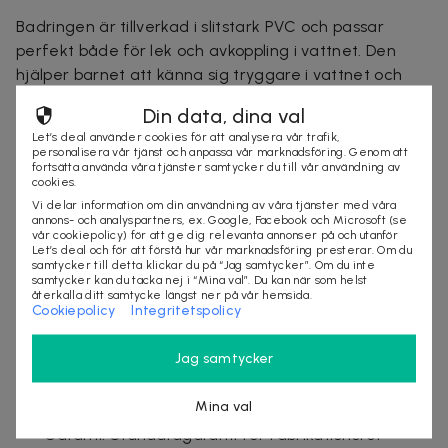
Badringen är tillverkad i slitstark PVC och passar
perfekt både för lek och avkoppling i vattnet. Den
hjälper barnet att känna sig tryggare i vattnet och
fungerar även bra vid simträning. Tack vare den lätta
Din data, dina val
och uppblåsbara konstruktionen är den enkel att ta
Let’s deal använder cookies för att analysera vår trafik,
med på semester och utflykter.
personalisera vår tjänst och anpassa vår marknadsföring. Genom att
fortsätta använda våra tjänster samtycker du till vår användning av
Specifikationer:
cookies.
Vi delar information om din användning av våra tjänster med våra
Material: PVC-plast
annons- och analyspartners, ex. Google, Facebook och Microsoft (se
vår cookiepolicy) för att ge dig relevanta annonser på och utanför
Färg: Röd, grön
Let’s deal och för att förstå hur vår marknadsföring presterar. Om du
Mått Diameter (D): 80 cm
samtycker till detta klickar du på “Jag samtycker”. Om du inte
samtycker kan du tacka nej i “Mina val”. Du kan när som helst
Vikt med förpackning: 0,21 kg
återkalla ditt samtycke längst ner på vår hemsida.
Cookiepolicy
Integritetspolicy
Max belastning: 60 kg
Användning: Badring för pool, strand och
Jag samtycker
simträning
CE-märkning: Ja
Mina val
Ursprungsland: Polen
Garanti: Standardgaranti för fabrikationsfel