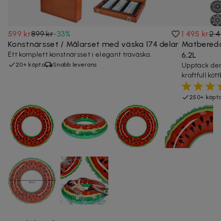
599 kr
899 kr
-
33
%
1 495 kr
2 4
Konstnärsset / Målarset med väska 174 delar
Matbereda
Ett komplett konstnärsset i elegant träväska.
6,2L
20+ köpta
Snabb leverans
Upptäck de
kraftfull köt
250+ köpt