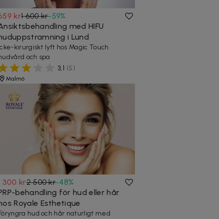
659 kr
1 600 kr
-
59
%
Ansiktsbehandling med HIFU
huduppstramning i Lund
Icke-kirurgiskt lyft hos Magic Touch
hudvård och spa
3,1
(
5
)
Malmö
1 300 kr
2 500 kr
-
48
%
PRP-behandling för hud eller hår
hos Royale Esthetique
Föryngra hud och hår naturligt med