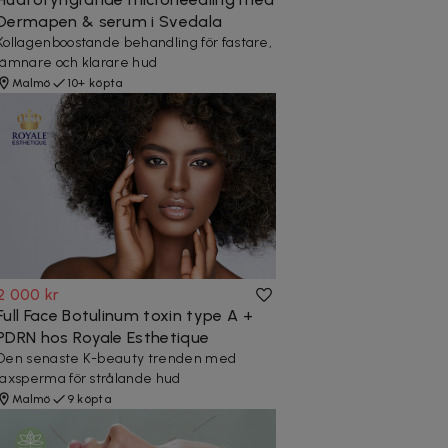
Dermapen & serum i Svedala
Kollagenboostande behandling för fastare,
jämnare och klarare hud
Malmö
10+ köpta
2 000 kr
Full Face Botulinum toxin type A +
PDRN hos Royale Esthetique
Den senaste K-beauty trenden med
laxsperma för strålande hud
Malmö
9 köpta