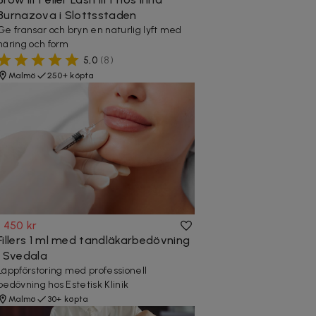
Burnazova i Slottsstaden
Ge fransar och bryn en naturlig lyft med
näring och form
5,0
(
8
)
Malmö
250+ köpta
1 450 kr
Fillers 1 ml med tandläkarbedövning
i Svedala
Läppförstoring med professionell
bedövning hos Estetisk Klinik
Malmö
30+ köpta