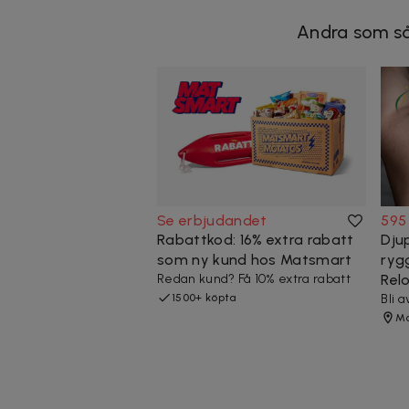
Andra som så
Se erbjudandet
595
Rabattkod: 16% extra rabatt
Dju
som ny kund hos Matsmart
ryg
Redan kund? Få 10% extra rabatt
Rel
1500+ köpta
Bli 
M