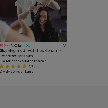
299 kr
600 kr
-
50
%
Klippning med tvätt hos Colormix i
Limhamn centrum
Fixa håret hos erfarna frisörer
4,3
(
33
)
Malmö
1600+ köpta