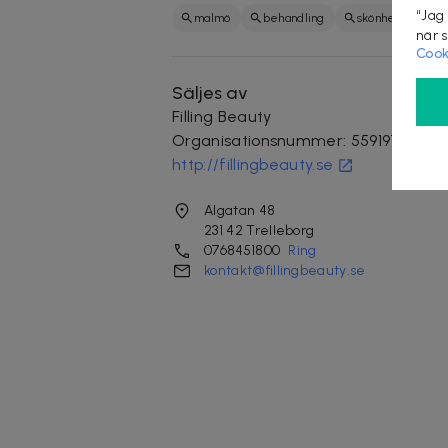
“Jag
malmö
behandling
skönhet
när 
Cook
Säljes av
Filling Beauty
Organisationsnummer
:
559197-5809
http://fillingbeauty.se
Algatan 48
231 42
Trelleborg
0768451800
Ring
kontakt@fillingbeauty.se