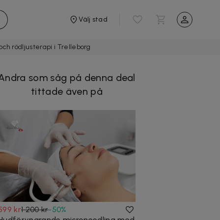
Välj stad
h rödljusterapi i Trelleborg
Andra som såg på denna deal
tittade även på
599 kr
1 200 kr
-
50
%
Hudföryngrande microneedling med