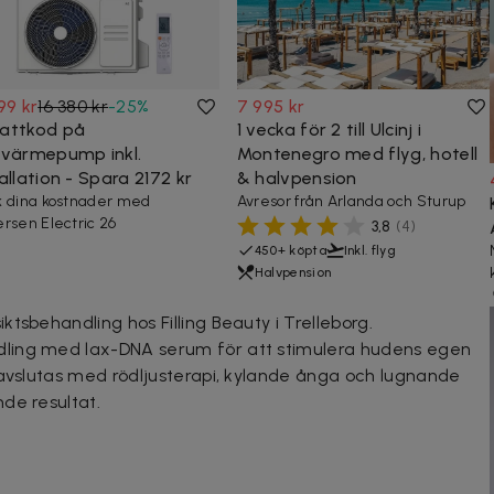
99 kr
16 380 kr
-
25
%
7 995 kr
attkod på
1 vecka för 2 till Ulcinj i
tvärmepump inkl.
Montenegro med flyg, hotell
allation - Spara 2172 kr
& halvpension
 dina kostnader med
Avresor från Arlanda och Sturup
rsen Electric 26
3,8
(
4
)
450+ köpta
Inkl. flyg
Halvpension
tsbehandling hos Filling Beauty i Trelleborg.
ling med lax-DNA serum för att stimulera hudens egen
 avslutas med rödljusterapi, kylande ånga och lugnande
de resultat.