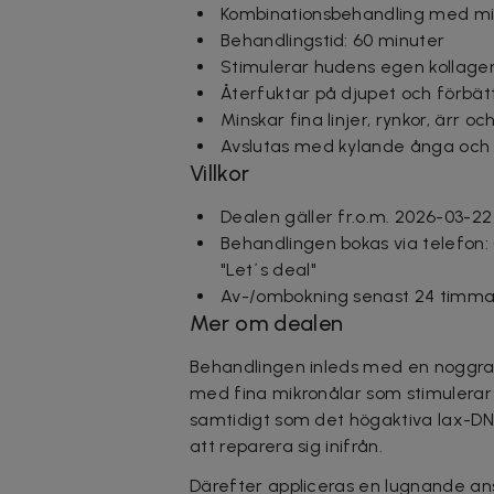
Kombinationsbehandling med mic
Behandlingstid: 60 minuter
Stimulerar hudens egen kollagen
Återfuktar på djupet och förbätt
Minskar fina linjer, rynkor, ärr o
Avslutas med kylande ånga och
Villkor
Dealen gäller fr.o.m. 2026-03-22
Behandlingen bokas via telefon: 
"Let´s deal"
Av-/ombokning senast 24 timmar
Mer om dealen
Behandlingen inleds med en noggran
med fina mikronålar som stimulerar 
samtidigt som det högaktiva lax-DN
att reparera sig inifrån.
Därefter appliceras en lugnande an