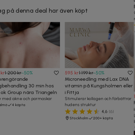
g på denna deal har även köpt
 kr
1 200 kr
-
50
%
595 kr
1 199 kr
-
50
%
prengörande
Microneedling med Lax DNA
gbehandling 30 min hos
vitamin på Kungsholmen eller
ook Group nära Triangeln
i Fittja
av med akne och pormaskar
Stimulerar kollagen och förbättrar
hudens struktur
almö
4 köpta
4,6
(
6
)
Stockholm
200+ köpta