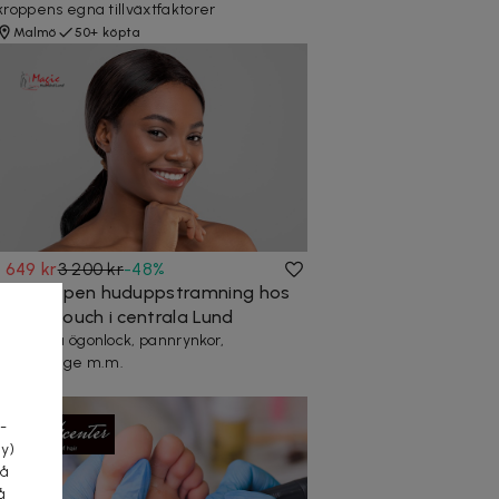
kroppens egna tillväxtfaktorer
Malmö
50+ köpta
1 649 kr
3 200 kr
-
48
%
Plasma pen huduppstramning hos
Magic Touch i centrala Lund
Behandla ögonlock, pannrynkor,
dekolletage m.m.
a
Malmö
-
cy)
tå
å