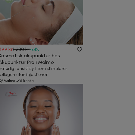
499 kr
1 280 kr
-
61
%
Kosmetisk akupunktur hos
Akupunktur Pro i Malmö
Naturligt ansiktslyft som stimulerar
kollagen utan injektioner
Malmö
5 köpta