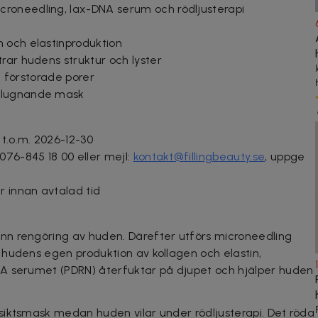
roneedling, lax-DNA serum och rödljusterapi
 och elastinproduktion
rar hudens struktur och lyster
ch förstorade porer
 lugnande mask
 t.o.m. 2026-12-30
076-845 18 00 eller mejl:
kontakt@fillingbeauty.se
, uppge
 innan avtalad tid
n rengöring av huden. Därefter utförs microneedling
hudens egen produktion av kollagen och elastin,
A serumet (PDRN) återfuktar på djupet och hjälper huden
siktsmask medan huden vilar under rödljusterapi. Det röda