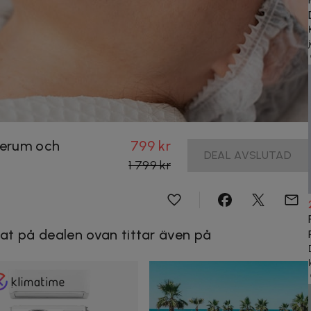
serum och
799 kr
DEAL AVSLUTAD
1 799 kr
at på dealen ovan tittar även på