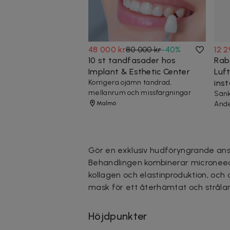
48 000 kr
80 000 kr
-
40
%
12 2
10 st tandfasader hos
Rab
Implant & Esthetic Center
Luf
Korrigera ojämn tandrad,
inst
mellanrum och missfärgningar
Sänk
Malmö
Ande
Gör en exklusiv hudföryngrande ansik
Behandlingen kombinerar microneed
kollagen och elastinproduktion, och
mask för ett återhämtat och strålan
Höjdpunkter