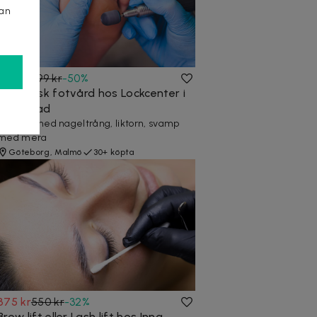
kan
449 kr
899 kr
-
50
%
Medicinsk fotvård hos Lockcenter i
Halmstad
Få hjälp med nageltrång, liktorn, svamp
med mera
Göteborg, Malmö
30+ köpta
375 kr
550 kr
-
32
%
Brow lift eller Lash lift hos Inna