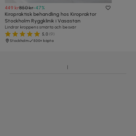
449 kr
850 kr
-
47
%
Kiropraktisk behandling hos Kiropraktor
Stockholm Ryggklinik i Vasastan
Lindrar kroppens smärta och besvär
5,0
(
9
)
Stockholm
500+ köpta