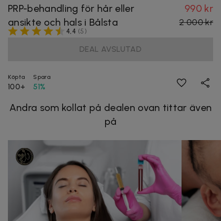
PRP-behandling för hår eller
990 kr
ansikte och hals i Bålsta
2 000 kr
4,4
(
5
)
DEAL AVSLUTAD
Köpta
Spara
100+
51%
Andra som kollat på dealen ovan tittar även
på