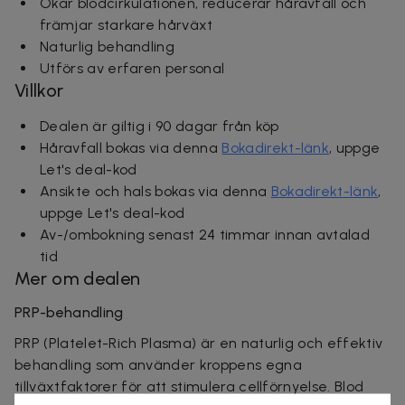
Ökar blodcirkulationen, reducerar håravfall och
främjar starkare hårväxt
Naturlig behandling
Utförs av erfaren personal
Villkor
Dealen är giltig i 90 dagar från köp
Håravfall bokas via denna
Bokadirekt-länk
, uppge
Let's deal-kod
Ansikte och hals bokas via denna
Bokadirekt-länk
,
uppge Let's deal-kod
Av-/ombokning senast 24 timmar innan avtalad
tid
Mer om dealen
PRP-behandling
PRP (Platelet-Rich Plasma) är en naturlig och effektiv
behandling som använder kroppens egna
tillväxtfaktorer för att stimulera cellförnyelse. Blod