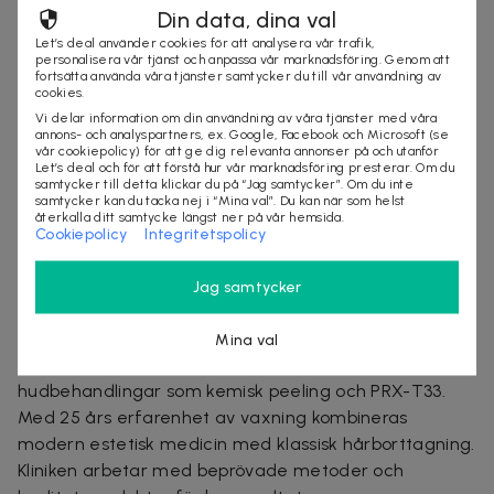
tas, behandlas för att koncentrera de näringsrika
Din data, dina val
trombocyterna och injiceras tillbaka i huden eller
Let’s deal använder cookies för att analysera vår trafik,
hårbotten.
personalisera vår tjänst och anpassa vår marknadsföring. Genom att
fortsätta använda våra tjänster samtycker du till vår användning av
cookies.
Behandlingen ger fastare och mer elastisk hud,
Vi delar information om din användning av våra tjänster med våra
förbättrar hudens lyster och kan även stärka
annons- och analyspartners, ex. Google, Facebook och Microsoft (se
hårsäckarna för en fylligare och friskare hårväxt.
vår cookiepolicy) för att ge dig relevanta annonser på och utanför
Let’s deal och för att förstå hur vår marknadsföring presterar. Om du
Perfekt för dig som vill ge din hud eller hår en naturlig
samtycker till detta klickar du på “Jag samtycker”. Om du inte
uppfräschning helt utan kemikalier.
samtycker kan du tacka nej i “Mina val”. Du kan när som helst
återkalla ditt samtycke längst ner på vår hemsida.
Cookiepolicy
Integritetspolicy
Om Forever young by Imen
Kliniken drivs av certifierad behandlare med bred
Jag samtycker
kompetens inom estetiska behandlingar. Här erbjuds
injektionsbehandlingar som botulinumtoxin, filler,
Mina val
skinbooster och Profhilo samt avancerade
hudbehandlingar som kemisk peeling och PRX-T33.
Med 25 års erfarenhet av vaxning kombineras
modern estetisk medicin med klassisk hårborttagning.
Kliniken arbetar med beprövade metoder och