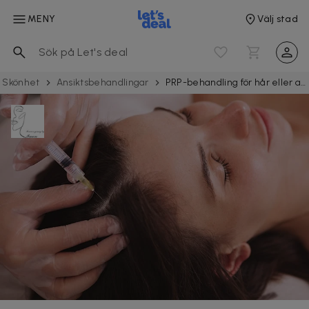
MENY
Välj stad
Skönhet
Ansiktsbehandlingar
PRP-behandling för hår eller ansikte och hals i Bålsta