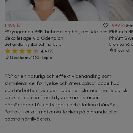
1 495 kr
1 999 kr
3 5
Föryngrande PRP-behandling hår, ansikte och
PRP och RR
dekolletage vid Odenplan
PhiArt Swe
Behandlar rynkor och håravfall
Bromsa hårav
Stockholm
4,4
(
9
)
Stockholm
300+ köpta
PRP är en naturlig och effektiv behandling som
stimulerar cellförnyelse och återupplivar både hud
och hårbotten. Den ger huden en slätare, mer elastisk
struktur och en fräsch lyster samt stärker
hårsäckarna för en fylligare och starkare hårväxt.
Perfekt för att motverka tecken på åldrande eller
boosta hårtillväxten.