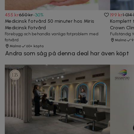
455 kr
650 kr
-
30
%
199 kr
1 014 
Medicinsk fotvård 50 minuter hos Miris
Komplett 
Medicinsk Fotvård
Crown Cli
Förebygg och behandla vanliga fotproblem med
Fullständig 
fotvård
Malmö
9
Malmö
60+ köpta
Andra som såg på denna deal har även köpt