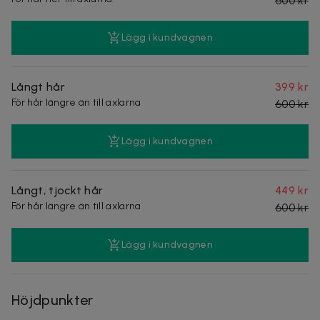
600 kr
Lägg i kundvagnen
Långt hår
399 kr
För hår längre än till axlarna
600 kr
Lägg i kundvagnen
Långt, tjockt hår
449 kr
För hår längre än till axlarna
600 kr
Lägg i kundvagnen
Höjdpunkter