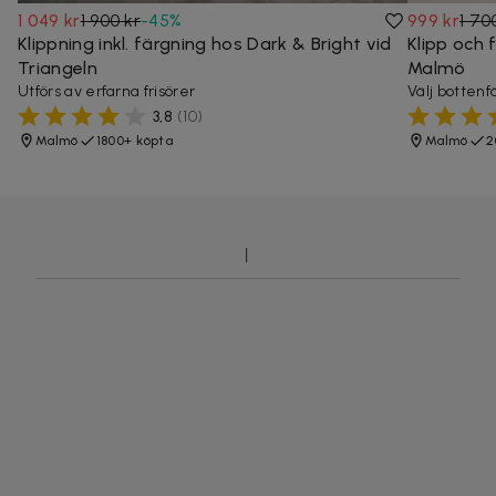
1 049 kr
1 900 kr
-
45
%
999 kr
1 70
Klippning inkl. färgning hos Dark & Bright vid
Klipp och 
Triangeln
Malmö
Utförs av erfarna frisörer
Välj bottenf
3,8
(
10
)
Malmö
1800+ köpta
Malmö
2