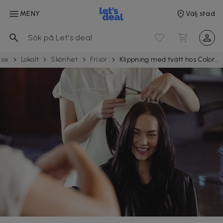
MENY
Välj stad
.se
Lokalt
Skönhet
Frisör
Klippning med tvätt hos Colormix i Limhamn centrum