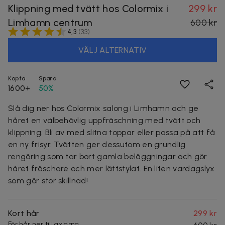
Klippning med tvätt hos Colormix i
299 kr
Limhamn centrum
600 kr
4,3
(
33
)
VÄLJ ALTERNATIV
Köpta
Spara
1600+
50%
Slå dig ner hos Colormix salong i Limhamn och ge
håret en välbehövlig uppfräschning med tvätt och
klippning. Bli av med slitna toppar eller passa på att få
en ny frisyr. Tvätten ger dessutom en grundlig
rengöring som tar bort gamla beläggningar och gör
håret fräschare och mer lättstylat. En liten vardagslyx
som gör stor skillnad!
Kort hår
299 kr
För hår ner till axlarna