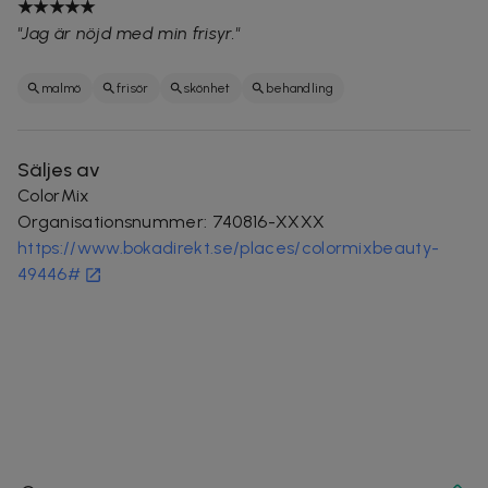
★★★★★
"
Jag är nöjd med min frisyr.
"
malmö
frisör
skönhet
behandling
Säljes av
ColorMix
Organisationsnummer
:
740816-XXXX
https://www.bokadirekt.se/places/colormixbeauty-
49446#