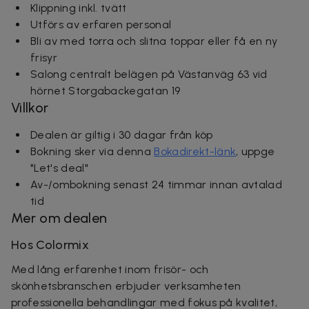
Klippning inkl. tvätt
Utförs av erfaren personal
Bli av med torra och slitna toppar eller få en ny
frisyr
Salong centralt belägen på Västanväg 63 vid
hörnet Storgabackegatan 19
Villkor
Dealen är giltig i 30 dagar från köp
Bokning sker via denna
Bokadirekt-länk
, uppge
"Let's deal"
Av-/ombokning senast 24 timmar innan avtalad
tid
Mer om dealen
Hos Colormix
Med lång erfarenhet inom frisör- och
skönhetsbranschen erbjuder verksamheten
professionella behandlingar med fokus på kvalitet,