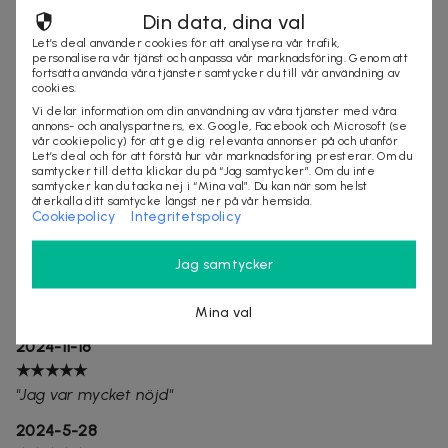
Din data, dina val
"
Jätte bra frisör, trevlig,kunnig. Jätte nöjd"
Let’s deal använder cookies för att analysera vår trafik,
personalisera vår tjänst och anpassa vår marknadsföring. Genom att
2025-5-27
fortsätta använda våra tjänster samtycker du till vår användning av
cookies.
★★★★☆
Vi delar information om din användning av våra tjänster med våra
"
Mycket duktig på färg!"
annons- och analyspartners, ex. Google, Facebook och Microsoft (se
vår cookiepolicy) för att ge dig relevanta annonser på och utanför
Let’s deal och för att förstå hur vår marknadsföring presterar. Om du
2025-4-16
samtycker till detta klickar du på “Jag samtycker”. Om du inte
samtycker kan du tacka nej i “Mina val”. Du kan när som helst
★★★★★
återkalla ditt samtycke längst ner på vår hemsida.
"Var jättenöjd!"
Cookiepolicy
Integritetspolicy
2025-3-17
Jag samtycker
★★★★★
"
Jättenöjd. Hon var så noggrann
"
Mina val
2024-11-18
★★★★★
"
Jag var mycket nöjd
"
2024-5-28