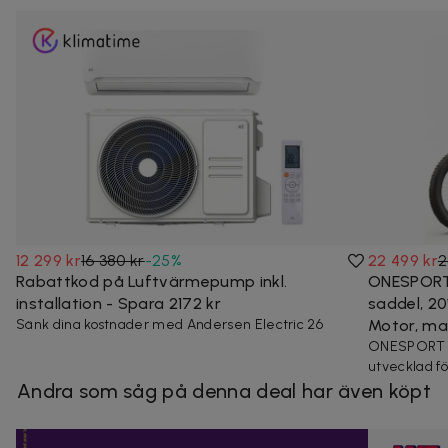
12 299 kr
16 380 kr
-
25
%
22 499 kr
2
Rabattkod på Luftvärmepump inkl.
ONESPORT 
installation - Spara 2172 kr
saddel, 20
Sänk dina kostnader med Andersen Electric 26
Motor, max
ONESPORT O
utvecklad fö
Andra som såg på denna deal har även köpt