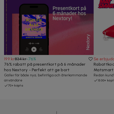
199 kr
834 kr
-
76
%
Se erbjud
76% rabatt på presentkort på 6 månader
Rabattkod
hos Nextory - Perfekt att ge bort
Matsmart
Gäller för både nya, befintliga och återkommande
Redan kund?
användare
1500+ köp
70+ köpta