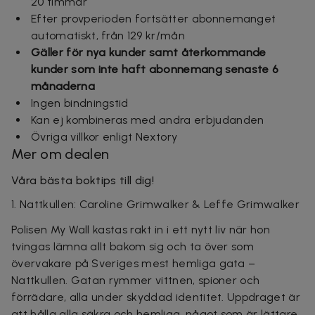
20 timmar
Efter provperioden fortsätter abonnemanget
automatiskt, från 129 kr/mån
Gäller för nya kunder samt återkommande
kunder som inte
haft abonnemang senaste 6
månaderna
Ingen bindningstid
Kan ej kombineras med andra erbjudanden
Övriga villkor enligt Nextory
Mer om dealen
Våra bästa boktips till dig!
1. Nattkullen: Caroline Grimwalker & Leffe Grimwalker
Polisen My Wall kastas rakt in i ett nytt liv när hon
tvingas lämna allt bakom sig och ta över som
övervakare på Sveriges mest hemliga gata –
Nattkullen. Gatan rymmer vittnen, spioner och
förrädare, alla under skyddad identitet. Uppdraget är
att hålla alla säkra och hemliga, något som är lättare